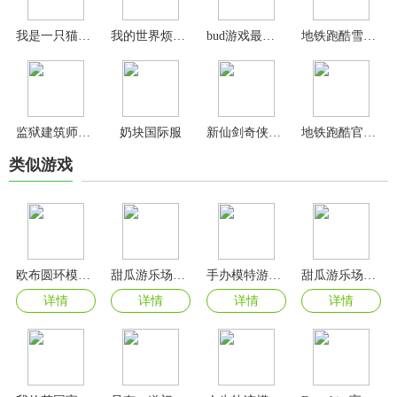
我是一只猫游戏
我的世界烦人的村民6.0整合包
bud游戏最新版
地铁跑酷雪地版
监狱建筑师最新版
奶块国际服
新仙剑奇侠传之挥剑问情手游
地铁跑酷官方版
类似游戏
欧布圆环模拟器最新版本2025(OrbRing)
甜瓜游乐场26.0国际版
手办模特游戏2024最新版
甜瓜游乐场25.0国际版
详情
详情
详情
详情