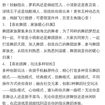
扮！轻触指尖，萝莉风还是御姐范儿，小清新还是夜店装，
深情王子还是炫酷潮人，统统给你搭出来！更有五种动态光
效，绚丽飞行翅膀，可爱萌宠作伴，百变主角随心变！
3、【喜欢舞团，家族暖心归属】
舞团家族聚集来自天南海北的舞者，为了同样的舞蹈梦想走
到一起。不管是小萌新还是舞团团长，大家共同努力，一起
打造舞蹈天团。加入舞团，创造自己的舞团故事，参与舞团
家族史。从陌生到熟悉，从熟悉到温暖，舞团就是你的暖心
归属！
4、【喜欢跳舞，玩法多样轻松】
多种创新玩法：依据手机触屏特点，精心打造多种音乐舞蹈
模式——泡泡模式、经典模式，劲舞模式、超级模式。不同
操作方式依你喜好；融合社交元素，创新2种舞蹈社交玩法
——组队模式、心动模式，邀Ta和你共舞一曲吧！无论你是
音舞达人还是新手菜鸟，无论你是想比拼舞技还是休闲听
歌，在恋游戏里就能找到适合你的指尖舞蹈体验。