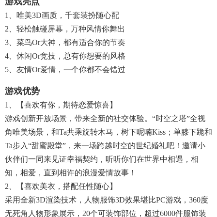
游戏亮点
1、唯美3D画质，千套装扮随心配
2、轻松触碰屏幕，万种风情你舞出
3、菜鸟or大神，都有适合你的节奏
4、休闲or竞技，总有你想要的风格
5、友情or爱情，一个你都不会错过
游戏优势
1、【喜欢有你，期待恋爱惊喜】
游戏创新开放场景，带来全新的社交体验。“时空之塔”全视
角唯美场景，和Ta共乘旋转木马，树下呢喃Kiss；单膝下跪和
Ta步入“甜蜜殿堂”，来一场跨越时空的世纪婚礼吧！邀请小
伙伴们一同来见证幸福契约，听听你们在世界中相遇，相
知，相爱，直到相许的浪漫爱情故事！
2、【喜欢美衣，搭配任性随心】
采用全新3D渲染技术，人物服饰3D效果堪比PC游戏，360度
无死角人物形象展示，20个可装饰部位，超过6000件服饰装