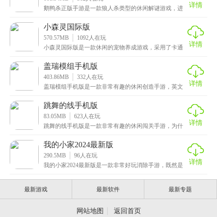
详情
鹅鸭杀正版手游是一款狼人杀类型的休闲解谜游戏，进
入游戏后，系统会给玩家分配不同的身份，有鹅阵营，
鸭阵
小森灵国际版
570.57MB
1092
人在玩
详情
小森灵国际版是一款休闲的宠物养成游戏，采用了卡通
的设计风格，拥有清新治愈的画风和悦耳动听的背景音
乐，
盖瑞模组手机版
403.86MB
332
人在玩
详情
盖瑞模组手机版是一款非常有趣的休闲创造手游，英文
名的简称为“GMOD”，是老牌的沙盒游戏，最早上线是
跳舞的线手机版
83.05MB
623
人在玩
详情
跳舞的线手机版是一款非常有趣的休闲闯关手游，为什
么说它休闲呢，毕竟现在市场上的游戏，大多都是角色
扮演
我的小家2024最新版
290.5MB
96
人在玩
详情
我的小家2024最新版是一款非常好玩消除手游，既然是
消除游戏，相信大家也不会陌生了，一般这类游戏都是
最新游戏
最新软件
最新专题
|
网站地图
返回首页