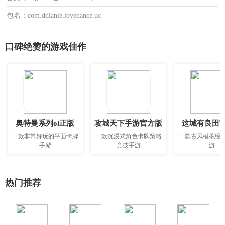
包名：com.ddianle.lovedance.uc
口碑绝赞的游戏佳作
奥特曼系列ol正版
攻城天下手游官方版
这城有良田
一款非常好玩的平面卡牌
一款沉浸式角色卡牌策略
一款古风模拟经
手游
竞技手游
游
热门推荐