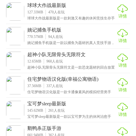
游戏
球球大作战最新版
127.33MB
470
人在玩
详情
球球大作战最新版是一款刺激又有趣的休闲竞技生存手
游，采用了大逃杀的玩法，不断缩小安全区域，限制小
球的
姚记捕鱼手机版
770.57MB
94
人在玩
详情
姚记捕鱼手机版是一款以捕鱼为题材的真人竞技手游，
采用超高清的3D画质，配备了环绕立体音效，让玩家享
受
超神小队无限骨头无限符文
12.65MB
960
人在玩
详情
超神小队无限骨头无限符文是一款恐龙题材的回合放置
类手游，融合了置放探险、恐龙进化、PVP对战和霸王
龙
住宅梦物语汉化版(幸福公寓物语)
37.56MB
337
人在玩
详情
住宅梦物语汉化版是一款卡通像素风的模拟经营类手
游，将经营和养成元素相结合，给玩家带来双重乐趣。
在游戏
宝可梦sleep最新版
145.62MB
261
人在玩
详情
宝可梦sleep最新版是一款以宝可梦为主的休闲治愈手
游，提供了众多清新治愈的地图场景，每个地图都有独
鹅鸭杀正版手游
661.94MB
362
人在玩