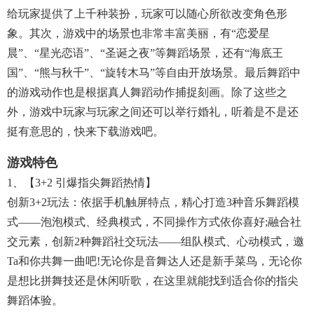
给玩家提供了上千种装扮，玩家可以随心所欲改变角色形
象。其次，游戏中的场景也非常丰富美丽，有“恋爱星
晨”、“星光恋语”、“圣诞之夜”等舞蹈场景，还有“海底王
国”、“熊与秋千”、“旋转木马”等自由开放场景。最后舞蹈中
的游戏动作也是根据真人舞蹈动作捕捉刻画。除了这些之
外，游戏中玩家与玩家之间还可以举行婚礼，听着是不是还
挺有意思的，快来下载游戏吧。
游戏特色
1、【3+2 引爆指尖舞蹈热情】
创新3+2玩法：依据手机触屏特点，精心打造3种音乐舞蹈模
式——泡泡模式、经典模式，不同操作方式依你喜好;融合社
交元素，创新2种舞蹈社交玩法——组队模式、心动模式，邀
Ta和你共舞一曲吧!无论你是音舞达人还是新手菜鸟，无论你
是想比拼舞技还是休闲听歌，在这里就能找到适合你的指尖
舞蹈体验。