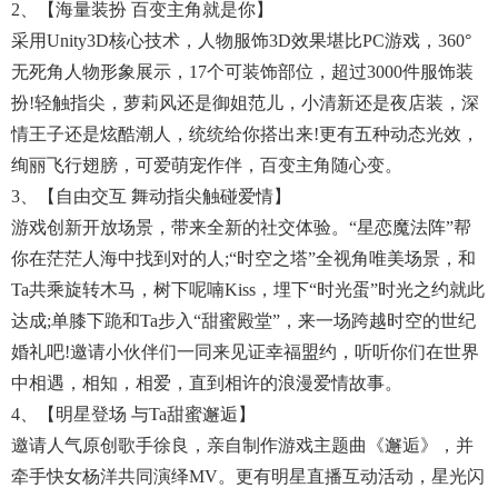
2、【海量装扮 百变主角就是你】
采用Unity3D核心技术，人物服饰3D效果堪比PC游戏，360°
无死角人物形象展示，17个可装饰部位，超过3000件服饰装
扮!轻触指尖，萝莉风还是御姐范儿，小清新还是夜店装，深
情王子还是炫酷潮人，统统给你搭出来!更有五种动态光效，
绚丽飞行翅膀，可爱萌宠作伴，百变主角随心变。
3、【自由交互 舞动指尖触碰爱情】
游戏创新开放场景，带来全新的社交体验。“星恋魔法阵”帮
你在茫茫人海中找到对的人;“时空之塔”全视角唯美场景，和
Ta共乘旋转木马，树下呢喃Kiss，埋下“时光蛋”时光之约就此
达成;单膝下跪和Ta步入“甜蜜殿堂”，来一场跨越时空的世纪
婚礼吧!邀请小伙伴们一同来见证幸福盟约，听听你们在世界
中相遇，相知，相爱，直到相许的浪漫爱情故事。
4、【明星登场 与Ta甜蜜邂逅】
邀请人气原创歌手徐良，亲自制作游戏主题曲《邂逅》，并
牵手快女杨洋共同演绎MV。更有明星直播互动活动，星光闪