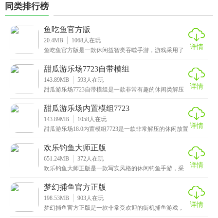
同类排行榜
鱼吃鱼官方版
20.4MB
1068
人在玩
详情
鱼吃鱼官方版是一款休闲益智类吞噬手游，游戏采用了
卡通风格制作而成，还原了真实的海洋场景，玩家将在
游戏
甜瓜游乐场7723自带模组
143.89MB
593
人在玩
详情
甜瓜游乐场7723自带模组是一款非常有趣的休闲类解压
手游，为什么说它解压呢，在游戏中玩家将第三人称的
甜瓜游乐场内置模组7723
143.89MB
1058
人在玩
详情
甜瓜游乐场18.0内置模组7723是一款非常解压的休闲放置
类手游，这款游戏整体采用的像素风格打造而成
欢乐钓鱼大师正版
651.24MB
372
人在玩
详情
欢乐钓鱼大师正版是一款写实风格的休闲钓鱼手游，采
用了3D及时打造而成，这里面提供了数十个不同的钓鱼
场
梦幻捕鱼官方正版
198.53MB
903
人在玩
详情
梦幻捕鱼官方正版是一款非常受欢迎的街机捕鱼游戏，
采用史诗级超高清画质，带给玩家极致般的视觉享受。