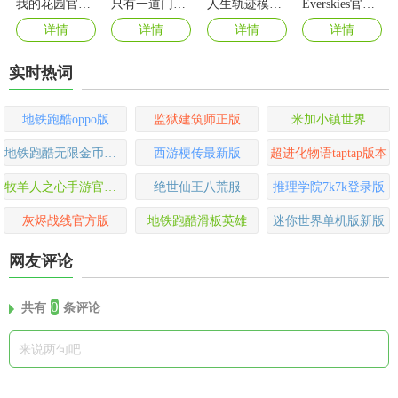
我的花园官方版
只有一道门小游戏(Level Devil)
人生轨迹模拟器
Everskies官方正版
详情
详情
详情
详情
实时热词
地铁跑酷oppo版
监狱建筑师正版
米加小镇世界
地铁跑酷无限金币无限钥匙版
西游梗传最新版
超进化物语taptap版本
牧羊人之心手游官方版
绝世仙王八荒服
推理学院7k7k登录版
灰烬战线官方版
地铁跑酷滑板英雄
迷你世界单机版新版
网友评论
0
共有
条评论