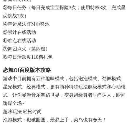
③每日任务（每日完成宝宝探险3次；使用特权3次；完成星
恋挑战7次）
④幸运魔法阵M币奖池
⑤累计在线活动
⑥准点在线活动
⑦舞团点火（第四档）
⑧每日活跃度110档礼包
恋舞ol百度版本攻略
游戏中目前拥有五种趣味模式，包括泡泡模式、劲舞模式、
星光模式、经典模式，更有两种特殊玩法超级模式和心动模
式，让你畅游音乐舞蹈世界，变身超级舞者时尚达人，瞬间
嗨爆全场~
趣味玩法 轻松时尚
泡泡模式：戳破圈圈，最易上手，菜鸟也有春天！