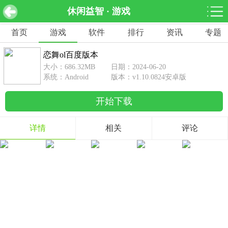
休闲益智 · 游戏
恋舞ol百度版本 v1.10.0824安卓版
下载
首页
游戏
软件
排行
资讯
专题
网游分类
软件分类
恋舞ol百度版本
休闲益智
赛车竞速
棋牌桌游
大小：686.32MB
日期：2024-06-20
462款游戏
122款游戏
43款游戏
系统：Android
版本：v1.10.0824安卓版
开始下载
角色扮演
动作射击
体育竞技
1642款游戏
351款游戏
69款游戏
详情
相关
评论
经营养成
策略塔防
冒险解谜
257款游戏
596款游戏
177款游戏
音乐游戏
手游辅助
53款游戏
109款游戏