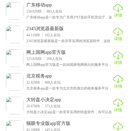
广东移动app
234.62MB
883
人在玩
详情
广东移动app是一款专为广东用户打造的手机营业厅，这
款软件内提供了众多实用功能，全球通、办套餐、业务
2345浏览器最新版
44.11MB
102
人在玩
详情
2345浏览器最新版是一款非常实用的浏览器软件，这款
应用的界面非常简洁，首页中每天都会实时更新热点新
网上国网app官方版
123.82MB
296
人在玩
详情
网上国网app官方版是一款由国家电网推出的服务平台，
提供了交费、电费账单、更名/过户、用能分析等多种
北京税务app
32.42MB
690
人在玩
详情
北京税务app是一款专为北京市民推出的税务服务平台，
有了这款软件，用户可以随时随地的进行各种税务的办
大转盘小决定app
16.47MB
571
人在玩
详情
大转盘小决定app是一款非常实用的转盘软件，你可以在
转盘内设置不同的选项，例如标题是今天吃什么，下方
猫眼专业版app官方版
43.16MB
245
人在玩