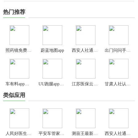
热门推荐
照药镜免费认药软件
蔚蓝地图app
西安人社通app官方版
出门问问手表app
车有料app官方版
UU跑腿app最新版
江苏医保云app
甘肃人社认证app2024最新版
类似应用
人民好医生app官方版
平安车管家app
测亩王最新版本
西安人社通app最新版本