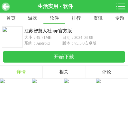
生活实用 · 软件
江苏智慧人社app官方版 v5.5.0安卓版
下载
首页
游戏
软件
排行
资讯
专题
网游分类
软件分类
江苏智慧人社app官方版
休闲益智
赛车竞速
棋牌桌游
大小：49.71MB
日期：2024-08-08
462款游戏
122款游戏
43款游戏
系统：Android
版本：v5.5.0安卓版
开始下载
角色扮演
动作射击
体育竞技
1642款游戏
351款游戏
69款游戏
详情
相关
评论
经营养成
策略塔防
冒险解谜
257款游戏
596款游戏
177款游戏
音乐游戏
手游辅助
53款游戏
109款游戏