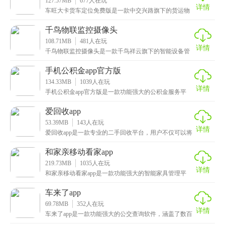
127.57MB
677
人在玩
详情
车旺大卡货车定位免费版是一款中交兴路旗下的货运物
流平台，为广大小微企业和车主提供了货车的定位和管
理服
千鸟物联监控摄像头
108.71MB
481
人在玩
详情
千鸟物联监控摄像头是一款千鸟祥云旗下的智能设备管
理平台，它的英文名为“CloudBirds”，用户随
手机公积金app官方版
134.33MB
1039
人在玩
详情
手机公积金app官方版是一款功能强大的公积金服务平
台，这款软件无需注册账号，用户可以通过扫脸、支付
宝
爱回收app
53.39MB
143
人在玩
详情
爱回收app是一款专业的二手回收平台，用户不仅可以将
自己限制的物品进行回收，还能购买各种二手商品，数
和家亲移动看家app
219.73MB
1035
人在玩
详情
和家亲移动看家app是一款功能强大的智能家具管理平
台，用户可以通过这款软件实现与设备的连接，方式也
是
车来了app
69.78MB
352
人在玩
详情
车来了app是一款功能强大的公交查询软件，涵盖了数百
个城市，无论你身处何时何地，都可以查询公交路线，