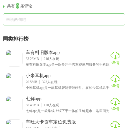
0
共有
条评论
同类排行榜
车有料旧版本app
33.23MB
216
人在玩
详情
车有料旧版本app是一款专注于汽车资讯与服务的手机应
用，旨在为汽车爱好者、车主以及潜在购车用户提供全
小米耳机app
20.5MB
323
人在玩
详情
小米耳机app是一款耳机智能管理软件。在如今耳机几乎
成了我们随身携带的必备品，而这款app给我们带来
七鲜app
58.48MB
170
人在玩
详情
七鲜app是一款集线上线下于一体的生鲜超市，这里面为
大家提供了众多新鲜的水果、蔬菜等，黄瓜、香蕉葡萄
车旺大卡货车定位免费版