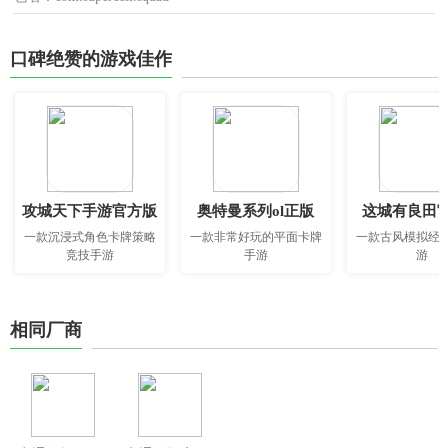
口碑绝赞的游戏佳作
攻城天下手游官方版
奥特曼系列ol正版
这城有良田
一款沉浸式角色卡牌策略
一款非常好玩的平面卡牌
一款古风模拟经
竞技手游
手游
游
相同厂商