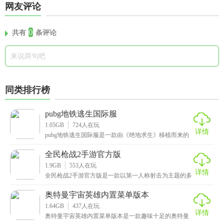
网友评论
0
共有
条评论
同类排行榜
pubg地铁逃生国际服
1.05GB
724
人在玩
详情
pubg地铁逃生国际服是一款由《绝地求生》移植而来的
大型多人在线射击手游，支持100名玩家实时参与同
全民枪战2手游官方版
1.9GB
553
人在玩
详情
全民枪战2手游官方版是一款以第一人称射击为主题的多
人竞技游戏，画质高清细腻，场景真实丰富，搭配上炫
酷
奥特曼宇宙英雄内置菜单版本
1.64GB
437
人在玩
详情
奥特曼宇宙英雄内置菜单版本是一款趣味十足的奥特曼