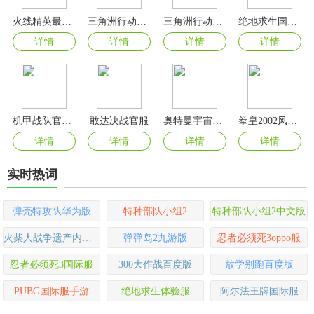
火线精英最新版
三角洲行动测试服
三角洲行动手游
绝地求生国际服最新版
详情
详情
详情
详情
机甲战队官方正版
敢达决战官服
奥特曼宇宙英雄手游最新版
拳皇2002风云再起手机版
详情
详情
详情
详情
实时热词
弹壳特攻队华为版
特种部队小组2
特种部队小组2中文版
火柴人战争遗产内置功能菜单版
弹弹岛2九游版
忍者必须死3oppo服
忍者必须死3国际服
300大作战百度版
放学别跑百度版
PUBG国际服手游
绝地求生体验服
阿尔法王牌国际服