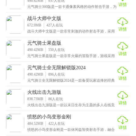
490.42MB
937
人在玩
详情
元气骑士360版是一款卡通像素风格的动作射击手游，为
玩家带来最畅快的元气地牢对抗体验，在最新的地牢冒
战斗大师中文版
672.9MB
427
人在玩
详情
战斗大师中文版是一款非常刺激的动作射击手游，采用
了次时代技术打造，呈现出超优质的视觉效果，带来更
加真
元气骑士果盘版
490.42MB
550
人在玩
详情
元气骑士果盘版是一款非常火爆的冒险手游，游戏采用
高清的卡通画面，拥有多样的地图，需要玩家逐一解
锁，在
元气骑士全无限解锁版2024
490.42MB
896
人在玩
详情
元气骑士全无限解锁版2024是一款备受玩家追捧的经典
动作射击手游，在游戏中，玩家将化身为勇敢的英雄，
火线出击九游版
838.73MB
86
人在玩
详情
火线出击九游版是一款以末日生存为主题的多人在线竞
技射击类手机游戏，游戏采用了赛博朋克风来设计呈现
的，
愤怒的小鸟变形金刚
484.52MB
422
人在玩
详情
愤怒的小鸟变形金刚是一款休闲益智类射击手游，融合
了愤怒的小鸟和变形金刚两个经典IP，为玩家带来全新