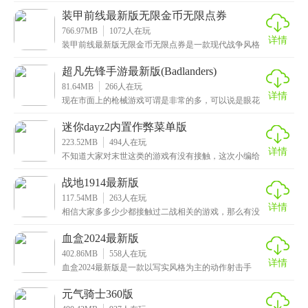
格斗游戏，游戏画面精美，操作简单，非常容易上手，
特效
装甲前线最新版无限金币无限点券
766.97MB
1072
人在玩
详情
装甲前线最新版无限金币无限点券是一款现代战争风格
的3D游戏，拥有细腻逼真的战场场景，还有各种各样威
力
超凡先锋手游最新版(Badlanders)
81.64MB
266
人在玩
详情
现在市面上的枪械游戏可谓是非常的多，可以说是眼花
缭乱，相信许多小伙伴都玩不过来，这次小编给大家推
荐一
迷你dayz2内置作弊菜单版
223.52MB
494
人在玩
详情
不知道大家对末世这类的游戏有没有接触，这次小编给
大家推荐的是迷你dayz2内置作弊菜单版，一款非常有
战地1914最新版
117.54MB
263
人在玩
详情
相信大家多多少少都接触过二战相关的游戏，那么有没
有玩过一战这类的游戏呢，这次小编给大家带来的是战
地1
血盒2024最新版
402.86MB
558
人在玩
详情
血盒2024最新版是一款以写实风格为主的动作射击手
游，既然是射击这类的游戏，必不可少的就是各种各样
的
元气骑士360版