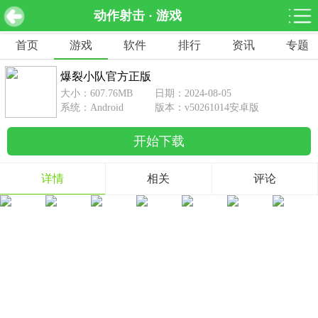
动作射击 · 游戏
爆裂小队官方正版 v50261014安卓版
下载
首页
游戏
软件
排行
资讯
专题
网游分类
软件分类
爆裂小队官方正版
休闲益智
赛车竞速
棋牌桌游
大小：607.76MB
日期：2024-08-05
462款游戏
122款游戏
43款游戏
系统：Android
版本：v50261014安卓版
开始下载
角色扮演
动作射击
体育竞技
1642款游戏
351款游戏
69款游戏
详情
相关
评论
经营养成
策略塔防
冒险解谜
257款游戏
596款游戏
177款游戏
音乐游戏
手游辅助
53款游戏
109款游戏