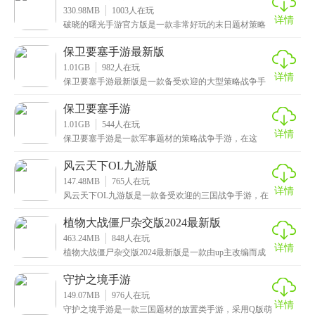
330.98MB
1003
人在玩
详情
破晓的曙光手游官方版是一款非常好玩的末日题材策略
经营手游，集三消、养成和策略玩法于一体，给玩家带
来休
保卫要塞手游最新版
1.01GB
982
人在玩
详情
保卫要塞手游最新版是一款备受欢迎的大型策略战争手
游，玩法十分刺激，每次游戏开始，玩家将被随机投放
至战
保卫要塞手游
1.01GB
544
人在玩
详情
保卫要塞手游是一款军事题材的策略战争手游，在这
里，玩家将化身为一名智勇双全的指挥官，置身于一个
硝烟四
风云天下OL九游版
147.48MB
765
人在玩
详情
风云天下OL九游版是一款备受欢迎的三国战争手游，在
这里，你可以实现心中的帝王梦，坐拥一片江山，后宫
佳
植物大战僵尸杂交版2024最新版
463.24MB
848
人在玩
详情
植物大战僵尸杂交版2024最新版是一款由up主改编而成
的策略塔防手游，这里面提供了冒险模式、挑战模式
守护之境手游
149.07MB
976
人在玩
详情
守护之境手游是一款三国题材的放置类手游，采用Q版萌