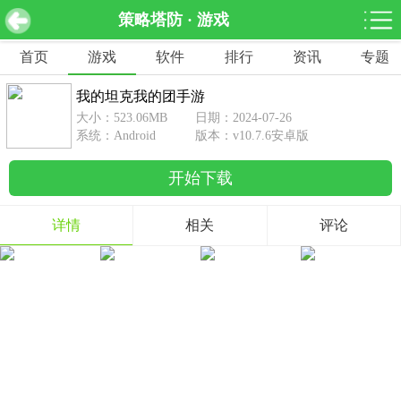
策略塔防 · 游戏
我的坦克我的团手游 v10.7.6安卓版
下载
首页
游戏
软件
排行
资讯
专题
网游分类
软件分类
我的坦克我的团手游
休闲益智
赛车竞速
棋牌桌游
大小：523.06MB
日期：2024-07-26
462款游戏
122款游戏
43款游戏
系统：Android
版本：v10.7.6安卓版
开始下载
角色扮演
动作射击
体育竞技
1642款游戏
351款游戏
69款游戏
详情
相关
评论
经营养成
策略塔防
冒险解谜
257款游戏
596款游戏
177款游戏
音乐游戏
手游辅助
53款游戏
109款游戏