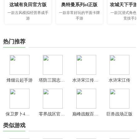
这城有良田官方版
奥特曼系列ol正版
攻城天下手游
一款古风模拟经营养成手
一款非常好玩的平面卡牌
一款沉浸式角色
游
手游
竞技手游
热门推荐
烽烟云起手游
塔防三国志2手游最新版本
水浒宋江传官方版
水浒宋江传
保卫萝卜4手游最新版
零界战区官方版
巅峰战舰百度版
巨兽战场正版
类似游戏