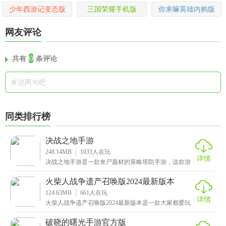
少年西游记变态版
三国荣耀手机版
你来嘛英雄内购版
网友评论
0
共有
条评论
同类排行榜
决战之地手游
248.14MB
1033
人在玩
详情
决战之地手游是一款丧尸题材的策略塔防手游，这款游
戏以末世为背景创作而成，由于病毒的爆发，许多人类
都被
火柴人战争遗产召唤版2024最新版本
124.63MB
661
人在玩
详情
火柴人战争遗产召唤版2024最新版本是一款大家都爱玩
的策略类战争手游，在游戏中玩家将扮演火柴王国的领
破晓的曙光手游官方版