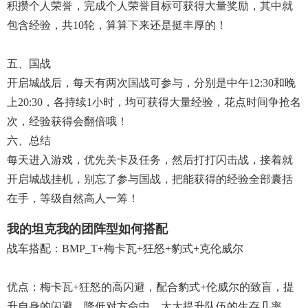
积攒个人荣誉，完成个人荣誉目标可获得大量奖励，其中就
包含经验，共10轮，算算下来还是挺丰厚的！
五、国战
开启城战后，每天有两次国战可参与，分别是中午12:30和晚
上20:30，各持续1小时，均可获得大量经验，花点时间争抢名
次，经验获得会翻倍哦！
六、总结
每天进入游戏，优先关卡及任务，然后打打闪击战，接着就
开启城战挂机，别忘了参与国战，把能获得的经验全部囊括
在手，等级自然高人一筹！
我的坦克我的团阵型如何搭配
战车搭配：BMP_T+梅卡瓦+狂怒+豹式+克伦威尔
优点：梅卡瓦+狂怒的高闪避，配合豹式+伦威尔的致盲，提
升自身的闪避，降低对方命中，大大提升队伍的生存几率，