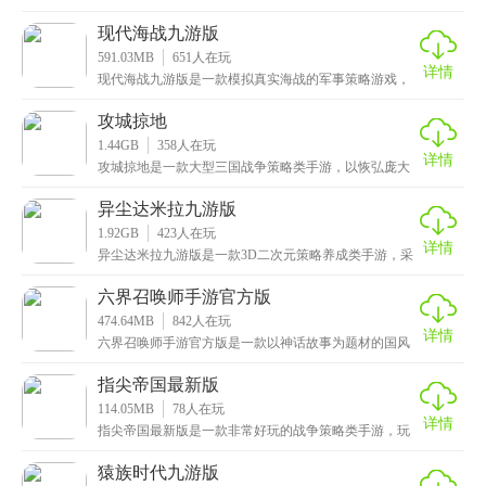
趣的画风，拥有海量卡通立绘的三国英雄角色，包括吕
布
现代海战九游版
591.03MB
651
人在玩
详情
现代海战九游版是一款模拟真实海战的军事策略游戏，
在这款游戏中，玩家将扮演一名海军指挥官，需要制定
一系
攻城掠地
1.44GB
358
人在玩
详情
攻城掠地是一款大型三国战争策略类手游，以恢弘庞大
的历史背景为基础，重现三国时期战火纷飞的乱世，让
玩家
异尘达米拉九游版
1.92GB
423
人在玩
详情
异尘达米拉九游版是一款3D二次元策略养成类手游，采
用全方位3D视角，让玩家身临其境地感受战斗场景，同
六界召唤师手游官方版
474.64MB
842
人在玩
详情
六界召唤师手游官方版是一款以神话故事为题材的国风
放置类RPG手游，采用了轻松放置的玩法，让玩家可以
摆
指尖帝国最新版
114.05MB
78
人在玩
详情
指尖帝国最新版是一款非常好玩的战争策略类手游，玩
家将成为一名帝国的统治者，通过插旗圈地的方式来开
疆拓
猿族时代九游版