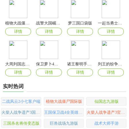
植物大战僵尸2官方版
战警大国崛起无限绿币版
梦三国口袋版
一起当勇士蛇三国手游
详情
详情
详情
详情
大周列国志手游
保卫萝卜4官方版
诸王黎明手游官方正版
列王的纷争西部大陆手游最新版
详情
详情
详情
详情
实时热词
二战风云2小七客户端
植物大战僵尸国际版
仙国志九游版
火柴人战争遗产3国际版
王国保卫战4全英雄无限钻石版
火柴人战争遗产3官方正版
三国杀名将传变态版
巨兽战场九游版
战术大师手游