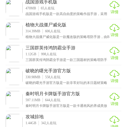
战国游戏手机版
470MB
65
人在玩
详情
战国游戏手机版是一款高自由度的策略作战手游，采用
高质量游戏画面设计出真实的战国场景，从建筑、服
饰、风
植物大战僵尸威化版
314.39MB
606
人在玩
详情
植物大战僵尸威化版是一款魔改版的策略塔防手游，由B
站up主“咸威化”推出，可以说是为爱发电了，这里面
三国群英传鸿鹄霸业手游
1.12GB
998
人在玩
详情
三国群英传鸿鹄霸业手游是一款三国题材的策略塔防手
游，在这里，玩家将扮演一名足智多谋的君主，需要招
募各
破晓的曙光手游官方版
330.98MB
558
人在玩
详情
破晓的曙光手游官方版是一款非常好玩的末日题材策略
经营手游，集三消、养成和策略玩法于一体，给玩家带
来休
秦时明月卡牌版手游官方版
597.11MB
644
人在玩
详情
秦时明月卡牌版手游官方版是一款卡通画风的养成类放
置卡牌手游，由同名动漫《秦时明月》改编而来，深度
还原
攻城掠地
1.44GB
342
人在玩
详情