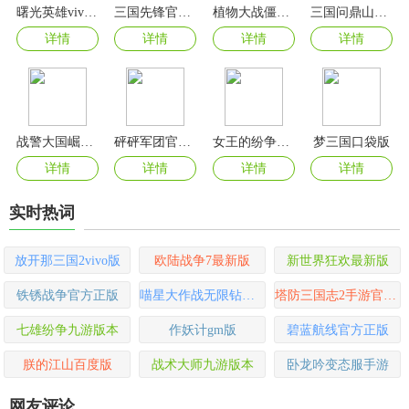
曙光英雄vivo渠道服
三国先锋官方版
植物大战僵尸2官方版
三国问鼎山河手游
详情
详情
详情
详情
战警大国崛起折扣充值平台版
砰砰军团官方正版
女王的纷争手游
梦三国口袋版
详情
详情
详情
详情
实时热词
放开那三国2vivo版
欧陆战争7最新版
新世界狂欢最新版
铁锈战争官方正版
喵星大作战无限钻石最新版
塔防三国志2手游官方版
七雄纷争九游版本
作妖计gm版
碧蓝航线官方正版
朕的江山百度版
战术大师九游版本
卧龙吟变态服手游
网友评论