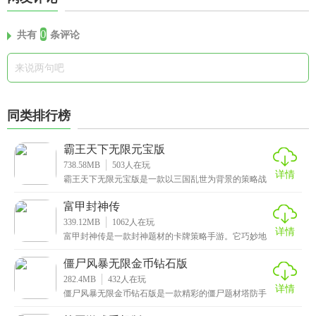
0
共有
条评论
同类排行榜
霸王天下无限元宝版
738.58MB
503
人在玩
详情
霸王天下无限元宝版是一款以三国乱世为背景的策略战
争手游。高度还原了三国历史剧情，玩家将回到三国时
期扮
富甲封神传
339.12MB
1062
人在玩
详情
富甲封神传是一款封神题材的卡牌策略手游。它巧妙地
将大富翁式的经营玩法与卡牌战斗结合在一起，给大家
带来
僵尸风暴无限金币钻石版
282.4MB
432
人在玩
详情
僵尸风暴无限金币钻石版是一款精彩的僵尸题材塔防手
游，拥有诸多不同能力的防御塔可以进行放置，每个关
卡内