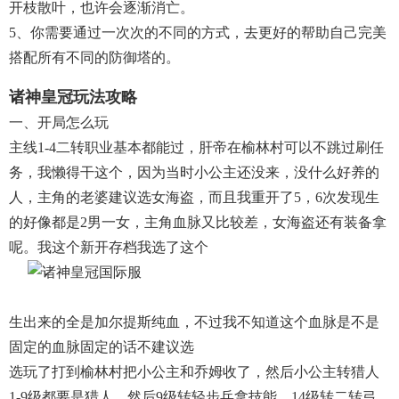
开枝散叶，也许会逐渐消亡。
5、你需要通过一次次的不同的方式，去更好的帮助自己完美
搭配所有不同的防御塔的。
诸神皇冠玩法攻略
一、开局怎么玩
主线1-4二转职业基本都能过，肝帝在榆林村可以不跳过刷任
务，我懒得干这个，因为当时小公主还没来，没什么好养的
人，主角的老婆建议选女海盗，而且我重开了5，6次发现生
的好像都是2男一女，主角血脉又比较差，女海盗还有装备拿
呢。我这个新开存档我选了这个
生出来的全是加尔提斯纯血，不过我不知道这个血脉是不是
固定的血脉固定的话不建议选
选玩了打到榆林村把小公主和乔姆收了，然后小公主转猎人
1-9级都要是猎人，然后9级转轻步兵拿技能。14级转二转弓