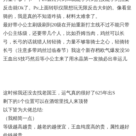
反击就ok了。ps:上面转职仅限想玩无限反击大剑的。像看皇
骑的，我是真的不知道咋搞，材料太难拿了。
最好带小公主刷级刷到20级在开始重新打主线不过不能只带
小公主练级，还要带几个人，比如乔姆当肉，鸡丝可以长
弓，长弓的话就猎人转轻骑，力量不够靠骑士之心，轻骑转
长弓（注意多带鸡丝过临春节）我这个新存档欧气爆发没50
王血出s技巧然后等小公主来了用水晶第一发抽必出幸运儿
这时候我还没去找老国王，运气真的很好了625年出s
剩下的1个位置可以在酒馆里找人来顶替
以下皆为大佬总结:
（我精简一点）
等级越高越贵，越老的越便宜，王血纯度高的贵，属性越好
价钱越贵