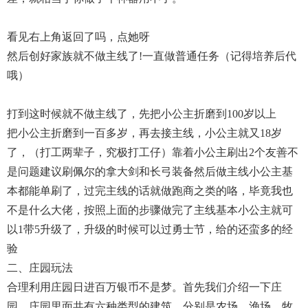
看见右上角返回了吗，点她呀
然后创好家族就不做主线了!一直做普通任务（记得培养后代
哦）
打到这时候就不做主线了，先把小公主折磨到100岁以上
把小公主折磨到一百多岁，再去接主线，小公主就又18岁
了，（打工两辈子，究极打工仔）靠着小公主刷出2个友善不
是问题建议刷佩尔的拿大剑和长弓装备然后做主线小公主基
本都能单刷了，过完主线的话就做跑商之类的咯，毕竟我也
不是什么大佬，按照上面的步骤做完了主线基本小公主就可
以1带5升级了，升级的时候可以过勇士节，给的还蛮多的经
验
二、庄园玩法
合理利用庄园日进百万银币不是梦。首先我们介绍一下庄
园。庄园里面共有六种类型的建筑，分别是农场、渔场、牧