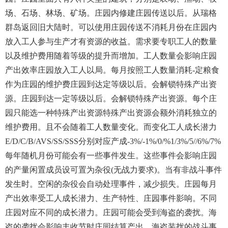
场、石场、林场、矿场。庄园内修建庄园传送以后。从瑞格
群岛返回旧大陆时。可以使用庄园传送不消耗月份在庄园内
放入工人参与生产才有资源的收益。需求要专职工人的数量
以及维护费用随着等级的提升而增加。工人数量会影响庄园
产出效率庄园放入工人以局。每月按照工人数量消耗-定粮食
作为庄园的维护费庄园到达定等级以后。会解锁特殊产出资
源。庄园到达一定等级以后。会解锁特殊产出资源。每个庄
园只能选一种特殊产出资源特殊产出资源会额外消耗独立的
维护费用。且不会随着工人数量变化。而变化工人成长潜力
E/D/C/B/AVS/SS/SSS分别对应产成-3%/-1%/0/%1/3%/5//6%/7%
每年随机月份可能会有一些事件发生。这些事件会影响庄园
的产量闲置成员设可置为杂役(无战力要求)。当有非战斗事件
发生时。空闲的杂役会自动处理事件，减少损失。庄园每月
产出效率受工人成长潜力、生产特性、庄园事件影响。不同
庄园对应不同的成长潜力。庄园可能会受到海盗的袭扰。海
盗的袭扰会影响丰收节时庄园结算产出，海盗装扰的战斗事