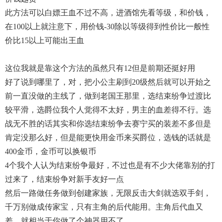
此方法可以白嫖王血不过不高，进酒馆先看等级，和价钱，
在100以上就注意下，用价钱-30除以等级得到性价比一般性
价比15以上可能出王血
这位我就是靠这个方法的虽然只有12但是前期还挺好用
好了说到哪里了，对，把小公主刷到20级然后就可以开始之
前一直没做的主线了，做到老国王那里，选结束纷争过渡比
较平滑，选爵位我个人觉得不太好，男主的血差得不行。选
战无不胜的话其实和你选结束纷争去赛宁买的装差不多但是
肯定没那么好，但是能更快用金币来买爵位，选钱的话就是
400金币，金币可以换银币
4个我个人认为结束纷争最好，不过也是有不少大佬靠别的打
过来了，结束纷争对新手友好一点
然后一路做任务做到创建家族，无限反击大剑就选双手剑，
千万别做成传家宝，只有主角的后代能用。主角后代血又
差，就相当于你做了个神器用不了。