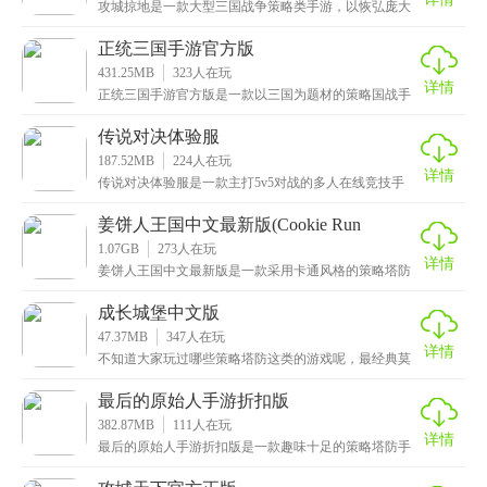
攻城掠地是一款大型三国战争策略类手游，以恢弘庞大
的历史背景为基础，重现三国时期战火纷飞的乱世，让
玩家
正统三国手游官方版
431.25MB
323
人在玩
详情
正统三国手游官方版是一款以三国为题材的策略国战手
游，完美还原了三国时期的经典人物和历史事件，让玩
家重
传说对决体验服
187.52MB
224
人在玩
详情
传说对决体验服是一款主打5v5对战的多人在线竞技手
游，由Garena与腾讯天美工作室所合作开发，其高
姜饼人王国中文最新版(Cookie Run
Kingdom)
1.07GB
273
人在玩
详情
姜饼人王国中文最新版是一款采用卡通风格的策略塔防
手游，相信看到名称的小伙伴会感到疑惑吧，毕竟在市
面上
成长城堡中文版
47.37MB
347
人在玩
详情
不知道大家玩过哪些策略塔防这类的游戏呢，最经典莫
过于王国保卫战了，不过这次小编给大家推荐的是成长
城堡
最后的原始人手游折扣版
382.87MB
111
人在玩
详情
最后的原始人手游折扣版是一款趣味十足的策略塔防手
游，画面精致细腻，还有精美的卡通场景，搭配上和谐
的音