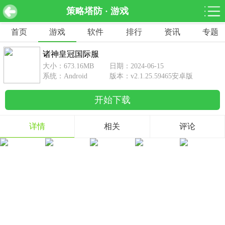
策略塔防 · 游戏
诸神皇冠国际服 v2.1.25.59465安卓版
下载
首页
游戏
软件
排行
资讯
专题
网游分类
软件分类
诸神皇冠国际服
休闲益智
赛车竞速
棋牌桌游
大小：673.16MB
日期：2024-06-15
462款游戏
122款游戏
43款游戏
系统：Android
版本：v2.1.25.59465安卓版
开始下载
角色扮演
动作射击
体育竞技
1642款游戏
351款游戏
69款游戏
详情
相关
评论
经营养成
策略塔防
冒险解谜
257款游戏
596款游戏
177款游戏
音乐游戏
手游辅助
53款游戏
109款游戏