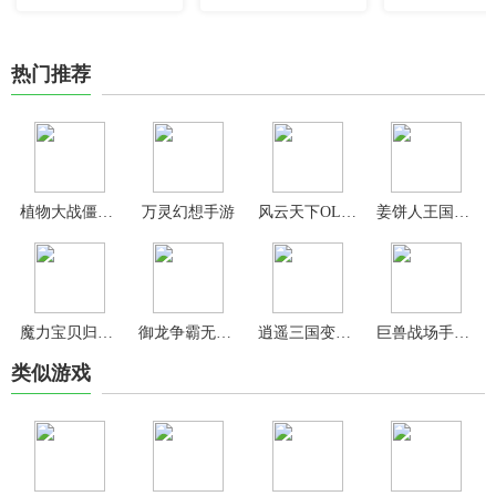
热门推荐
植物大战僵尸无双版官方正版
万灵幻想手游
风云天下OL官方正版
姜饼人王国官方版(Cookie Run Kingdom)
魔力宝贝归来高爆版
御龙争霸无限刷充版
逍遥三国变态版
巨兽战场手游官方版
类似游戏