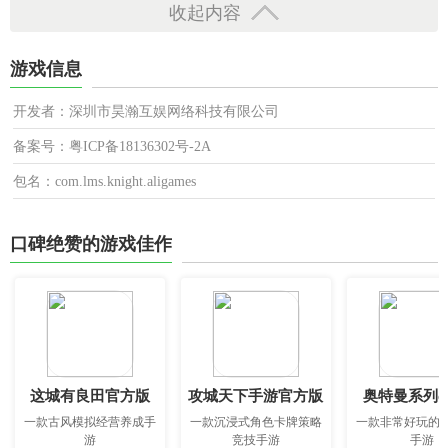
收起内容
游戏信息
开发者：深圳市昊瀚互娱网络科技有限公司
备案号：粤ICP备18136302号-2A
包名：com.lms.knight.aligames
口碑绝赞的游戏佳作
这城有良田官方版
攻城天下手游官方版
奥特曼系列o
一款古风模拟经营养成手
一款沉浸式角色卡牌策略
一款非常好玩的
游
竞技手游
手游