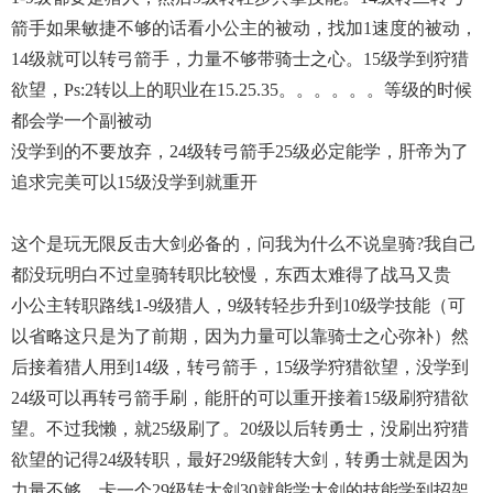
箭手如果敏捷不够的话看小公主的被动，找加1速度的被动，
14级就可以转弓箭手，力量不够带骑士之心。15级学到狩猎
欲望，ps:2转以上的职业在15.25.35。。。。。。等级的时候
都会学一个副被动
没学到的不要放弃，24级转弓箭手25级必定能学，肝帝为了
追求完美可以15级没学到就重开
这个是玩无限反击大剑必备的，问我为什么不说皇骑?我自己
都没玩明白不过皇骑转职比较慢，东西太难得了战马又贵
小公主转职路线1-9级猎人，9级转轻步升到10级学技能（可
以省略这只是为了前期，因为力量可以靠骑士之心弥补）然
后接着猎人用到14级，转弓箭手，15级学狩猎欲望，没学到
24级可以再转弓箭手刷，能肝的可以重开接着15级刷狩猎欲
望。不过我懒，就25级刷了。20级以后转勇士，没刷出狩猎
欲望的记得24级转职，最好29级能转大剑，转勇士就是因为
力量不够，卡一个29级转大剑30就能学大剑的技能学到招架