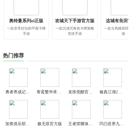
奥特曼系列ol正版
攻城天下手游官方版
这城有良田
一款非常好玩的平面卡牌
一款沉浸式角色卡牌策略
一款古风模拟经
手游
竞技手游
游
热门推荐
勇者养成记官方版
青鸾繁华录官服
龙珠觉醒官方正版
修真江湖2九游版
加查俱乐部官方正版
极无双官方版
王者荣耀体验服
凹凸世界九游版