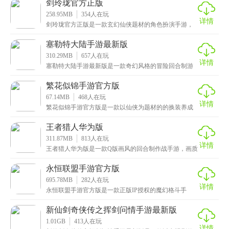
剑玲珑官方正版
258.95MB
354
人在玩
详情
剑玲珑官方正版是一款玄幻仙侠题材的角色扮演手游，
以其精美的画面，细腻的角色表现，流畅的战斗动作和
炫酷
塞勒特大陆手游最新版
310.29MB
657
人在玩
详情
塞勒特大陆手游最新版是一款奇幻风格的冒险回合制游
戏，画面十分精美，技能特效炫酷丝滑，搭配上动感的
音效
繁花似锦手游官方版
67.14MB
468
人在玩
详情
繁花似锦手游官方版是一款以仙侠为题材的的换装养成
手游，画面非常精美，色彩鲜艳明亮，场景细节丰富，
搭配
王者猎人华为版
311.87MB
813
人在玩
详情
王者猎人华为版是一款Q版画风的回合制作战手游，画质
高清细腻，画面色彩明亮，搭配上卡通可爱的狗将英
雄，
永恒联盟手游官方版
695.78MB
282
人在玩
详情
永恒联盟手游官方版是一款正版IP授权的魔幻格斗手
游，有着3D魔幻风的场景和人物形象以及炫酷流畅的技
能
新仙剑奇侠传之挥剑问情手游最新版
1.01GB
413
人在玩
详情