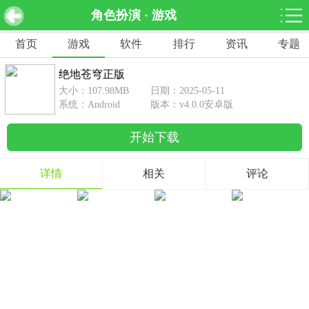
角色扮演 · 游戏
绝地苍穹正版 v4.0.0安卓版
下载
首页
游戏
软件
排行
资讯
专题
网游分类
软件分类
绝地苍穹正版
休闲益智
赛车竞速
棋牌桌游
大小：107.98MB
日期：2025-05-11
462款游戏
122款游戏
43款游戏
系统：Android
版本：v4.0.0安卓版
开始下载
角色扮演
动作射击
体育竞技
1642款游戏
351款游戏
69款游戏
详情
相关
评论
经营养成
策略塔防
冒险解谜
257款游戏
596款游戏
177款游戏
音乐游戏
手游辅助
53款游戏
109款游戏