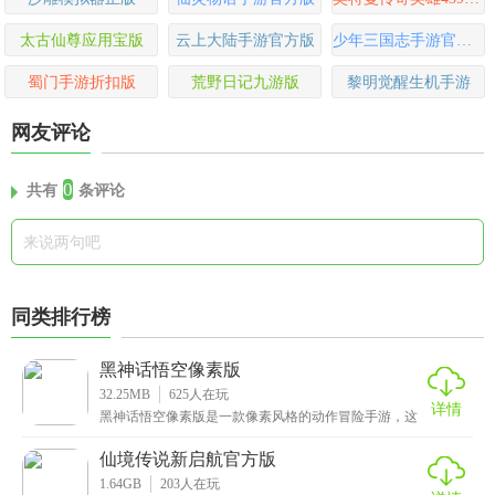
太古仙尊应用宝版
云上大陆手游官方版
少年三国志手游官方版
蜀门手游折扣版
荒野日记九游版
黎明觉醒生机手游
网友评论
0
共有
条评论
同类排行榜
黑神话悟空像素版
32.25MB
625
人在玩
详情
黑神话悟空像素版是一款像素风格的动作冒险手游，这
款游戏由b站up主“火山哥哥”以同名端游为基础自制而
仙境传说新启航官方版
1.64GB
203
人在玩