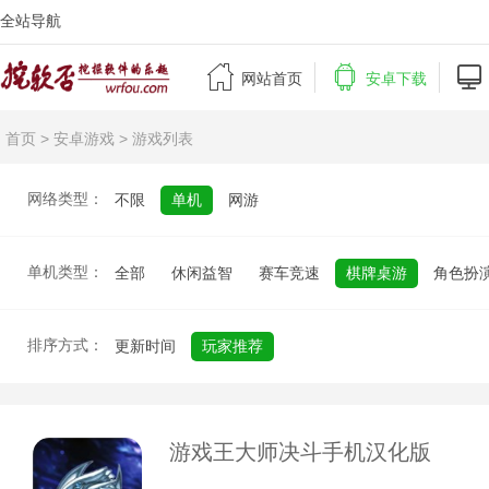
全站导航



网站首页
安卓下载
首页
>
安卓游戏
> 游戏列表
网络类型：
不限
单机
网游
单机类型：
全部
休闲益智
赛车竞速
棋牌桌游
角色扮
排序方式：
更新时间
玩家推荐
游戏王大师决斗手机汉化版