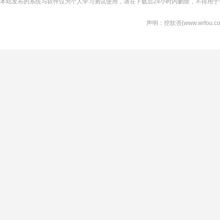
本站发布的系统与软件仅为个人学习测试使用，请在下载后24小时内删除，不得用于
声明：挖软否(www.wrfo