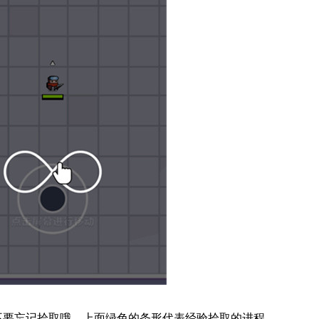
不要忘记拾取哦，上面绿色的条形代表经验拾取的进程