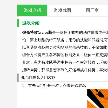
游戏介绍
游戏截图
同厂商
游戏介绍
弹壳特攻队vivo版
是一款休闲收割的动作射击类手游
怕，穿上炫酷的特工装备，用你的技能和武器消灭
以享受到流畅的走位和华丽的击杀技能，不仅如此
组合方式将产生各不同的技能效果，让你一直充满
其次，弹壳特攻队手游中拥有一个幸运转盘，玩家
扭转局势，获得意想不到的好运与战斗优势，享受
弹壳特攻队入门攻略
1、首先我们打开手游，点击开始游戏