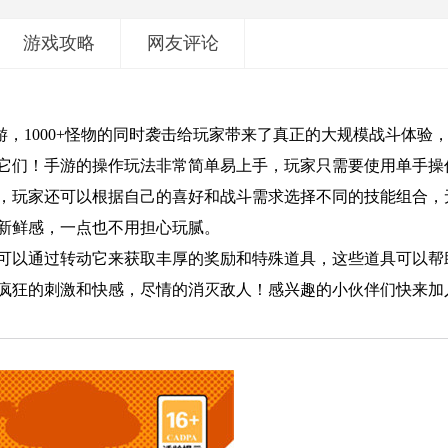
游戏攻略
网友评论
，1000+怪物的同时袭击给玩家带来了真正的大规模战斗体验
它们！手游的操作玩法非常简单易上手，玩家只需要使用单手操
，玩家还可以根据自己的喜好和战斗需求选择不同的技能组合，
新鲜感，一点也不用担心玩腻。
可以通过转动它来获取丰厚的奖励和特殊道具，这些道具可以帮
疯狂的刺激和快感，尽情的消灭敌人！感兴趣的小伙伴们快来加