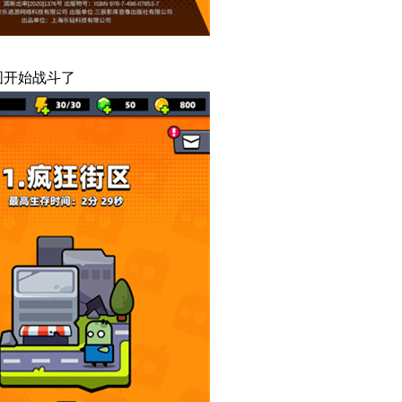
图开始战斗了