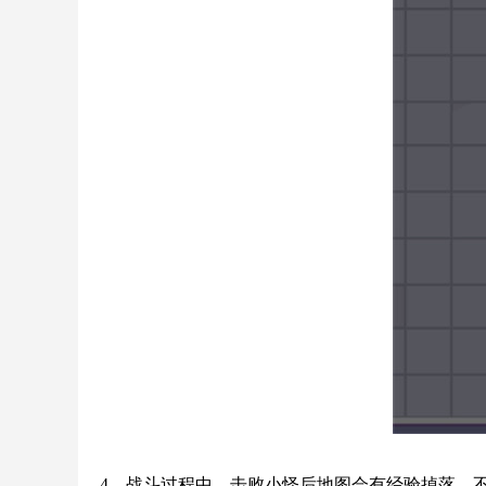
4、战斗过程中，击败小怪后地图会有经验掉落，