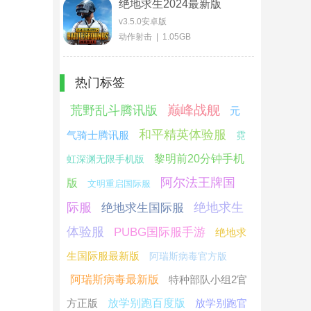
绝地求生2024最新版
v3.5.0安卓版
动作射击 | 1.05GB
热门标签
巅峰战舰
荒野乱斗腾讯版
元
和平精英体验服
气骑士腾讯服
霓
黎明前20分钟手机
虹深渊无限手机版
阿尔法王牌国
版
文明重启国际服
际服
绝地求生
绝地求生国际服
体验服
PUBG国际服手游
绝地求
生国际服最新版
阿瑞斯病毒官方版
阿瑞斯病毒最新版
特种部队小组2官
方正版
放学别跑百度版
放学别跑官