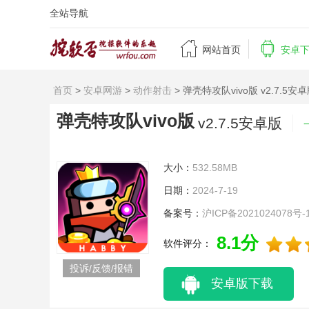
全站导航


网站首页
安卓
首页
>
安卓网游
>
动作射击
> 弹壳特攻队vivo版 v2.7.5安
弹壳特攻队vivo版
v2.7.5安卓版
大小：
532.58MB
日期：
2024-7-19
备案号：
沪ICP备2021024078号-
8.1分
软件评分：
投诉/反馈/报错
安卓版下载