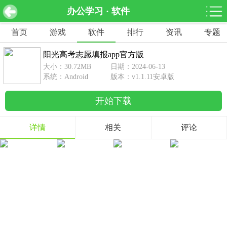
办公学习 · 软件
阳光高考志愿填报app官方版 v1.1.11安卓版
下载
首页
游戏
软件
排行
资讯
专题
网游分类
软件分类
阳光高考志愿填报app官方版
休闲益智
赛车竞速
棋牌桌游
大小：30.72MB
日期：2024-06-13
462款游戏
122款游戏
43款游戏
系统：Android
版本：v1.1.11安卓版
开始下载
角色扮演
动作射击
体育竞技
1642款游戏
351款游戏
69款游戏
详情
相关
评论
经营养成
策略塔防
冒险解谜
257款游戏
596款游戏
177款游戏
音乐游戏
手游辅助
53款游戏
109款游戏