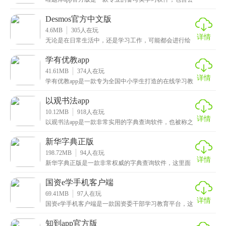
务员、教师、会计、医学等多种类型的题库内容可以浏
Desmos官方中文版
4.6MB
305
人在玩
详情
无论是在日常生活中，还是学习工作，可能都会进行绘
图函数计算等，那么大家可以试试Desmos官方中文版
学有优教app
41.61MB
374
人在玩
详情
学有优教app是一款专为全国中小学生打造的在线学习教
育软件，在这里包含了初高中的所有课程，并且以生动
以观书法app
10.12MB
918
人在玩
详情
以观书法app是一款非常实用的字典查询软件，也被称之
为中国书法大字典，在这里用户可以查询各种字体，隶
新华字典正版
198.72MB
94
人在玩
详情
新华字典正版是一款非常权威的字典查询软件，这里面
为大家提供了查词典、趣味学、汉字学习等众多功能服
务，
国资e学手机客户端
69.41MB
97
人在玩
详情
国资e学手机客户端是一款国资委干部学习教育平台，这
里面提供了众多学习课程，内容都非常的优质，报名成
功
知到app官方版