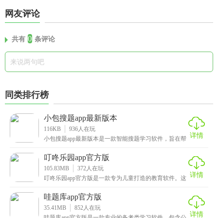
网友评论
0
共有
条评论
同类排行榜
小包搜题app最新版本
116KB
936
人在玩
详情
小包搜题app最新版本是一款智能搜题学习软件，旨在帮
助用户快速解决作业难题，提升学习效率。通过强大的
叮咚乐园app官方版
105.83MB
372
人在玩
详情
叮咚乐园app官方版是一款专为儿童打造的教育软件。这
款app非常懂孩子，它用全方位的教育资源来培养孩
哇题库app官方版
35.41MB
852
人在玩
详情
哇题库app官方版是一款专业的备考类学习软件，包含公