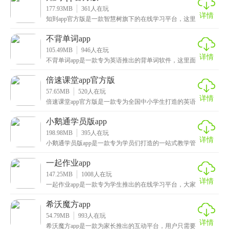
177.93MB
361
人在玩
详情
知到app官方版是一款智慧树旗下的在线学习平台，这里
面汇聚了众多领域的教师，城市发展、IT互联网、历
不背单词app
105.49MB
946
人在玩
详情
不背单词app是一款专为英语推出的背单词软件，这里面
有着非常丰富的单词库，以及数百万条原声例句，大部
倍速课堂app官方版
57.65MB
520
人在玩
详情
倍速课堂app官方版是一款专为全国中小学生打造的英语
点读软件，其功能十分全面，包含了预习资料、生字背
小鹅通学员版app
198.98MB
395
人在玩
详情
小鹅通学员版app是一款专为学员们打造的一站式教学管
理软件，在这里你可以清楚地查看自己所购的系列课程
一起作业app
147.25MB
1008
人在玩
详情
一起作业app是一款专为学生推出的在线学习平台，大家
使用手机就能随时进行学习，毕竟除了平时在学校中上
希沃魔方app
54.79MB
993
人在玩
详情
希沃魔方app是一款为家长推出的互动平台，用户只需要