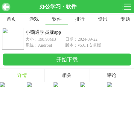
办公学习 · 软件
小鹅通学员版app v5.6.1安卓版
下载
首页
游戏
软件
排行
资讯
专题
网游分类
软件分类
小鹅通学员版app
休闲益智
赛车竞速
棋牌桌游
大小：198.98MB
日期：2024-09-22
462款游戏
122款游戏
43款游戏
系统：Android
版本：v5.6.1安卓版
开始下载
角色扮演
动作射击
体育竞技
1642款游戏
351款游戏
69款游戏
详情
相关
评论
经营养成
策略塔防
冒险解谜
257款游戏
596款游戏
177款游戏
音乐游戏
手游辅助
53款游戏
109款游戏