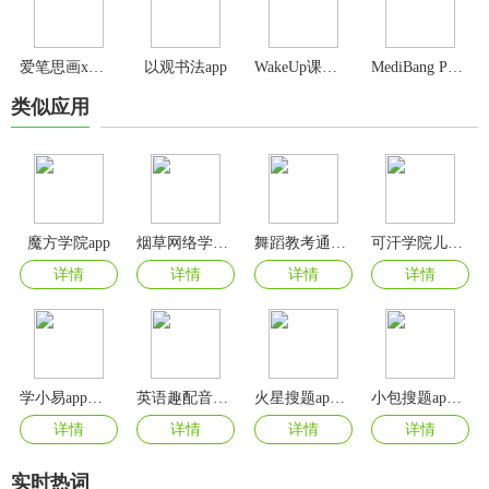
爱笔思画x官方正版
以观书法app
WakeUp课程表app
MediBang Paint手写软件官方版
类似应用
魔方学院app
烟草网络学院app最新版
舞蹈教考通app
可汗学院儿童版app
详情
详情
详情
详情
学小易app官方版
英语趣配音app官方正版
火星搜题app官方版最新版
小包搜题app最新版本
详情
详情
详情
详情
实时热词