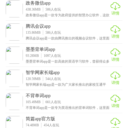
政务微信app
438.36MB
506
人在玩
详情
政务微信app是一款专为政府提供的智慧办公软件，这款
应用在原有的企业微信的基础上进行了全面升级，为政
腾讯会议app
135.86MB
586
人在玩
详情
腾讯会议app是一款由腾讯推出的视频会议软件，这里面
提供了众多实用功能，用户进入软件后，可以创建预定
墨墨背单词app
93.28MB
1097
人在玩
详情
墨墨背单词app是一款高效的英语学习软件，曾获得众多
应用市场奖项，也是最受欢迎的背单词app，用户在
智学网家长端app
120.59MB
544
人在玩
详情
智学网家长端app是一款为广大家长推出的家校互通平
台，在这里家长们可以及时了解家中孩子的学习情况，
还
不背单词app
105.49MB
661
人在玩
详情
不背单词app是一款专为英语推出的背单词软件，这里面
有着非常丰富的单词库，以及数百万条原声例句，大部
简篇app官方版
74.48MB
454
人在玩