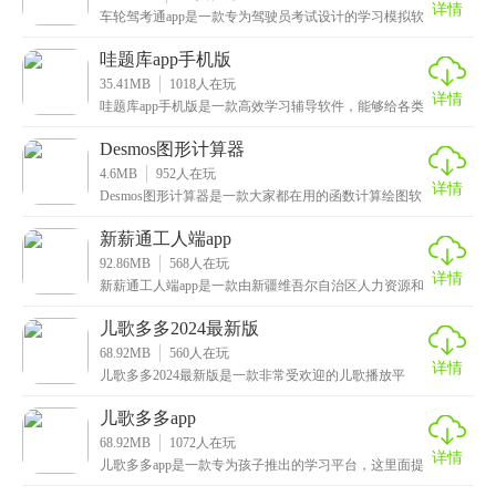
详情
车轮驾考通app是一款专为驾驶员考试设计的学习模拟软
件。这款app里有科目一和科目四的所有真题和官方
哇题库app手机版
35.41MB
1018
人在玩
详情
哇题库app手机版是一款高效学习辅导软件，能够给各类
考试的考生提供丰富的学习知识，凭借多元化的题库资
Desmos图形计算器
4.6MB
952
人在玩
详情
Desmos图形计算器是一款大家都在用的函数计算绘图软
件，用户可以随时使用该应用进行绘图操作，画图的
新薪通工人端app
92.86MB
568
人在玩
详情
新薪通工人端app是一款由新疆维吾尔自治区人力资源和
社会保障厅专为新疆农民工们打造的社会生活服务保障
儿歌多多2024最新版
68.92MB
560
人在玩
详情
儿歌多多2024最新版是一款非常受欢迎的儿歌播放平
台，这里面除了有海量的儿歌外，还有许多的故事绘
本，
儿歌多多app
68.92MB
1072
人在玩
详情
儿歌多多app是一款专为孩子推出的学习平台，这里面提
供了数百万种儿歌，亲子舞蹈、国学启蒙、绘本故事、