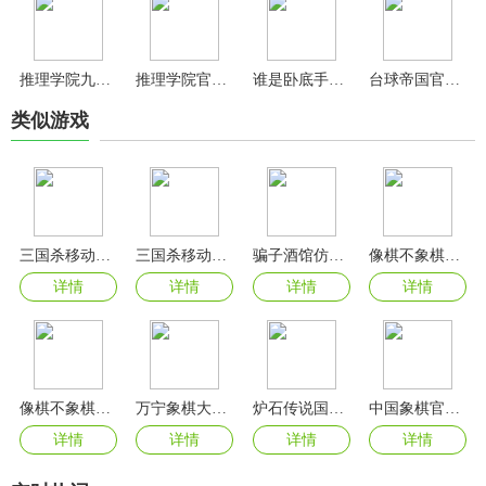
推理学院九游版
推理学院官方版
谁是卧底手游官方版
台球帝国官方版
类似游戏
三国杀移动版官服
三国杀移动版官方版
骗子酒馆仿制版游戏
像棋不象棋最新版本免广告
详情
详情
详情
详情
像棋不象棋无限金币版
万宁象棋大招版
炉石传说国际服手机版(Hearthstone)
中国象棋官方正版
详情
详情
详情
详情