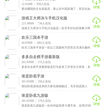
12.41MB
958
人在玩
详情
要说哪国的文化底蕴高，那么非中国莫属了，而且在如
此浓厚的文化背景下，还繁衍出了许多的娱乐游戏，其
中小
游戏王大师决斗手机汉化版
223.58MB
736
人在玩
详情
游戏王大师决斗手机汉化版是一款非常好玩的策略卡牌
类对战手游，为玩家提供了丰富多样的游戏体验，在这
款游
欢乐三国杀手游
44.65MB
1062
人在玩
详情
欢乐三国杀手游是一款以三国题材为背景且充满乐趣的
卡牌竞技类手机游戏，其游戏画质清晰，画面精美，其
画风
多多自走棋手游最新版
261.93MB
155
人在玩
详情
多多自走棋手游最新版是巨鸟多多工作室自主研发，龙
渊网络提供技术及发行的一款全新多人在线集换式战棋
类手
谁是卧底手游
301.81MB
194
人在玩
详情
相信卧底游戏这类的大家也都接触过，无非就是狼人
杀、天黑请闭眼那些，从最早的现实套牌，后面都移植
到了手
谁是卧底九游版
301.81MB
170
人在玩
详情
谁是卧底九游版是一款休闲益智类卡通手游，采用2D技