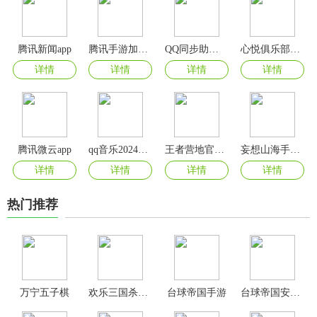
腾讯新闻app
腾讯手游加速器正版官方版
QQ同步助手最新版
心悦俱乐部官方版
详情
详情
详情
详情
腾讯微云app
qq音乐2024最新版
王者营地官方免费版
妄想山海手游官方版
详情
详情
详情
详情
热门推荐
万宁五子棋
欢乐三国杀手游最新版
台球帝国手游
台球帝国安卓版