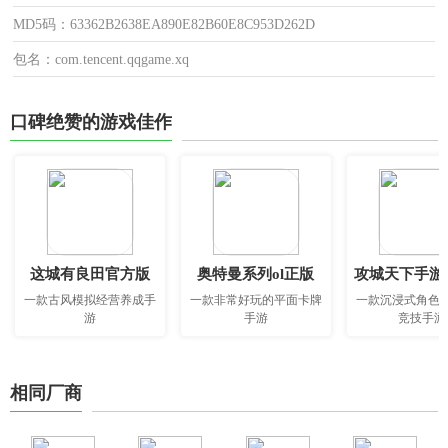
MD5码：63362B2638EA890E82B60E8C953D262D
包名：com.tencent.qqgame.xq
口碑绝赞的游戏佳作
这城有良田官方版
奥特曼系列ol正版
攻城天下手游
一款古风模拟经营养成手
一款非常好玩的平面卡牌
一款沉浸式角色
游
手游
竞技手游
相同厂商