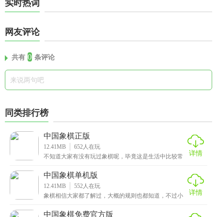
实时热词
网友评论
0
共有
条评论
同类排行榜
中国象棋正版
12.41MB
652
人在玩
详情
不知道大家有没有玩过象棋呢，毕竟这是生活中比较常
见的娱乐方式，在小编读书的时候也是跟朋友玩过的，
不过
中国象棋单机版
12.41MB
552
人在玩
详情
象棋相信大家都了解过，大概的规则也都知道，不过小
编猜测可能有些小伙伴并没有玩过，其实象棋还是非常
简单
中国象棋免费官方版