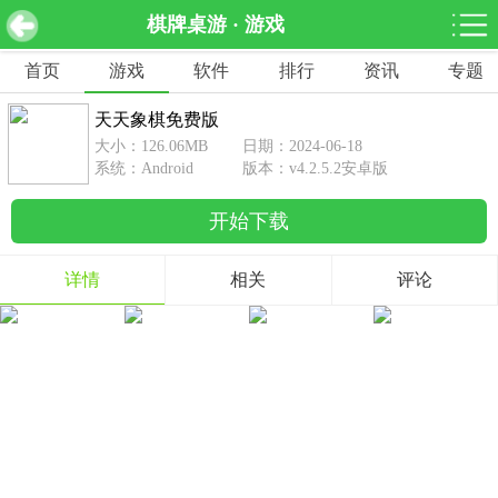
棋牌桌游 · 游戏
天天象棋免费版 v4.2.5.2安卓版
下载
首页
游戏
软件
排行
资讯
专题
网游分类
软件分类
天天象棋免费版
休闲益智
赛车竞速
棋牌桌游
大小：126.06MB
日期：2024-06-18
462款游戏
122款游戏
43款游戏
系统：Android
版本：v4.2.5.2安卓版
开始下载
角色扮演
动作射击
体育竞技
1642款游戏
351款游戏
69款游戏
详情
相关
评论
经营养成
策略塔防
冒险解谜
257款游戏
596款游戏
177款游戏
音乐游戏
手游辅助
53款游戏
109款游戏