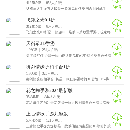
418.58MB
856
人在玩
详情
纵横旅人手游官方版是一款国风仙侠类回合制对战手
游，以神话故事为背景创作而成，故事讲述了在人魔共
存的世
飞翔之光0.1折
312.81MB
607
人在玩
详情
飞翔之光0.1折是一款趣味十足的卡牌放置手游，玩家将
化身为一位智谋过人的指挥官，精心组建属于自己的卡
天衍录3D手游
1.36GB
254
人在玩
详情
天衍录3D手游是一款由正版IP授权的3D幻想类角色扮演
手游，拥有电影级别的画质，配以细腻的场景设计和
御剑情缘折扣平台1折
1.78GB
323
人在玩
详情
御剑情缘折扣平台1折是一款仙侠题材的3D冒险RPG手
游，玩家将化身一名修仙者，从一个凡人开启自己的修
花之舞手游2024最新版
35.84MB
844
人在玩
详情
花之舞手游2024最新版是一款古风剧情角色扮演类恋爱
手游，画风唯美清新，通过真实的模拟玩法，让玩家能
上古情歌手游九游版
587.43MB
121
人在玩
详情
上古情歌手游九游版是一款以仙侠为主题的3D修仙养成