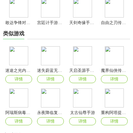
敢达争锋对决百度版
宫廷计手游官方版
天剑奇缘手游官方版
自由之刃传奇手游官方版
类似游戏
迷途之光内置菜单版
迷失蔚蓝无限资源版
天启圣源手游官方版
魔界仙侠传最新版
详情
详情
详情
详情
阿瑞斯病毒2无限资源版
永夜降临复苏内测服
太古仙尊手游
重构阿塔提斯手游官方版
详情
详情
详情
详情