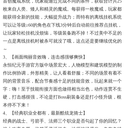
首创魔戒系统，玩家能通过完成不同的条件，获取合计共25
枚来自人类、矮人和精灵的魔戒。每获得一枚魔戒，玩家都
能获得全新的技能，大幅提升战力；而特有的离线挂机系统
可以让等级≥60的角色在下线3分钟后自动前往推荐点挂机，
让玩家轻松挂机没烦恼，等级装备跑不掉！不过美中不足的
一点是离线挂机时被杀可就没了哦，这点还是要继续优化的
～
3、【画面绚丽音效嗨，连击感强够爽快】
永恒纪元手游官方版中场景宏大，人物模型和建筑模型的制
作比例协调，外形精美，让人看着舒服；不同的场景有着不
同的背景音乐，配合节奏感十足的技能音效，玩起来就一个
字：嗨！至于技能衔接方面也做得相当出色，动作连贯不生
硬，打击感很强，不论是打Boss刷装备还是打小怪升级，根
本停不下来！
4、【经典职业全都有，最新酷炫龙骑士】
经典的战士、弓箭手、法师三个职业是否勾起了你的回忆？