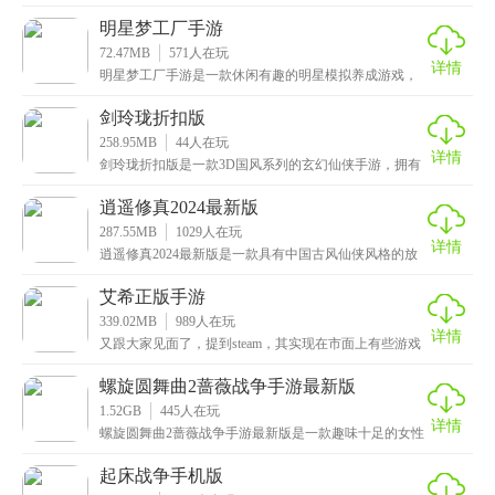
游戏，采用了水墨国风的设计风格，画面和场景都十分
的
明星梦工厂手游
72.47MB
571
人在玩
详情
明星梦工厂手游是一款休闲有趣的明星模拟养成游戏，
有着清新可爱的画风，精致细腻的画面以及丰富精美的
高颜
剑玲珑折扣版
258.95MB
44
人在玩
详情
剑玲珑折扣版是一款3D国风系列的玄幻仙侠手游，拥有
着唯美梦幻的场景，精美细腻的画面以及华丽流畅的特
效
逍遥修真2024最新版
287.55MB
1029
人在玩
详情
逍遥修真2024最新版是一款具有中国古风仙侠风格的放
置类手游，画面十分精美，特效华丽流畅，加上悦耳动
艾希正版手游
339.02MB
989
人在玩
详情
又跟大家见面了，提到steam，其实现在市面上有些游戏
就是移植这上面的，相信许多小伙伴也猜到了小编这
螺旋圆舞曲2蔷薇战争手游最新版
1.52GB
445
人在玩
详情
螺旋圆舞曲2蔷薇战争手游最新版是一款趣味十足的女性
换装养成手游，采用了Live2D的动画技术，呈现出
起床战争手机版