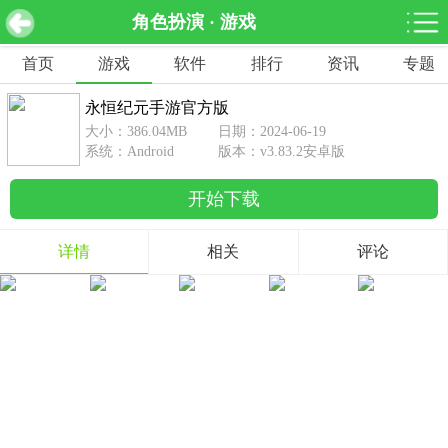
角色扮演 · 游戏
永恒纪元手游官方版 v3.83.2安卓版
下载
首页
游戏
软件
排行
资讯
专题
网游分类
软件分类
永恒纪元手游官方版
休闲益智
赛车竞速
棋牌桌游
大小：386.04MB
日期：2024-06-19
462款游戏
122款游戏
43款游戏
系统：Android
版本：v3.83.2安卓版
开始下载
角色扮演
动作射击
体育竞技
1642款游戏
351款游戏
69款游戏
详情
相关
评论
经营养成
策略塔防
冒险解谜
257款游戏
596款游戏
177款游戏
音乐游戏
手游辅助
53款游戏
109款游戏