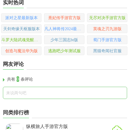
实时热词
派对之星最新版本
熹妃传手游官方版
无尽对决手游官方版
天剑奇缘天枢服版本
凡人神将传2024最新版
英魂之刃九游版
斗罗大陆武魂觉醒九游版
少年三国志bt版
蜀门手游官方版
创造与魔法华为版
逃跑吧少年测试服
黑猫奇闻社官服
网友评论
0
共有
条评论
同类排行榜
纵横旅人手游官方版