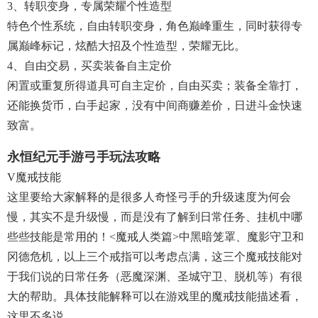
3、转职变身，专属荣耀个性造型
特色个性系统，自由转职变身，角色巅峰重生，同时获得专
属巅峰标记，炫酷大招及个性造型，荣耀无比。
4、自由交易，买卖装备自主定价
闲置或重复所得道具可自主定价，自由买卖；装备全靠打，
还能换货币，白手起家，没有中间商赚差价，日进斗金快速
致富。
永恒纪元手游弓手玩法攻略
V魔戒技能
这里要给大家解释的是很多人奇怪弓手的升级速度为何会
慢，其实不是升级慢，而是没有了解到日常任务、挂机中哪
些些技能是常用的！<魔戒人类篇>中黑暗笼罩、魔影守卫和
冈德危机，以上三个戒指可以考虑点满，这三个魔戒技能对
于我们说的日常任务（恶魔深渊、圣城守卫、脱机等）有很
大的帮助。具体技能解释可以在游戏里的魔戒技能描述看，
这里不多说。