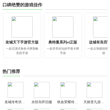
口碑绝赞的游戏佳作
攻城天下手游官方版
奥特曼系列ol正版
这城有良田
一款沉浸式角色卡牌策略
一款非常好玩的平面卡牌
一款古风模拟经
竞技手游
手游
游
热门推荐
龙城传奇洪荒免费版
永恒岛怀旧服
铁血荣耀传奇手游官方版
天姬变九游版本