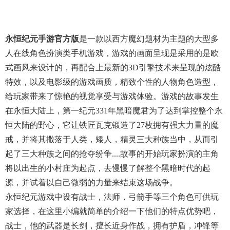
永恒纪元手游官方版
是一款以西方魔幻题材为主题的大型多
人在线角色扮演类手机游戏，游戏的画面呈现是采用的是欧
式画风来设计的，再配合上最新的3D引擎技术来呈现的炫酷
特效，以及电影级的游戏画质，精致个性的人物角色造型，
给玩家带来了惊艳的视觉享受与游戏体验。游戏的故事发生
在永恒大陆上，第一纪元331年黑暗魔君为了达到掌控整个永
恒大陆的野心，它让铁匠瓦克锻造了27枚拥有强大力量的魔
戒，并将其撒落于人类，矮人，精灵三大种族当中，从而引
起了三大种族之间的抢夺纷争....故事的开始玩家扮演的主角
将以出生的小村庄为起点，去慢慢了解整个黑暗时代的起
源，并试着以自己微弱的力量来结束这场战争。
永恒纪元游戏中设有战士，法师，弓箭手等三个角色可供玩
家选择，在这里小编就简单的介绍一下他们的特点优势吧，
战士，他的武器是长剑，擅长近身作战，拥有护盾，冲锋等