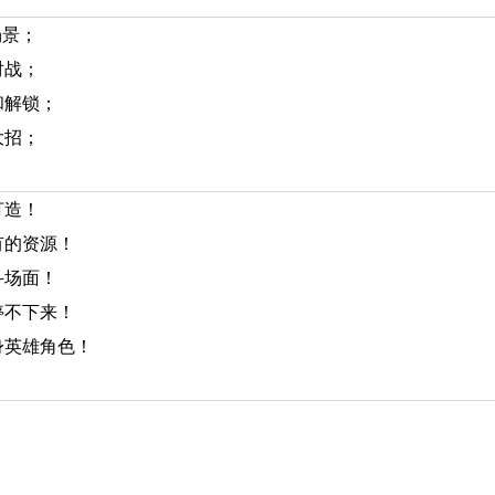
场景；
对战；
和解锁；
大招；
打造！
有的资源！
斗场面！
停不下来！
身英雄角色！