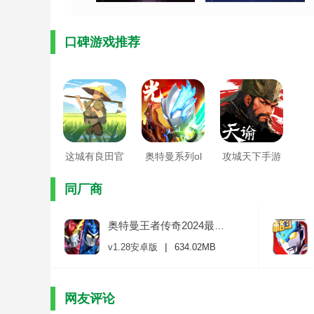
口碑游戏推荐
这城有良田官
奥特曼系列ol
攻城天下手游
方版
正版
官方版
同厂商
奥特曼王者传奇2024最新版
|
v1.28安卓版
634.02MB
网友评论