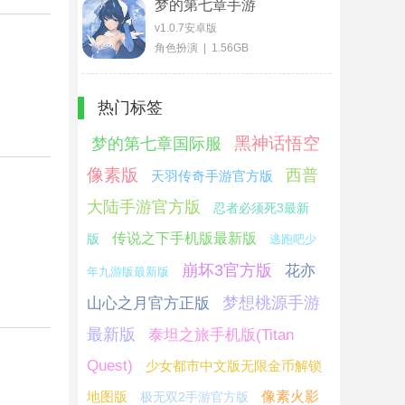
梦的第七章手游
v1.0.7安卓版
角色扮演 | 1.56GB
热门标签
黑神话悟空
梦的第七章国际服
像素版
西普
天羽传奇手游官方版
大陆手游官方版
忍者必须死3最新
传说之下手机版最新版
版
逃跑吧少
崩坏3官方版
花亦
年九游版最新版
梦想桃源手游
山心之月官方正版
最新版
泰坦之旅手机版(Titan
Quest)
少女都市中文版无限金币解锁
地图版
像素火影
极无双2手游官方版