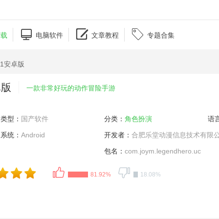



下载
电脑软件
文章教程
专题合集
.1安卓版
卓版
一款非常好玩的动作冒险手游
类型：
国产软件
分类：
角色扮演
语
系统：
Android
开发者：
合肥乐堂动漫信息技术有限
包名：
com.joym.legendhero.uc
81.92%
18.08%