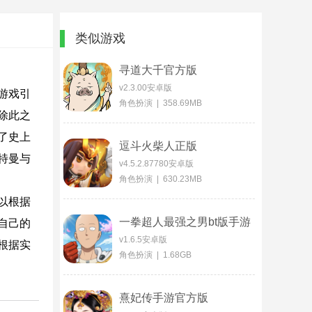
类似游戏
寻道大千官方版
v2.3.00安卓版
游戏引
角色扮演 | 358.69MB
除此之
了史上
逗斗火柴人正版
特曼与
v4.5.2.87780安卓版
角色扮演 | 630.23MB
以根据
一拳超人最强之男bt版手游
自己的
v1.6.5安卓版
根据实
角色扮演 | 1.68GB
熹妃传手游官方版