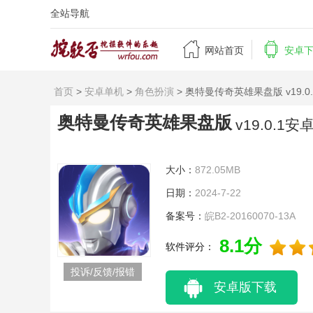
全站导航


网站首页
安卓
首页
>
安卓单机
>
角色扮演
> 奥特曼传奇英雄果盘版 v19.0
奥特曼传奇英雄果盘版
v19.0.1安
大小：
872.05MB
日期：
2024-7-22
备案号：
皖B2-20160070-13A
8.1分
软件评分：
投诉/反馈/报错
安卓版下载