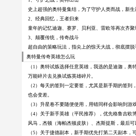
史上超强的奥特曼集结，为了守护人类而战，新生
2、经典回忆，王者归来
童年的记忆迪迦、赛罗、贝利亚、雷欧等再次齐聚
3、颠覆传统，传奇战斗
超自由的策略玩法，指尖上的惊天大战，彻底摆脱手
奥特曼传奇英雄怎么玩
（1）奥特试炼选择任意英雄，我选的是迪迦，奥
万能碎片去兑换试炼英雄碎片。
（2）每天的签到一定要签，尤其是新手期的签到
也会变差。
（3）升星卷不要随便使用，用错同样会影响到游
（4）关于新手英雄（平民推荐），优先格鲁吉欧
风马，杰顿（海帕杰顿皮肤）、杰斯提斯，最后可
（5）关于捷德副本，新手期优先打第二天副本，可