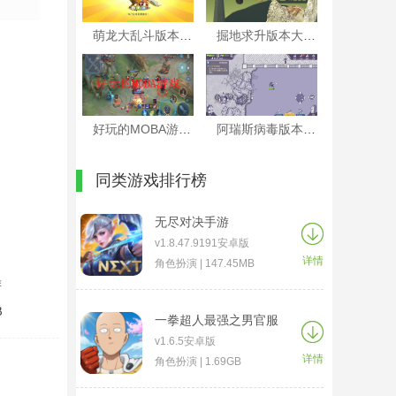
萌龙大乱斗版本大全
掘地求升版本大全
好玩的MOBA游戏
阿瑞斯病毒版本大全
同类游戏排行榜
无尽对决手游
v1.8.47.9191安卓版
详情
角色扮演 | 147.45MB
游
B
一拳超人最强之男官服
v1.6.5安卓版
详情
角色扮演 | 1.69GB