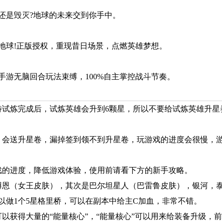
还是毁灭?地球的未来交到你手中。
地球!正版授权，重现昔日场景，点燃英雄梦想。
游无脑回合玩法束缚，100%自主掌控战斗节奏。
特试炼完成后，试炼英雄会升到6颗星，所以不要给试炼英雄升星
，会送升星卷，漏掉签到领不到升星卷，玩游戏的进度会很慢，
戏的进度，降低游戏体验，使用前请看下方的新手攻略。
博恩（女王皮肤），其次是巴尔坦星人（巴雷鲁皮肤），银河，
以做1个5星格里桥，可以在副本中给主C加血，非常不错。
以获得大量的“能量核心”，“能量核心”可以用来给装备升级，