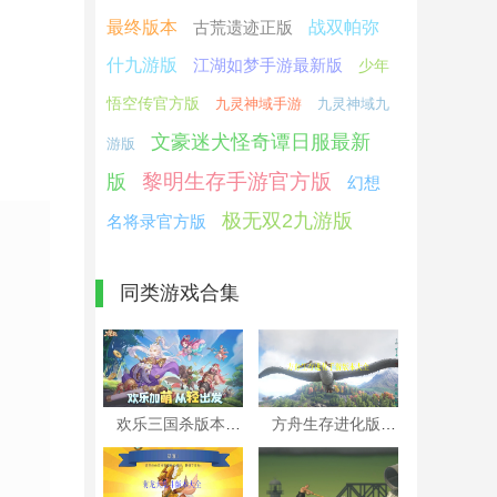
最终版本
古荒遗迹正版
战双帕弥
什九游版
江湖如梦手游最新版
少年
悟空传官方版
九灵神域手游
九灵神域九
文豪迷犬怪奇谭日服最新
游版
黎明生存手游官方版
版
幻想
极无双2九游版
名将录官方版
同类游戏合集
欢乐三国杀版本大全
方舟生存进化版本大全