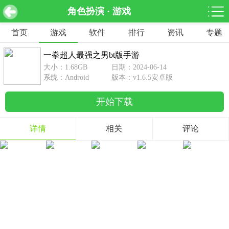
角色扮演 · 游戏
一拳超人最强之男bt版手游 v1.6.5安卓版
下载
首页
游戏
软件
排行
资讯
专题
网游分类
软件分类
一拳超人最强之男bt版手游
休闲益智
赛车竞速
棋牌桌游
大小：1.68GB
日期：2024-06-14
462款游戏
122款游戏
43款游戏
系统：Android
版本：v1.6.5安卓版
开始下载
角色扮演
动作射击
体育竞技
1642款游戏
351款游戏
69款游戏
详情
相关
评论
经营养成
策略塔防
冒险解谜
257款游戏
596款游戏
177款游戏
音乐游戏
手游辅助
53款游戏
109款游戏