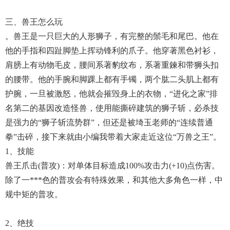
三、兽王怎么玩
。兽王是一只巨大的人形狮子，有完整的鬃毛和尾巴。他在
他的手指和四趾脚垫上挥动锋利的爪子。他穿著黑色衬衫，
肩膀上有动物毛皮，腰间系著豹纹布，系著重鍊和带狮头扣
的腰带。他的手腕和脚踝上都有手镯，两个肱二头肌上都有
护腕，一旦被激怒，他就会摧毁身上的衣物，“进化之家”排
名第二的基因改造怪兽，使用能撕碎建筑的狮子斩，必杀技
是强力的“狮子斩流势群”，但还是被埼玉老师的“连续普通
拳”击碎，接下来就由小编我带着大家走近这位“万兽之王”。
1、技能
兽王爪击(普攻)：对单体目标造成100%攻击力(+10)点伤害。
除了一***色的普攻会有特殊效果，和其他大多角色一样，中
规中矩的普攻。
2、绝技