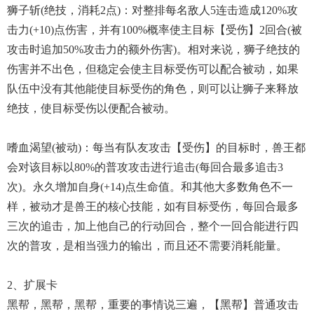
狮子斩(绝技，消耗2点)：对整排每名敌人5连击造成120%攻
击力(+10)点伤害，并有100%概率使主目标【受伤】2回合(被
攻击时追加50%攻击力的额外伤害)。相对来说，狮子绝技的
伤害并不出色，但稳定会使主目标受伤可以配合被动，如果
队伍中没有其他能使目标受伤的角色，则可以让狮子来释放
绝技，使目标受伤以便配合被动。
嗜血渴望(被动)：每当有队友攻击【受伤】的目标时，兽王都
会对该目标以80%的普攻攻击进行追击(每回合最多追击3
次)。永久增加自身(+14)点生命值。和其他大多数角色不一
样，被动才是兽王的核心技能，如有目标受伤，每回合最多
三次的追击，加上他自己的行动回合，整个一回合能进行四
次的普攻，是相当强力的输出，而且还不需要消耗能量。
2、扩展卡
黑帮，黑帮，黑帮，重要的事情说三遍，【黑帮】普通攻击