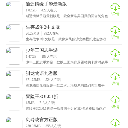
逍遥情缘手游最新版
1.02GB
422
人在玩
详情
逍遥情缘手游最新版是一款全新唯美国风的回合制角色
扮演类手游，拥有众多精美的人物立绘，且每个角色都
有自
生存战争2中文版
20.29MB
992
人在玩
详情
生存战争2中文版是一款像素风的沙盒类模拟建造游戏，
拥有着高度自由的玩法，玩家将被困在一个广袤无垠的
荒
少年三国志手游
1.47GB
183
人在玩
详情
少年三国志手游是一款以三国为背景题材的卡牌对战手
游，采用2D手绘画风，给玩家带来全新的视觉体验。这
款
驯龙物语九游版
371.75MB
524
人在玩
详情
驯龙物语九游版是一款二次元治愈系的魔幻类策略手
游，卡通Q萌的风格让人爱不释手，还有着华丽炫酷的技
能特
冒险王3OL0.1折
15MB
713
人在玩
详情
冒险王3OL0.1折是一款趣味十足的3D卡通横版动作游
戏，拥有Q版可爱的画风，精美细腻的画面和轻松悦
剑玲珑官方正版
258.95MB
355
人在玩