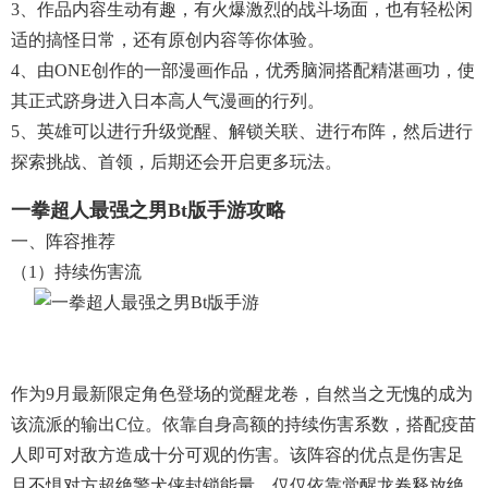
3、作品内容生动有趣，有火爆激烈的战斗场面，也有轻松闲
适的搞怪日常，还有原创内容等你体验。
4、由ONE创作的一部漫画作品，优秀脑洞搭配精湛画功，使
其正式跻身进入日本高人气漫画的行列。
5、英雄可以进行升级觉醒、解锁关联、进行布阵，然后进行
探索挑战、首领，后期还会开启更多玩法。
一拳超人最强之男bt版手游攻略
一、阵容推荐
（1）持续伤害流
作为9月最新限定角色登场的觉醒龙卷，自然当之无愧的成为
该流派的输出C位。依靠自身高额的持续伤害系数，搭配疫苗
人即可对敌方造成十分可观的伤害。该阵容的优点是伤害足
且不惧对方超绝警犬侠封锁能量，仅仅依靠觉醒龙卷释放绝