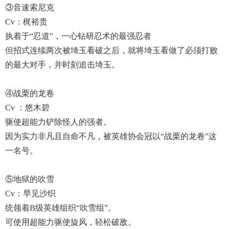
③音速索尼克
Cv：梶裕贵
执着于“忍道”，一心钻研忍术的最强忍者
但招式连续两次被埼玉看破之后，就将埼玉看做了必须打败
的最大对手，并时刻追击埼玉。
④战栗的龙卷
Cv ：悠木碧
驱使超能力铲除怪人的强者。
因为实力非凡且自命不凡，被英雄协会冠以“战栗的龙卷”这
一名号。
⑤地狱的吹雪
Cv：早见沙织
统领着B级英雄组织“吹雪组”。
可使用超能力驱使旋风，轻松破敌。