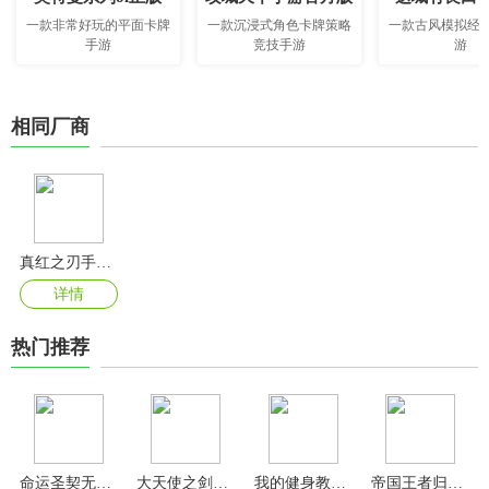
一款非常好玩的平面卡牌
一款沉浸式角色卡牌策略
一款古风模拟经
手游
竞技手游
游
相同厂商
真红之刃手游官方版
详情
热门推荐
命运圣契无限内购版
大天使之剑h5手游官方版
我的健身教练2官方正版
帝国王者归来手游官方版