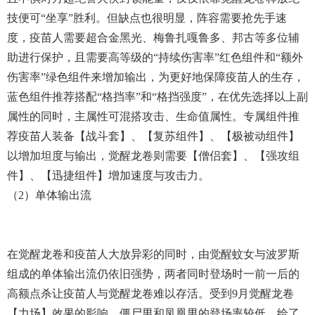
技便可“坐享”胜利。但缺点也很明显，阵容需要抢先手速
度，疫苗人需要超合金黑光、梅鲁扎嘎鲁多、邦古等多位辅
助进行保护，且需要高等级的“持续伤害率”红色组件和“额外
伤害率”绿色组件来增加输出，为更好地保障疫苗人的生存，
蓝色组件推荐搭配“格挡率”和“格挡强度”，在优先选择以上副
属性的同时，主属性可混搭攻击、生命值属性。专属组件推
荐疫苗人装备【战斗套】、【复苏组件】、【极被动组件】
以增加坦度与输出，觉醒龙卷则需要【僧侣套】、【强攻组
件】、【迅捷组件】增加速度与攻击力。
（2）单体输出流
在觉醒龙卷和疫苗人大放异彩的同时，由觉醒蚊女与波罗斯
组成的单体输出流仍依旧强势，两者同时登场时一前一后的
高额点杀让疫苗人与觉醒龙卷难以存活。受到9月觉醒龙卷
【力场】效果的影响，僵尸男和凤凰男的登场率较低，给了