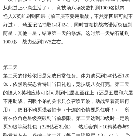
从此过上小康生活了）。竞技场八场次数打到1000名以内。
怪人X英雄刷到四层（前三层不要用助战，不然第四层可能不
好过）。琦玉记忆抽取1-1和2-1，同时首领挑战杰诺斯突破到
两星，其他一星，结束第一天的修炼。这时第一天钻石能剩
1000多，战力达到1W5左右。
第二天：
第二天的修炼依旧是完成日常任务。体力购买到240钻石120
体，依然购买忍者特训当日礼包，竞技场八次打完。第二天
的怪人X英雄应该可以可刷到七层甚至往上（还是五层和六层
不用助战，召唤小弟的关卡只会召唤五波，助战留着高层再
用），依旧不购买强者抽卡（十连的心情要忍住呀！），所
有在位角色星级突破到当前极限。第二天达到30级时一定购
买30级等级礼包（328钻石礼包）。然后会剩下10精英卷与9
强者卷左右，各抽一次十连（每日血统鉴定_(:з」∠)_）。当