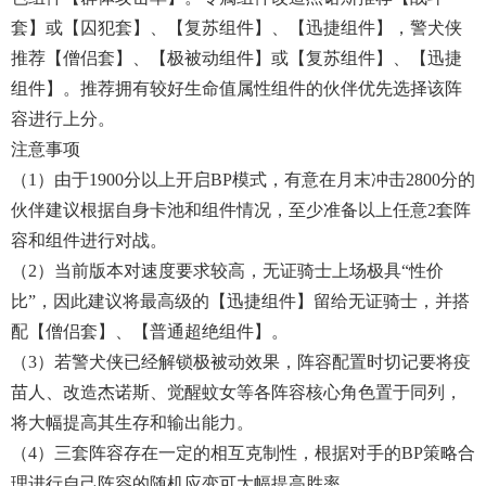
套】或【囚犯套】、【复苏组件】、【迅捷组件】，警犬侠
推荐【僧侣套】、【极被动组件】或【复苏组件】、【迅捷
组件】。推荐拥有较好生命值属性组件的伙伴优先选择该阵
容进行上分。
注意事项
（1）由于1900分以上开启BP模式，有意在月末冲击2800分的
伙伴建议根据自身卡池和组件情况，至少准备以上任意2套阵
容和组件进行对战。
（2）当前版本对速度要求较高，无证骑士上场极具“性价
比”，因此建议将最高级的【迅捷组件】留给无证骑士，并搭
配【僧侣套】、【普通超绝组件】。
（3）若警犬侠已经解锁极被动效果，阵容配置时切记要将疫
苗人、改造杰诺斯、觉醒蚊女等各阵容核心角色置于同列，
将大幅提高其生存和输出能力。
（4）三套阵容存在一定的相互克制性，根据对手的BP策略合
理进行自己阵容的随机应变可大幅提高胜率。