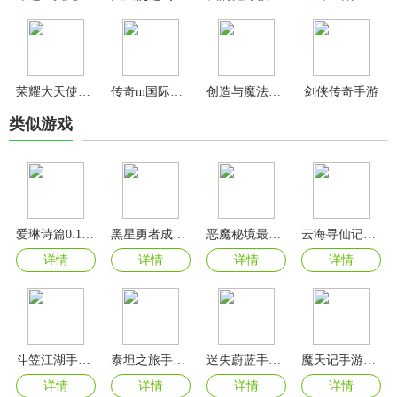
荣耀大天使0.1折版
传奇m国际服手游
创造与魔法oppo版
剑侠传奇手游
类似游戏
爱琳诗篇0.1折版
黑星勇者成名录手游
恶魔秘境最新版
云海寻仙记手游官方版
详情
详情
详情
详情
斗笠江湖手游官方版
泰坦之旅手机版(Titan Quest)
迷失蔚蓝手游最新版
魔天记手游怀旧版
详情
详情
详情
详情