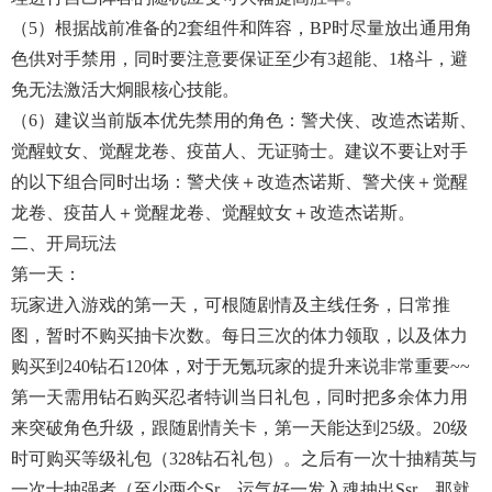
（5）根据战前准备的2套组件和阵容，BP时尽量放出通用角
色供对手禁用，同时要注意要保证至少有3超能、1格斗，避
免无法激活大炯眼核心技能。
（6）建议当前版本优先禁用的角色：警犬侠、改造杰诺斯、
觉醒蚊女、觉醒龙卷、疫苗人、无证骑士。建议不要让对手
的以下组合同时出场：警犬侠＋改造杰诺斯、警犬侠＋觉醒
龙卷、疫苗人＋觉醒龙卷、觉醒蚊女＋改造杰诺斯。
二、开局玩法
第一天：
玩家进入游戏的第一天，可根随剧情及主线任务，日常推
图，暂时不购买抽卡次数。每日三次的体力领取，以及体力
购买到240钻石120体，对于无氪玩家的提升来说非常重要~~
第一天需用钻石购买忍者特训当日礼包，同时把多余体力用
来突破角色升级，跟随剧情关卡，第一天能达到25级。20级
时可购买等级礼包（328钻石礼包）。之后有一次十抽精英与
一次十抽强者（至少两个sr，运气好一发入魂抽出ssr，那就