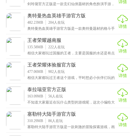
详情
剑玲珑官方正版是一款玄幻仙侠题材的角色扮演手游，
以其精美的画面，细腻的角色表现，流畅的战斗动作和
炫酷
奥特曼热血英雄手游官方版
482.23MB
204
人在玩
详情
奥特曼热血英雄手游官方版是一款奥特曼题材的格斗手
游，画面炫酷细腻，音效热血动感，加上精致还原了许
多著
王者荣耀越南服
135.58MB
222
人在玩
详情
相信大家都玩过国服的王者，主要是国服的水还是有点
深，菜的特别菜，强的特别强，那么小伙伴们想不想去
其他
王者荣耀体验服官方版
477.06MB
902
人在玩
详情
相信大家都玩过王者这个游戏，平时想必小伙伴们玩的
都是官方版的渠道，想体验皮肤什么的只能充钱了，那
么小
泰拉瑞亚官方正版
163.09MB
56
人在玩
详情
不知道大家最近在玩什么类型的游戏呢，这次小编给大
家推荐的是泰拉瑞亚官方正版，一款经典的像素风格动
作冒
塞勒特大陆手游官方版
310.29MB
86
人在玩
详情
塞勒特大陆手游官方版是一款刺激的冒险探索游戏，画
面色彩丰富，地图奇特梦幻。游戏中有很多的主线和支