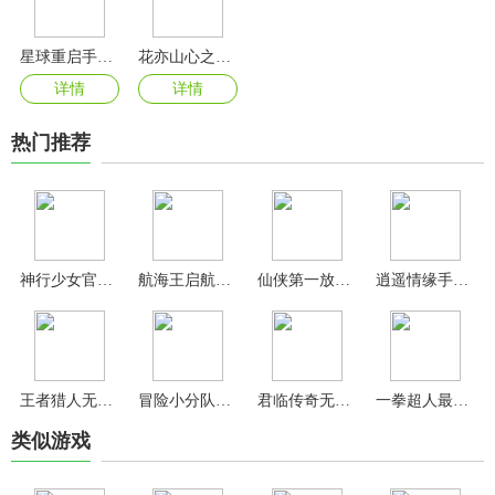
星球重启手游官方版
花亦山心之月官方正版
详情
详情
热门推荐
神行少女官方版
航海王启航无限钻石版
仙侠第一放置手游
逍遥情缘手游最新版
王者猎人无限充值版
冒险小分队官方版
君临传奇无限钻石版
一拳超人最强之男九游版
类似游戏