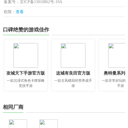
备案号：京ICP备13010862号-19A
权限：
查看
口碑绝赞的游戏佳作
攻城天下手游官方版
这城有良田官方版
奥特曼系列o
一款沉浸式角色卡牌策略
一款古风模拟经营养成手
一款非常好玩的
竞技手游
游
手游
相同厂商