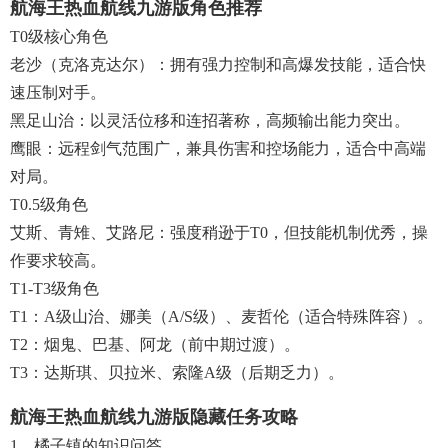
航海王热血航线九游版角色推荐
T0级核心角色‌
‌老沙（克洛克达尔）‌：拥有强力控制和高爆发技能，适合快
速压制对手。
‌黑足山治‌：以灵活位移和连招著称，高频输出能力突出。
‌鹰眼‌：远程剑气范围广，兼具伤害和控场能力，适合中高端
对局。
‌T0.5级角色‌
艾斯、青雉、艾路尼：强度稍逊于T0，但技能机制优秀，操
作要求较高。
‌T1-T3级角色‌
T1：A级山治、娜美（A/S级）、麦哲伦（适合特殊阵容）。
T2：烟鬼、巴基、阿龙（前中期过渡）。
T3：达斯琪、贝拉米、索隆A级（后期乏力）。
航海王热血航线九游版隐藏任务攻略
1、橘子镇的知识问答