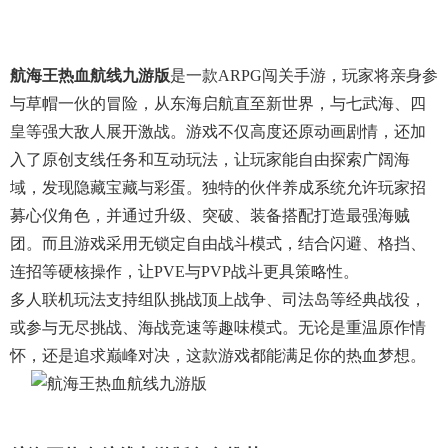
航海王热血航线九游版
是一款ARPG闯关手游，玩家将亲身参
与草帽一伙的冒险，从东海启航直至新世界，与七武海、四
皇等强大敌人展开激战。游戏不仅高度还原动画剧情，还加
入了原创支线任务和互动玩法，让玩家能自由探索广阔海
域，发现隐藏宝藏与彩蛋。独特的伙伴养成系统允许玩家招
募心仪角色，并通过升级、突破、装备搭配打造最强海贼
团。而且游戏采用无锁定自由战斗模式，结合闪避、格挡、
连招等硬核操作，让PVE与PVP战斗更具策略性。
多人联机玩法支持组队挑战顶上战争、司法岛等经典战役，
或参与无尽挑战、海战竞速等趣味模式。无论是重温原作情
怀，还是追求巅峰对决，这款游戏都能满足你的热血梦想。