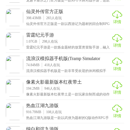
龙族卡塞尔之门官方版是一款RPG卡牌对战手游，这款
游戏以《龙族》为基础改编而成，还原了原著的经典剧
情
仙灵外传官方正版
398.43MB
283
人在玩
详情
仙灵外传官方正版是一款以西游记为题材的回合制RPG
手游，采用Q版卡通的玄幻风格，画面清新可爱。游戏中
雷霆纪元手游
1.07GB
298
人在玩
详情
雷霆纪元手游是一款炼金题材的放置类冒险手游，融入
了中世纪魔法元素，将玩家带入一个充满魔法韵味的奇
幻大
流浪汉模拟器手机版(Tramp Simulator
Homeless Games)
74.84MB
418
人在玩
详情
流浪汉模拟器手机版是一款非常受欢迎的休闲模拟手
游，英文名为“TrampSimulatorHomele
像素火影最新版本红夜带土
194.2MB
946
人在玩
详情
像素火影最新版本红夜带土是一款玩家自制而成的动作
类格斗手游，由b站up主“u鼬神”打造而成，而且这款
热血江湖九游版
916.79MB
108
人在玩
详情
热血江湖九游版是一款以武侠为题材的Q版动作RPG手
游，采用最先进的3D物理引擎技术打造而成，场景与画
纯白和弦九游版