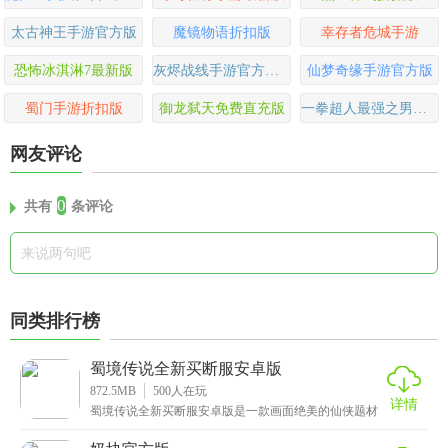
太古神王手游官方版
魔镜物语折扣版
幸存者危城手游
恐怖冰淇淋7最新版
灰烬战线手游官方最新版
仙梦奇缘手游官方版
蜀门手游折扣版
御龙弑天免费直充版
一拳超人最强之男小y版
网友评论
0
共有
条评论
同类排行榜
蜀境传说全新买断服安卓版
872.5MB
500
人在玩
详情
蜀境传说全新买断服安卓版是一款画面绝美的仙侠题材
手游，玩家将扮演一位修仙者，踏上探索神秘蜀境的旅
程。