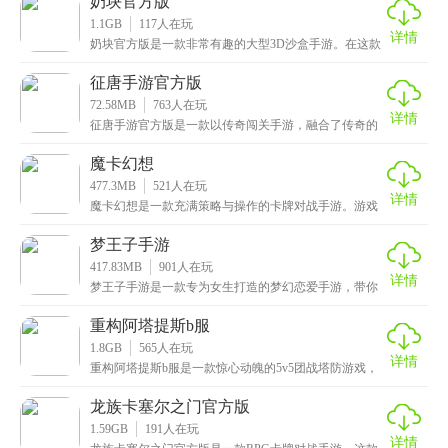
奶块官方版
1.1GB
117
人在玩
详情
奶块官方版是一款非常有趣的大型3D沙盒手游。在这款
游戏里，你可以自由探索一个上千平方公里的超大世
界，
征唐手游官方版
72.58MB
763
人在玩
详情
征唐手游官方版是一款以传奇闯关手游，融合了传奇的
经典玩法，打造出一个充满热血与冒险的武侠世界。在
这里
魔卡幻想
477.3MB
521
人在玩
详情
魔卡幻想是一款充满策略与操作的卡牌对战手游。游戏
中的战斗中分为手动和自动两种模式，手动模式下需要
精准
梦王子手游
417.83MB
901
人在玩
详情
梦王子手游是一款专为女生打造的梦幻恋爱手游，带你
进入一个充满浪漫的童话世界。在游戏中，你将扮演梦
王国
重构阿塔提斯b服
1.8GB
565
人在玩
详情
重构阿塔提斯b服是一款惊心动魄的5v5团战塔防游戏，
有上百位能力各异的英雄登场。各自分为战士、刺客、
龙族卡塞尔之门官方版
1.59GB
191
人在玩
详情