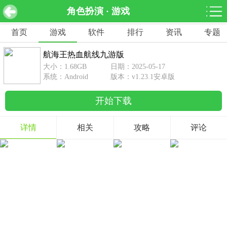
角色扮演 · 游戏
航海王热血航线九游版 v1.23.1安卓版
下载
首页
游戏
软件
排行
资讯
专题
网游分类
软件分类
航海王热血航线九游版
休闲益智
赛车竞速
棋牌桌游
大小：1.68GB
日期：2025-05-17
462款游戏
122款游戏
43款游戏
系统：Android
版本：v1.23.1安卓版
开始下载
角色扮演
动作射击
体育竞技
1642款游戏
351款游戏
69款游戏
详情
相关
攻略
评论
经营养成
策略塔防
冒险解谜
257款游戏
596款游戏
177款游戏
音乐游戏
手游辅助
53款游戏
109款游戏