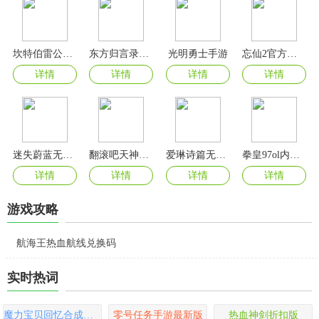
坎特伯雷公主与骑士唤醒冠军之剑的奇幻冒险官方版
东方归言录最新版
光明勇士手游
忘仙2官方最新版本
详情
详情
详情
详情
迷失蔚蓝无限资源版
翻滚吧天神官方版
爱琳诗篇无限内购版
拳皇97ol内置修改器版
详情
详情
详情
详情
游戏攻略
航海王热血航线兑换码
实时热词
魔力宝贝回忆合成版官方版
零号任务手游最新版
热血神剑折扣版