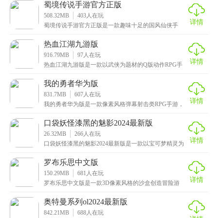
活，
蜀境传说手游官方正版
508.32MB
403
人在玩
详情
蜀境传说手游官方正版是一款趣味十足的国风仙侠手
游，在游戏中，玩家不仅可以御剑飞行，修行法术，还
能够收
热血江湖九游版
916.79MB
97
人在玩
详情
热血江湖九游版是一款以武侠为题材的Q版动作RPG手
游，采用最先进的3D物理引擎技术打造而成，场景与画
我的勇者华为版
831.7MB
607
人在玩
详情
我的勇者华为版是一款像素风格弹幕射击类RPG手游，
场景和画面既复古又可爱，给玩家带来全新的视觉体
验。
口袋妖怪漆黑的魅影2024最新版
26.32MB
266
人在玩
详情
口袋妖怪漆黑的魅影2024最新版是一款以宝可梦精灵为
题材的宠物养成冒险手游，该版本是口袋妖怪系列的第
罗布乐思中文版
150.29MB
681
人在玩
详情
罗布乐思中文版是一款3D像素风格的沙盒创造冒险游
戏，给予玩家自由定制世界的能力，你可以选择不同的
主题
奥特曼系列ol2024最新版
842.21MB
688
人在玩