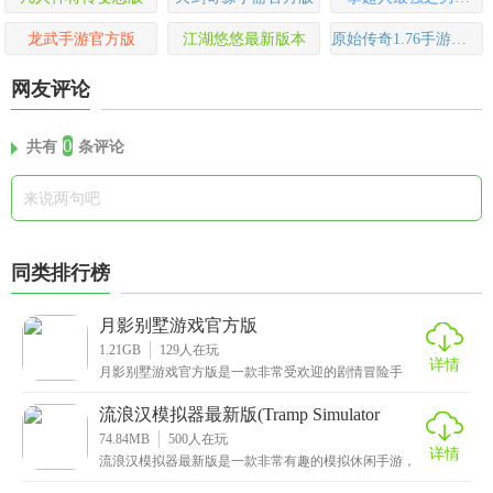
龙武手游官方版
江湖悠悠最新版本
原始传奇1.76手游官方版
网友评论
0
共有
条评论
同类排行榜
月影别墅游戏官方版
1.21GB
129
人在玩
详情
月影别墅游戏官方版是一款非常受欢迎的剧情冒险手
游，这款游戏采用了二次元风格打造而成，所有的人物
立绘都
流浪汉模拟器最新版(Tramp Simulator
Homeless Games)
74.84MB
500
人在玩
详情
流浪汉模拟器最新版是一款非常有趣的模拟休闲手游，
在这里无论你是什么身份，都将以流浪汉的形象进行生