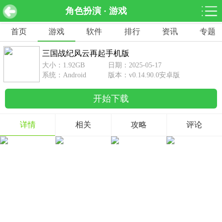
角色扮演 · 游戏
三国战纪风云再起手机版 v0.14.90.0安卓版
下载
首页
游戏
软件
排行
资讯
专题
网游分类
软件分类
三国战纪风云再起手机版
休闲益智
赛车竞速
棋牌桌游
大小：1.92GB
日期：2025-05-17
462款游戏
122款游戏
43款游戏
系统：Android
版本：v0.14.90.0安卓版
开始下载
角色扮演
动作射击
体育竞技
1642款游戏
351款游戏
69款游戏
详情
相关
攻略
评论
经营养成
策略塔防
冒险解谜
257款游戏
596款游戏
177款游戏
音乐游戏
手游辅助
53款游戏
109款游戏