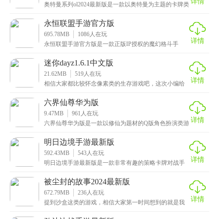
详情
奥特曼系列ol2024最新版是一款以奥特曼为主题的卡牌类
策略战斗手游，致力于还原经典的奥特曼玩法，玩
永恒联盟手游官方版
695.78MB
1086
人在玩
详情
永恒联盟手游官方版是一款正版IP授权的魔幻格斗手
游，有着3D魔幻风的场景和人物形象以及炫酷流畅的技
能
迷你dayz1.6.1中文版
21.62MB
519
人在玩
详情
相信大家都比较怀念像素类的生存游戏吧，这次小编给
大家带来了，迷你dayz1.6.1中文版，一款经典的
六界仙尊华为版
9.47MB
961
人在玩
详情
六界仙尊华为版是一款以修仙为题材的Q版角色扮演类游
戏，同时也是一款恋爱战斗手游，拥有超多精美角色，
用
明日边境手游最新版
592.43MB
543
人在玩
详情
明日边境手游最新版是一款非常有趣的策略卡牌对战手
游，一看到游戏名称的小伙伴可能会误以为是末世生存
类的
被尘封的故事2024最新版
672.79MB
236
人在玩
详情
提到沙盒这类的游戏，相信大家第一时间想到的就是我
的世界、迷你这类的，其实它们的玩法还是有所欠缺，
这次