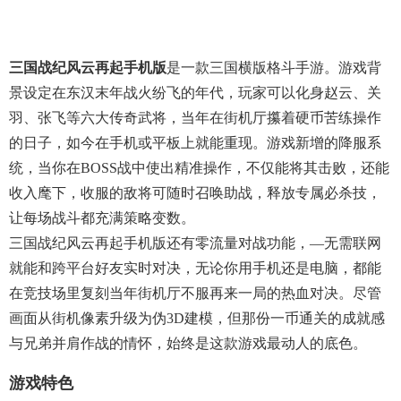
三国战纪风云再起手机版
是一款三国横版格斗手游。游戏背
景设定在东汉末年战火纷飞的年代，玩家可以化身赵云、关
羽、张飞等六大传奇武将，当年在街机厅攥着硬币苦练操作
的日子，如今在手机或平板上就能重现。游戏新增的降服系
统，当你在BOSS战中使出精准操作，不仅能将其击败，还能
收入麾下，收服的敌将可随时召唤助战，释放专属必杀技，
让每场战斗都充满策略变数。
三国战纪风云再起手机版还有零流量对战功能，—无需联网
就能和跨平台好友实时对决，无论你用手机还是电脑，都能
在竞技场里复刻当年街机厅不服再来一局的热血对决。尽管
画面从街机像素升级为伪3D建模，但那份一币通关的成就感
与兄弟并肩作战的情怀，始终是这款游戏最动人的底色。
游戏特色