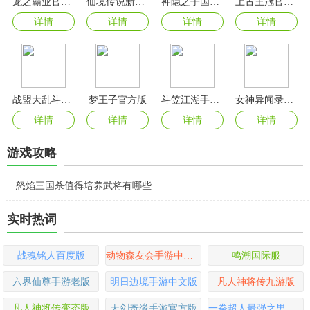
龙之霸业官方版
仙境传说新启航2025最新版
神隐之子国际服
上古王冠官方版
详情
详情
详情
详情
战盟大乱斗手游
梦王子官方版
斗笠江湖手游官方版
女神异闻录夜幕魅影官方正版
详情
详情
详情
详情
游戏攻略
怒焰三国杀值得培养武将有哪些
实时热词
战魂铭人百度版
动物森友会手游中文版
鸣潮国际服
六界仙尊手游老版
明日边境手游中文版
凡人神将传九游版
凡人神将传变态版
天剑奇缘手游官方版
一拳超人最强之男九游版