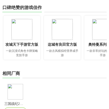
口碑绝赞的游戏佳作
攻城天下手游官方版
这城有良田官方版
奥特曼系列o
一款沉浸式角色卡牌策略
一款古风模拟经营养成手
一款非常好玩的
竞技手游
游
手游
相同厂商
三国战纪2九游版