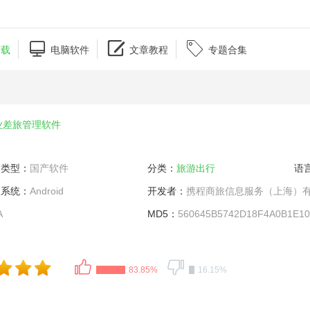



下载
电脑软件
文章教程
专题合集
业差旅管理软件
类型：
国产软件
分类：
旅游出行
语
系统：
Android
开发者：
携程商旅信息服务（上海）
A
MD5：
560645B5742D18F4A0B1E1
83.85%
16.15%