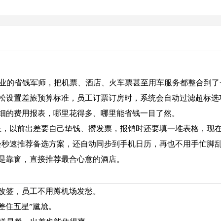
企业的省钱军师，把机票、酒店、火车票甚至用车服务都整合到了
松设置差旅预算标准，员工订票订房时，系统会自动过滤超标选
细的费用报表，哪里花得多、哪里能省钱一目了然。
救星，以前出差要自己垫钱、攒发票，报销时还要填一堆表格，现
p会秒速推荐备选方案，还自动同步到手机日历，再也不用手忙脚
是靠窗，直接推荐最合心意的酒店。
忙改签，员工不用蹲机场发愁。
差住五星”尴尬。