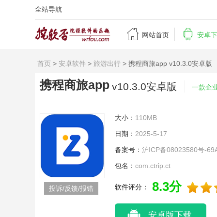
全站导航


网站首页
安卓
首页
>
安卓软件
>
旅游出行
> 携程商旅app v10.3.0安卓版
携程商旅app
v10.3.0安卓版
一款企
大小：
110MB
日期：
2025-5-17
备案号：
沪ICP备08023580号-69
包名：
com.ctrip.ct
8.3分
软件评分：
投诉/反馈/报错
安卓版下载