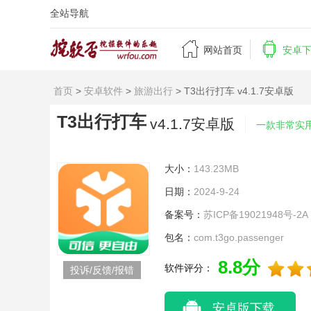
全站导航


网站首页
安卓
首页
>
安卓软件
>
旅游出行
> T3出行打车 v4.1.7安卓版
T3出行打车
v4.1.7安卓版
一款非常实
大小：
143.23MB
日期：
2024-9-24
备案号：
苏ICP备19021948号-2A
包名：
com.t3go.passenger
8.8分
软件评分：
投诉/反馈/报错
安卓版下载