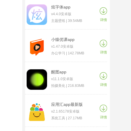
炫字体app
v4.4.0安卓版
详情
主题壁纸 | 39.54MB
小猿优课app
v1.47.0安卓版
详情
办公学习 | 142.78MB
醒图app
v11.1.0安卓版
详情
拍摄美化 | 216.83MB
应用汇app最新版
v2.1.65178安卓版
详情
系统工具 | 27.17MB