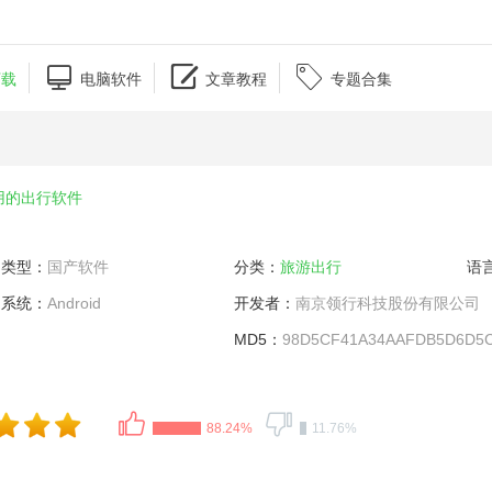



下载
电脑软件
文章教程
专题合集
用的出行软件
类型：
国产软件
分类：
旅游出行
语
系统：
Android
开发者：
南京领行科技股份有限公司
MD5：
98D5CF41A34AAFDB5D6D5C
88.24%
11.76%