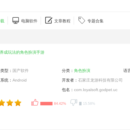



下载
电脑软件
文章教程
专题合集
养成玩法的角色扮演手游
类型：
国产软件
分类：
角色扮演
语
系统：
Android
开发者：
石家庄龙游科技有限公司
包名：
com.loyalsoft.godpet.uc
84.42%
15.58%