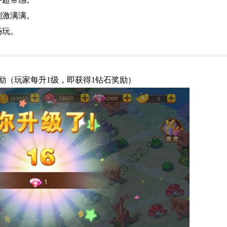
刺激满满。
畅玩。
励（玩家每升1级，即获得1钻石奖励）