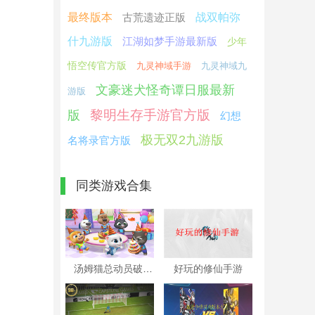
最终版本
古荒遗迹正版
战双帕弥
什九游版
江湖如梦手游最新版
少年
悟空传官方版
九灵神域手游
九灵神域九
文豪迷犬怪奇谭日服最新
游版
黎明生存手游官方版
版
幻想
极无双2九游版
名将录官方版
同类游戏合集
汤姆猫总动员破解版本大全
好玩的修仙手游