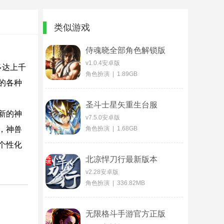
类似游戏
侍魂晓全部角色解锁版
v1.0.4安卓版
多达上千
角色扮演 | 1.89GB
的各种
圣斗士星矢重生台服
新的神
v7.5.0安卓版
，神兽
角色扮演 | 1.68GB
个性化
北凉悍刀行最新版本
v2.28安卓版
角色扮演 | 336.82MB
无限格斗手游官方正版