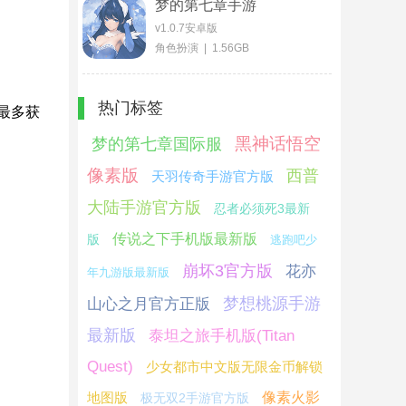
梦的第七章手游
v1.0.7安卓版
角色扮演 | 1.56GB
热门标签
最多获
黑神话悟空
梦的第七章国际服
像素版
西普
天羽传奇手游官方版
大陆手游官方版
忍者必须死3最新
传说之下手机版最新版
版
逃跑吧少
崩坏3官方版
花亦
年九游版最新版
梦想桃源手游
山心之月官方正版
最新版
泰坦之旅手机版(Titan
Quest)
少女都市中文版无限金币解锁
地图版
像素火影
极无双2手游官方版