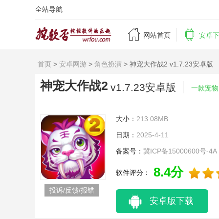
全站导航


网站首页
安卓
首页
>
安卓网游
>
角色扮演
> 神宠大作战2 v1.7.23安卓版
神宠大作战2
v1.7.23安卓版
一款宠物
大小：
213.08MB
日期：
2025-4-11
备案号：
冀ICP备15000600号-4A
8.4分
软件评分：
投诉/反馈/报错
安卓版下载