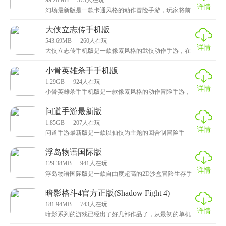
99.28MB
373
人在玩
详情
幻场最新版是一款卡通风格的动作冒险手游，玩家将前
往异世界之中进行冒险，你可以邀请自己的好友一同组
队，
大侠立志传手机版
543.69MB
260
人在玩
详情
大侠立志传手机版是一款像素风格的武侠动作手游，在
游戏中玩家将化身为一位初出江湖的侠客，虽说要从最
底层
小骨英雄杀手手机版
1.29GB
924
人在玩
详情
小骨英雄杀手手机版是一款像素风格的动作冒险手游，
由同名端游为基础移植而成，这款游戏的背景以异世界
为题
问道手游最新版
1.85GB
207
人在玩
详情
问道手游最新版是一款以仙侠为主题的回合制冒险手
游，集道教五行，超萌坐骑，神兽奇宠，三界养成等多
种玩法
浮岛物语国际版
129.38MB
941
人在玩
详情
浮岛物语国际版是一款自由度超高的2D沙盒冒险生存手
游，采用了像素风的设计风格，画风复古清新，色彩丰
富
暗影格斗4官方正版(Shadow Fight 4)
181.94MB
743
人在玩
详情
暗影系列的游戏已经出了好几部作品了，从最初的单机
对抗，到现在的竞技对抗，其实跨度也是非常大的，这