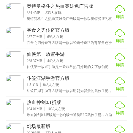
奥特曼格斗之热血英雄免广告版
384.4MB
833
人在玩
详情
奥特曼格斗之热血英雄免广告版是一款以奥特曼IP为核
心的动作格斗手游，还原了奥特曼系列中的经典角色，
包
吞食之刃传奇官方版
237.79MB
693
人在玩
详情
吞食之刃传奇官方版是一款以经典传奇IP为背景角色扮
演手游，还原传奇经典的玩法与热血情怀，采用复古的
画
仙侠第一放置手游
268.37MB
449
人在玩
详情
仙侠第一放置手游是一款非常热门好玩的文字修仙游
戏。游戏中资源是提升修为的关键，玩家可以通过多种
方式获
斗笠江湖手游官方版
1.51GB
846
人在玩
详情
斗笠江湖手游官方版是一款以明朝为背景的武侠手游，
带你走进一个令人向往的武侠世界。你将扮演一名身怀
绝技
热血神剑0.1折版
194.01MB
1032
人在玩
详情
热血神剑0.1折版是一款Q版卡通类RPG武侠手游，在游
戏中玩家将扮演侠客的身份闯荡江湖，这里面提供了
幻场最新版