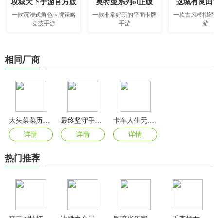
攻城天下手游官方版
奥特曼系列ol正版
这城有良田
一款沉浸式角色卡牌策略
一款非常好玩的平面卡牌
一款古风模拟经
竞技手游
手游
游
相同厂商
大头菜菜历险记完整版
最终坚守手机版
卡车人生无限钞票版最新版
详情
详情
详情
热门推荐