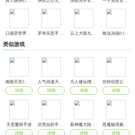
真三国快打官方正版
决胜之心无限钻石版
黑暗光年官方正版
一千克拉女王官方正版
口袋异世界0.1折
罗布乐思手游最新版
云上大陆九游版
敢达决战0.1折版
类似游戏
闹闹天宫2九游版
人气动漫大乱斗手游
凡人修仙增强现实版手游最新版
坎特伯雷公主与骑士唤醒冠军之剑的奇幻冒险官方版
详情
详情
详情
详情
天堂魔狱手游
洪荒仙韵手游官方版
新神魔大陆手游
恶魔秘境最新版
详情
详情
详情
详情