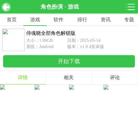
角色扮演 · 游戏
侍魂晓全部角色解锁版 v1.0.4安卓版
下载
首页
游戏
软件
排行
资讯
专题
网游分类
软件分类
侍魂晓全部角色解锁版
休闲益智
赛车竞速
棋牌桌游
大小：1.89GB
日期：2025-05-14
462款游戏
122款游戏
43款游戏
系统：Android
版本：v1.0.4安卓版
开始下载
角色扮演
动作射击
体育竞技
1642款游戏
351款游戏
69款游戏
详情
相关
评论
经营养成
策略塔防
冒险解谜
257款游戏
596款游戏
177款游戏
音乐游戏
手游辅助
53款游戏
109款游戏