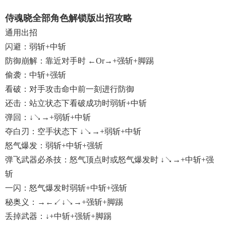
侍魂晓全部角色解锁版出招攻略
通用出招
闪避：弱斩+中斩
防御崩解：靠近对手时 ←or→+强斩+脚踢
偷袭：中斩+强斩
看破：对手攻击命中前一刻进行防御
还击：站立状态下看破成功时弱斩+中斩
弹回：↓↘→+弱斩+中斩
夺白刃：空手状态下 ↓↘→+弱斩+中斩
怒气爆发：弱斩+中斩+强斩
弹飞武器必杀技：怒气顶点时或怒气爆发时 ↓↘→+中斩+强
斩
一闪：怒气爆发时弱斩+中斩+强斩
秘奥义：→←↙↓↘→+强斩+脚踢
丢掉武器：↓+中斩+强斩+脚踢