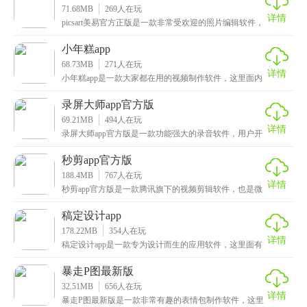
71.68MB
269
人在玩
详情
picsart美易官方正版是一款非常受欢迎的照片编辑软件，
用户只需导入图片，就能进行图片的创作了，这
小年糕app
68.73MB
271
人在玩
详情
小年糕app是一款大家都在用的视频制作软件，这里面内
置了海量的模版可供大家自由选择，涵盖了风景、聚会
录屏大师app官方版
69.21MB
494
人在玩
详情
录屏大师app官方版是一款功能强大的录音软件，用户开
启录屏前，还能自由设置各种参数，清晰度、声音、录
秒剪app官方版
188.4MB
767
人在玩
详情
秒剪app官方版是一款腾讯旗下的视频剪辑软件，也是微
信官方推出的免费剪辑工具，用户只需从相册中导入素
稿定设计app
178.22MB
354
人在玩
详情
稿定设计app是一款专为设计而生的应用软件，这里面有
着海量的模版素材，用户可以根据需求自由选择，支持
暴走P图最新版
32.51MB
656
人在玩
详情
暴走P图最新版是一款非常有趣的表情包制作软件，这里