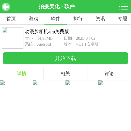
拍摄美化 · 软件
动漫脸相机app免费版 v1.1.1安卓版
下载
首页
游戏
软件
排行
资讯
专题
网游分类
软件分类
动漫脸相机app免费版
休闲益智
赛车竞速
棋牌桌游
大小：14.95MB
日期：2025-04-02
462款游戏
122款游戏
43款游戏
系统：Android
版本：v1.1.1安卓版
开始下载
角色扮演
动作射击
体育竞技
1642款游戏
351款游戏
69款游戏
详情
相关
评论
经营养成
策略塔防
冒险解谜
257款游戏
596款游戏
177款游戏
音乐游戏
手游辅助
53款游戏
109款游戏