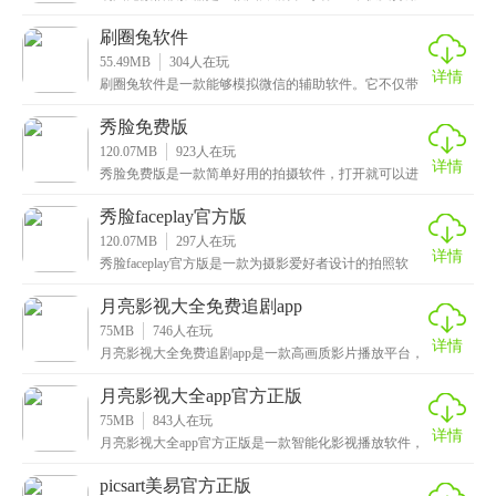
户发布、管理各种类型的帖子，如文字、图片和视频
等，还
刷圈兔软件
55.49MB
304
人在玩
详情
刷圈兔软件是一款能够模拟微信的辅助软件。它不仅带
来了许多搞笑有趣的界面，还能让用户轻松生成对话、
红包
秀脸免费版
120.07MB
923
人在玩
详情
秀脸免费版是一款简单好用的拍摄软件，打开就可以进
入到摄影界面，在拍摄之前可以选择你喜欢的滤镜以及
各项
秀脸faceplay官方版
120.07MB
297
人在玩
详情
秀脸faceplay官方版是一款为摄影爱好者设计的拍照软
件，无论你是想要拍摄自然风光、人像写真、日常
月亮影视大全免费追剧app
75MB
746
人在玩
详情
月亮影视大全免费追剧app是一款高画质影片播放平台，
既有着免费影视资源还提供极高视频画质可感受，为了
月亮影视大全app官方正版
75MB
843
人在玩
详情
月亮影视大全app官方正版是一款智能化影视播放软件，
拥有简单易懂的操作设计以及内容丰富的作品资源，包
picsart美易官方正版