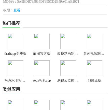
MD5码：5A9EDB793835DF395CD2B59A01AE2971
权限：
查看
热门推荐
draftapp免费版
醒图官方版
趣映动画制作免费版
音画视频制作app免费版
马克水印相机免费版
soda相机app
易视云监控摄像头手机版
剪影正版
类似应用