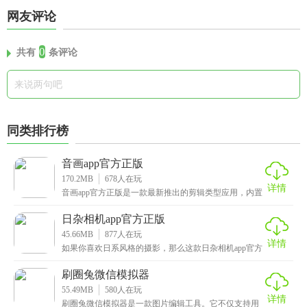
网友评论
0
共有
条评论
同类排行榜
音画app官方正版
170.2MB
678
人在玩
详情
音画app官方正版是一款最新推出的剪辑类型应用，内置
丰富的音频处理功能，如多轨混音、音效添加、音频降
日杂相机app官方正版
45.66MB
877
人在玩
详情
如果你喜欢日系风格的摄影，那么这款日杂相机app官方
正版绝对是你不可错过的工具，凭借独特的滤镜和编辑
刷圈兔微信模拟器
55.49MB
580
人在玩
详情
刷圈兔微信模拟器是一款图片编辑工具。它不仅支持用