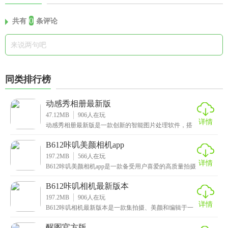
0
共有
条评论
同类排行榜
动感秀相册最新版
47.12MB
906
人在玩
详情
动感秀相册最新版是一款创新的智能图片处理软件，搭
载智能识别算法，可自动优化人像肤色、增强风景细
节，并
B612咔叽美颜相机app
197.2MB
566
人在玩
详情
B612咔叽美颜相机app是一款备受用户喜爱的高质量拍摄
软件，专为摄影爱好者和自拍达人设计。凭借其强
B612咔叽相机最新版本
197.2MB
906
人在玩
详情
B612咔叽相机最新版本是一款集拍摄、美颜和编辑于一
体的多功能摄影软件，凭借其出色的性能和丰富的功能
醒图官方版