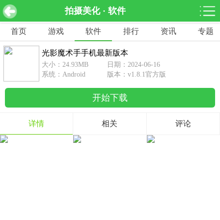
拍摄美化 · 软件
光影魔术手手机最新版本 v1.8.1官方版
下载
首页
游戏
软件
排行
资讯
专题
网游分类
软件分类
光影魔术手手机最新版本
休闲益智
赛车竞速
棋牌桌游
大小：24.93MB
日期：2024-06-16
462款游戏
122款游戏
43款游戏
系统：Android
版本：v1.8.1官方版
开始下载
角色扮演
动作射击
体育竞技
1642款游戏
351款游戏
69款游戏
详情
相关
评论
经营养成
策略塔防
冒险解谜
257款游戏
596款游戏
177款游戏
音乐游戏
手游辅助
53款游戏
109款游戏