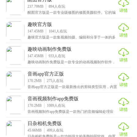
237.79MB
894
人在玩
详情
醒图官方版是一款专业级修图的修图美颜软件。它的编
辑功能很帮，不管你是想做点简单的裁剪、旋转、翻
转，让
趣映官方版
147.45MB
1041
人在玩
详情
趣映官方版是一款集视频拍摄、编辑和分享于一体的多
功能软件，旨在为用户提供一站式的短视频创作体验。
拥有
趣映动画制作免费版
147.45MB
933
人在玩
详情
趣映动画制作免费版是一款专业的动画视频制作软件，
为用户提供简单易用的视频编辑工具和丰富的创意素
材。无
音画app官方正版
170.2MB
275
人在玩
详情
音画app官方正版是一款最新推出的剪辑类型应用，内置
丰富的音频处理功能，如多轨混音、音效添加、音频降
音画视频制作app免费版
170.2MB
1089
人在玩
详情
音画视频制作app免费版是一款热门的音频编辑处理应
用，内置专业音效库、海量视频模板及景点素材，用户
可
日杂相机免费版
45.66MB
499
人在玩
详情
日杂相机免费版是一款功能强大的美颜拍照软件，内置