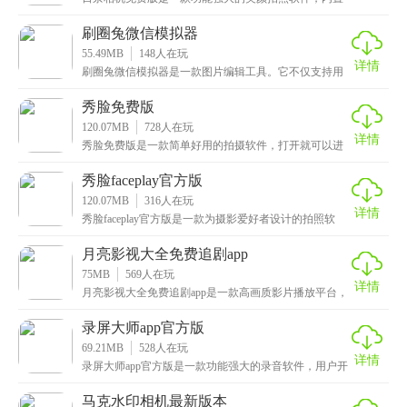
多种滤镜和特效，能够为照片增添独特的文艺气息。无
论是
刷圈兔微信模拟器
55.49MB
148
人在玩
详情
刷圈兔微信模拟器是一款图片编辑工具。它不仅支持用
户发布、管理各种类型的帖子，如文字、图片和视频
等，还
秀脸免费版
120.07MB
728
人在玩
详情
秀脸免费版是一款简单好用的拍摄软件，打开就可以进
入到摄影界面，在拍摄之前可以选择你喜欢的滤镜以及
各项
秀脸faceplay官方版
120.07MB
316
人在玩
详情
秀脸faceplay官方版是一款为摄影爱好者设计的拍照软
件，无论你是想要拍摄自然风光、人像写真、日常
月亮影视大全免费追剧app
75MB
569
人在玩
详情
月亮影视大全免费追剧app是一款高画质影片播放平台，
既有着免费影视资源还提供极高视频画质可感受，为了
录屏大师app官方版
69.21MB
528
人在玩
详情
录屏大师app官方版是一款功能强大的录音软件，用户开
启录屏前，还能自由设置各种参数，清晰度、声音、录
马克水印相机最新版本