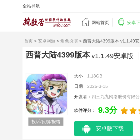
全站导航


网站首页
安卓
首页
>
安卓网游
>
角色扮演
> 西普大陆4399版本 v1.1.49
西普大陆4399版本
v1.1.49安卓版
大小：
1.18GB
日期：
2025-3-15
开发者：
四三九九网络股份有限公
9.3分
软件评分：
投诉/反馈/报错
安卓版下载