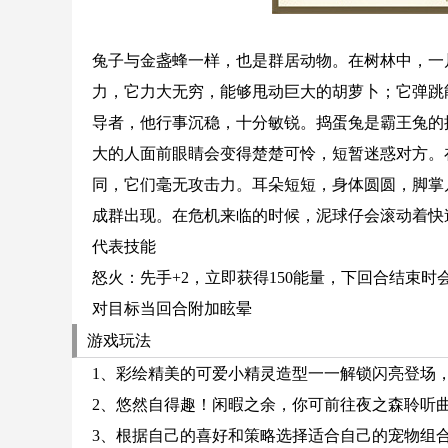
兔子与金盏蜂一样，也是群居动物。在树林中，一
力，它力大无穷，能够甩动巨大的胡萝卜；它弹跳
导者，他行事沉稳，十分敏锐。捣蛋兔是霸王兔的
大的人面前眼睛会变得楚楚可怜，短暂迷惑对方。
同，它们毫无攻击力。耳朵短短，身体圆圆，脚掌
成群出现。在危机来临的时候，泥球仔会滚动着快
代表技能
怒火：先手+2，立即获得150能量，下回合结束时
对目标当回合附加眩晕
游戏玩法
1、彩绘精美的可爱小精灵造型一一解锁闪亮登场
2、悠然自得趣！闲暇之余，你可前往夜之森聆听
3、根据自己的喜好和策略选择适合自己的宠物组