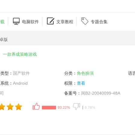



下载
电脑软件
文章教程
专题合集
安卓版
一款养成策略游戏
类型：
国产软件
分类：
角色扮演
语
系统：
Android
权限：
查看
司
备案号：
闽B2-20040099-48A
93.22%
6.78%