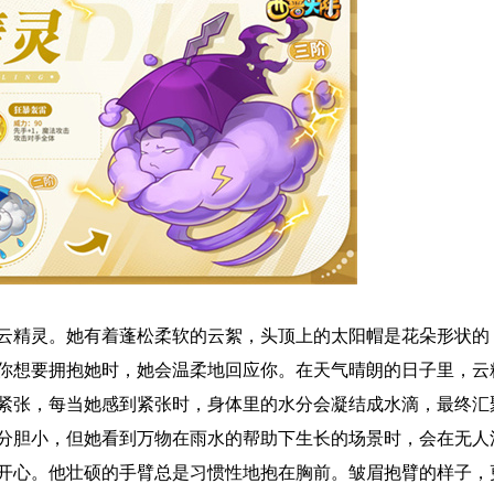
云精灵。她有着蓬松柔软的云絮，头顶上的太阳帽是花朵形状的
你想要拥抱她时，她会温柔地回应你。在天气晴朗的日子里，云
紧张，每当她感到紧张时，身体里的水分会凝结成水滴，最终汇
分胆小，但她看到万物在雨水的帮助下生长的场景时，会在无人
开心。他壮硕的手臂总是习惯性地抱在胸前。皱眉抱臂的样子，