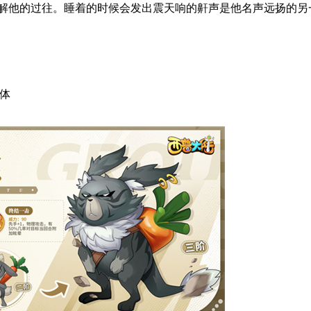
解他的过往。睡着的时候会发出震天响的鼾声是他名声远扬的另
全体