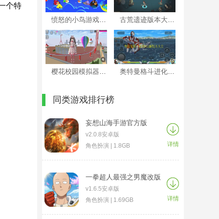
一个特
愤怒的小鸟游戏所有版本大全
古荒遗迹版本大全
樱花校园模拟器版本大全
奥特曼格斗进化0破解版本大全
同类游戏排行榜
妄想山海手游官方版
v2.0.8安卓版
详情
角色扮演 | 1.8GB
一拳超人最强之男魔改版
v1.6.5安卓版
详情
角色扮演 | 1.69GB