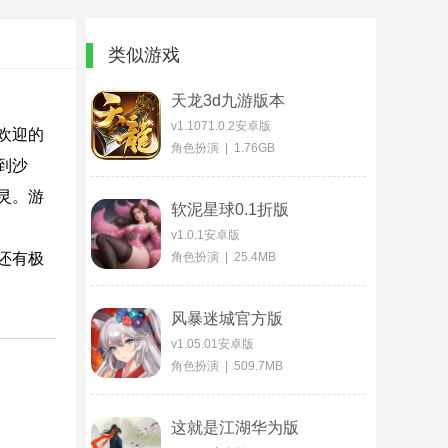
类似游戏
天龙3d九游版本
v1.1071.0.2安卓版
欢迎的
角色扮演 | 1.76GB
到沙
灵。游
软泥星球0.1折版
v1.0.1安卓版
还有极
角色扮演 | 25.4MB
风暴迷城官方版
v1.05.01安卓版
角色扮演 | 509.7MB
这就是江湖华为版