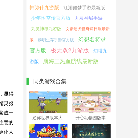
帕弥什九游版
江湖如梦手游最新版
少年悟空传官方版
九灵神域手游
九灵神域九游版
文豪迷犬怪奇谭日服最新
幻想名将录
版
黎明生存手游官方版
极无双2九游版
官方版
幻塔九
航海王热血航线最新版
游版
同类游戏合集
，显得
精灵努
聚成一
迷你世界版本大全
开心动物园版本大全
注意的
更让人