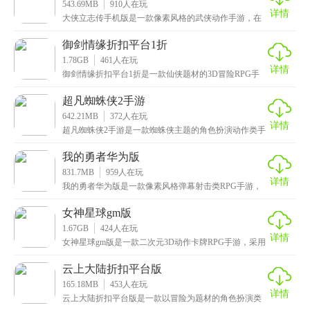
543.69MB
910
人在玩
详情
大侠立志传手机版是一款像素风格的武侠动作手游，在
游戏中玩家将化身为一位初出江湖的侠客，虽说要从最
底层
御剑情缘折扣平台1折
1.78GB
461
人在玩
详情
御剑情缘折扣平台1折是一款仙侠题材的3D冒险RPG手
游，玩家将化身一名修仙者，从一个凡人开启自己的修
超凡蜘蛛侠2手游
642.21MB
372
人在玩
详情
超凡蜘蛛侠2手游是一款蜘蛛侠主题的角色扮演动作类手
游，以十分热门的漫威电影为基础，为玩家带来了一个
扣
我的勇者华为版
831.7MB
959
人在玩
详情
我的勇者华为版是一款像素风格弹幕射击类RPG手游，
场景和画面既复古又可爱，给玩家带来全新的视觉体
验。
女神星球gm版
1.67GB
424
人在玩
详情
女神星球gm版是一款二次元3D动作卡牌RPG手游，采用
Q版动漫的设计风格，精美打造了初音、妖妄等近百
云上大陆折扣平台版
165.18MB
453
人在玩
详情
云上大陆折扣平台版是一款以冒险为题材的角色扮演类
放置手游，采用先进的3D物理引擎技术打造而成，拥有