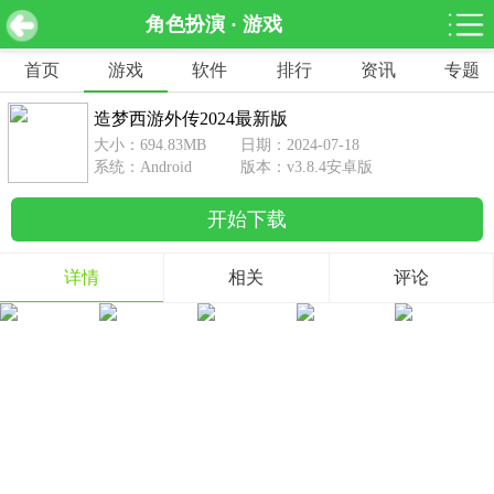
角色扮演 · 游戏
造梦西游外传2024最新版 v3.8.4安卓版
下载
首页
游戏
软件
排行
资讯
专题
网游分类
软件分类
造梦西游外传2024最新版
休闲益智
赛车竞速
棋牌桌游
大小：694.83MB
日期：2024-07-18
462款游戏
122款游戏
43款游戏
系统：Android
版本：v3.8.4安卓版
开始下载
角色扮演
动作射击
体育竞技
1642款游戏
351款游戏
69款游戏
详情
相关
评论
经营养成
策略塔防
冒险解谜
257款游戏
596款游戏
177款游戏
音乐游戏
手游辅助
53款游戏
109款游戏