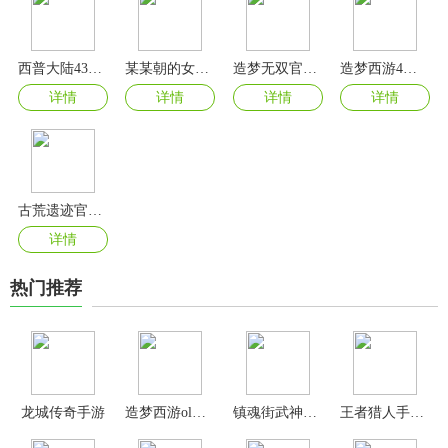
西普大陆4399版本
某某朝的女子乐坊手游
造梦无双官方正版
造梦西游4手机版
详情
详情
详情
详情
古荒遗迹官方版
详情
热门推荐
龙城传奇手游
造梦西游ol变态版
镇魂街武神觉醒手游官方版
王者猎人手游官方版