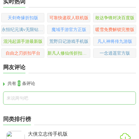
实时热词
天剑奇缘折扣版
可靠快递双人联机版
敢达争锋对决百度版
永恒纪元满v无限钻石版
魔域手游官方正版
暖雪免费解锁完整版
混沌起源手游最新版
荒野日记游戏手机版
凡人神将传九游版
自由之刃折扣平台
新凡人修仙传折扣平台
一念逍遥官方版
网友评论
0
共有
条评论
同类排行榜
大侠立志传手机版