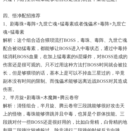
四、悟净配招推荐
1、剧毒珠+毒阵+九世亡魂+猛毒素或者傀儡术+毒阵+九世亡
魂+猛毒素
解析：这个组合适合猥琐流打BOSS，毒珠、毒阵、九世亡魂
配合被动猛毒素，都能够让BOSS进入中毒状态，通过中毒持
续消耗BOSS血量，在加上猛毒素的6层爆炸，对BOSS造成的
伤害还是很可观的。只不过用这种方法打BOSS时间就会被拉
长，但是够猥琐的话，基本上是可以不掉血三星过的，毕竟
副本没有时间的限制。而傀儡术能够远离近战BOSS对其造成
伤害。
2、半月旋+剧毒珠+木魔舞+腾云卷帘
解析：清怪组合，半月旋、腾云卷帘三段跳能够很好攻击天
上的怪物，毒珠能够弹跳并且中毒，也算是个群体技能。三
段跳对付一些BOSS还是很好用的，比如白骨精，白骨精的地
刺用二段跳比较难躲过，除非进行二段跳的时候反方向跳，