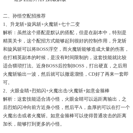
二、孙悟空配招推荐
1、升龙斩+旋风斩+火魔斩+七十二变
解析：虽然这个搭配是默认的搭配，但是在副本中，特别是
精英关卡，这个配招方式能够起到很好的控制作用，升龙斩
和旋风斩可以将BOSS浮空，而火魔斩能够造成大量的伤害，
在打精英副本的时候，是没有时间限制的，这套技能就比较
适合猥琐打法。近身BOSS后控制BOSS，打出硬直，之后用
火魔斩输出一波，然后就可以撤退溜怪，CD好了再来一套即
可。
2、火眼金睛+烈焰闪+火魔出击/火魔斩+如意金箍棒
解析：这套技能适合清小怪，火眼金睛可以远距离输出，之
后烈焰闪冲向前方近身小怪，然后平A，血厚的可以在打一个
火魔出击或者火魔斩。如意金箍棒可以使得普通攻击的距离
加长，能够打到更多的小怪。