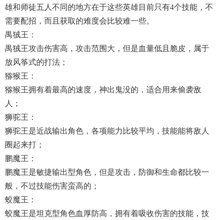
雄和师徒五人不同的地方在于这些英雄目前只有4个技能，不
需要配招，而且获取的难度会比较难一些。
禺狨王：
禺狨王攻击伤害高，攻击范围大，但是血量低且脆皮，属于
放风筝式的打法；
猕猴王：
猕猴王拥有着最高的速度，神出鬼没的，适合用来偷袭敌
人；
狮驼王：
狮驼王是近战输出角色，各项能力比较平均，技能能将敌人
圈起来打；
鹏魔王：
鹏魔王是敏捷输出型角色，但是攻击，防御和生命都比较一
般，不过技能伤害蛮高的；
蛟魔王：
蛟魔王是坦克型角色血厚防高，拥有着吸收伤害的技能，技