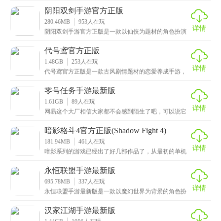
精
阴阳双剑手游官方正版
280.46MB
953
人在玩
详情
阴阳双剑手游官方正版是一款以仙侠为题材的角色扮演
类手游，玩家将化身一名神秘的江湖剑客，将跟随着精
彩幽
代号鸢官方正版
1.48GB
253
人在玩
详情
代号鸢官方正版是一款古风剧情题材的恋爱养成手游，
背景设定在东汉末年时期，社稷动荡，玩家将化身一名
绝色
零号任务手游最新版
1.61GB
89
人在玩
详情
网易这个大厂相信大家都不会感到陌生了吧，可以说它
出的游戏都是非常不错的，这次小编给大家带来的是零
号任
暗影格斗4官方正版(Shadow Fight 4)
181.94MB
461
人在玩
详情
暗影系列的游戏已经出了好几部作品了，从最初的单机
对抗，到现在的竞技对抗，其实跨度也是非常大的，这
次小
永恒联盟手游最新版
695.78MB
337
人在玩
详情
永恒联盟手游最新版是一款以魔幻世界为背景的角色扮
演类手游，魔幻的画风新颖又独特，搭配上无与伦比的
场景
汉家江湖手游最新版