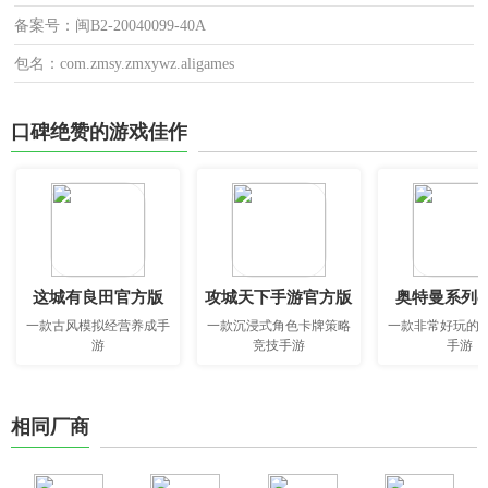
备案号：闽B2-20040099-40A
包名：com.zmsy.zmxywz.aligames
口碑绝赞的游戏佳作
这城有良田官方版
攻城天下手游官方版
奥特曼系列o
一款古风模拟经营养成手
一款沉浸式角色卡牌策略
一款非常好玩的
游
竞技手游
手游
相同厂商