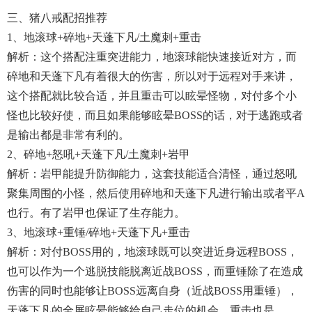
三、猪八戒配招推荐
1、地滚球+碎地+天蓬下凡/土魔刺+重击
解析：这个搭配注重突进能力，地滚球能快速接近对方，而
碎地和天蓬下凡有着很大的伤害，所以对于远程对手来讲，
这个搭配就比较合适，并且重击可以眩晕怪物，对付多个小
怪也比较好使，而且如果能够眩晕BOSS的话，对于逃跑或者
是输出都是非常有利的。
2、碎地+怒吼+天蓬下凡/土魔刺+岩甲
解析：岩甲能提升防御能力，这套技能适合清怪，通过怒吼
聚集周围的小怪，然后使用碎地和天蓬下凡进行输出或者平A
也行。有了岩甲也保证了生存能力。
3、地滚球+重锤/碎地+天蓬下凡+重击
解析：对付BOSS用的，地滚球既可以突进近身远程BOSS，
也可以作为一个逃脱技能脱离近战BOSS，而重锤除了在造成
伤害的同时也能够让BOSS远离自身（近战BOSS用重锤），
天蓬下凡的全屏眩晕能够给自己走位的机会，重击也是。