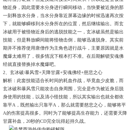
物近身，因此需要水分身进行瞬间移动，当快要被近身的那
一刻释放水分身，当水分身靠近屏幕边缘的时候迅速再次按
下，就能够瞬移到水分身所在的位置，然后继续输出。而玄
冰破用于被怪物近身后的逃脱技能之一，玄冰破虽然是输出
技能，但是释放瞬间能将怪物击倒，能够迅速脱身。其实前
期并不推荐使用唐僧作为主角色进行战斗，主要原因就是水
魔爆太难用了，很多情况下根本打不准。在后期解锁安魂佛
经就直接替换掉水魔爆吧。
2、玄冰破/暴风雪+天降甘露+安魂佛经+慈悲之心
解析：此套技能适合长时间的耗血作战，毕竟血少皮脆，而
玄冰破和暴风雪只能攻击自身周围，完全是作为被近身后脱
身使用的技能，以及清小怪技能，所以其实输出也就全都依
靠平A，既然输出只靠平A，那么就需要慈悲之心，能够将平
A的伤害提高很多。同时为了能够提高生存能力，还需要天降
甘露补血，20秒的CD完全玩得起持久战。