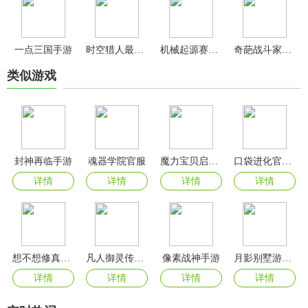
一点三国手游
时空猎人最新版本
机械起源赛博世界手游
奇葩战斗家国际服
类似游戏
封神再临手游
魂器学院官服
魔力宝贝启程手游官方版
口袋进化官方版
详情
详情
详情
详情
想不想修真官方版
凡人御灵传官方版
像素战神手游
月影别墅游戏官方版
详情
详情
详情
详情