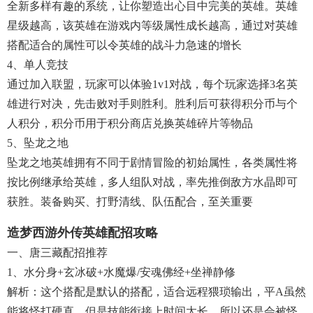
全新多样有趣的系统，让你塑造出心目中完美的英雄。英雄
星级越高，该英雄在游戏内等级属性成长越高，通过对英雄
搭配适合的属性可以令英雄的战斗力急速的增长
4、单人竞技
通过加入联盟，玩家可以体验1v1对战，每个玩家选择3名英
雄进行对决，先击败对手则胜利。胜利后可获得积分币与个
人积分，积分币用于积分商店兑换英雄碎片等物品
5、坠龙之地
坠龙之地英雄拥有不同于剧情冒险的初始属性，各类属性将
按比例继承给英雄，多人组队对战，率先推倒敌方水晶即可
获胜。装备购买、打野清线、队伍配合，至关重要
造梦西游外传英雄配招攻略
一、唐三藏配招推荐
1、水分身+玄冰破+水魔爆/安魂佛经+坐禅静修
解析：这个搭配是默认的搭配，适合远程猥琐输出，平A虽然
能将怪打硬直，但是技能衔接上时间太长，所以还是会被怪