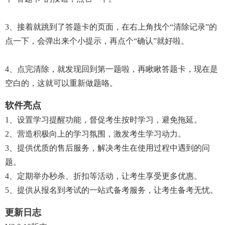
3、接着就跳到了答题卡的页面，在右上角找个“清除记录”的
点一下，会弹出来个小提示，再点个“确认”就好啦。
4、点完清除，就发现回到第一题啦，再瞅瞅答题卡，现在是
空白的，这就可以重新做题咯。
软件亮点
1、设置学习提醒功能，督促考生按时学习，避免拖延。
2、营造积极向上的学习氛围，激发考生学习动力。
3、提供优质的售后服务，解决考生在使用过程中遇到的问
题。
4、定期举办秒杀、折扣等活动，让考生享受更多优惠。
5、提供从报名到考试的一站式备考服务，让考生备考无忧。
更新日志