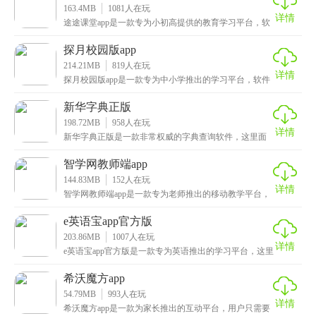
163.4MB
1081
人在玩
详情
途途课堂app是一款专为小初高提供的教育学习平台，软
件内涵盖了众多学习科目，语文、物理、化学、英语、
探月校园版app
214.21MB
819
人在玩
详情
探月校园版app是一款专为中小学推出的学习平台，软件
内为大家提供了众多编程知识，用户可以通过学习课程
新华字典正版
198.72MB
958
人在玩
详情
新华字典正版是一款非常权威的字典查询软件，这里面
为大家提供了查词典、趣味学、汉字学习等众多功能服
务，
智学网教师端app
144.83MB
152
人在玩
详情
智学网教师端app是一款专为老师推出的移动教学平台，
用户可以通过智学、手机号、畅言这三种账号进行登录
e英语宝app官方版
203.86MB
1007
人在玩
详情
e英语宝app官方版是一款专为英语推出的学习平台，这里
面提供了众多学习资源，以及各种功能版本，单词听
希沃魔方app
54.79MB
993
人在玩
详情
希沃魔方app是一款为家长推出的互动平台，用户只需要