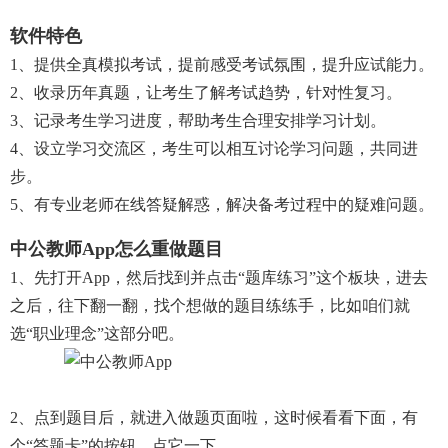
软件特色
1、提供全真模拟考试，提前感受考试氛围，提升应试能力。
2、收录历年真题，让考生了解考试趋势，针对性复习。
3、记录考生学习进度，帮助考生合理安排学习计划。
4、设立学习交流区，考生可以相互讨论学习问题，共同进
步。
5、有专业老师在线答疑解惑，解决备考过程中的疑难问题。
中公教师app怎么重做题目
1、先打开app，然后找到并点击“题库练习”这个板块，进去
之后，往下翻一翻，找个想做的题目练练手，比如咱们就
选“职业理念”这部分吧。
2、点到题目后，就进入做题页面啦，这时候看看下面，有
个“答题卡”的按钮，点它一下。