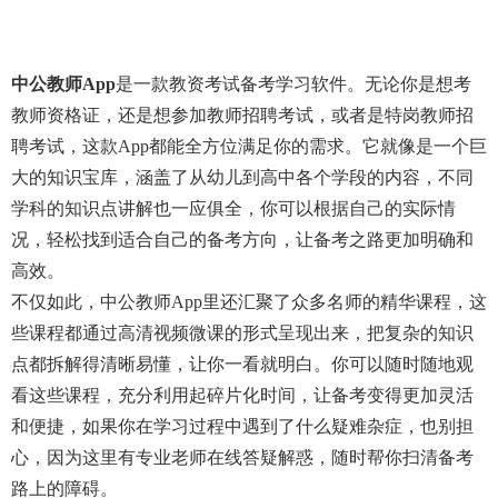
中公教师app
是一款教资考试备考学习软件。无论你是想考
教师资格证，还是想参加教师招聘考试，或者是特岗教师招
聘考试，这款app都能全方位满足你的需求。它就像是一个巨
大的知识宝库，涵盖了从幼儿到高中各个学段的内容，不同
学科的知识点讲解也一应俱全，你可以根据自己的实际情
况，轻松找到适合自己的备考方向，让备考之路更加明确和
高效。
不仅如此，中公教师app里还汇聚了众多名师的精华课程，这
些课程都通过高清视频微课的形式呈现出来，把复杂的知识
点都拆解得清晰易懂，让你一看就明白。你可以随时随地观
看这些课程，充分利用起碎片化时间，让备考变得更加灵活
和便捷，如果你在学习过程中遇到了什么疑难杂症，也别担
心，因为这里有专业老师在线答疑解惑，随时帮你扫清备考
路上的障碍。