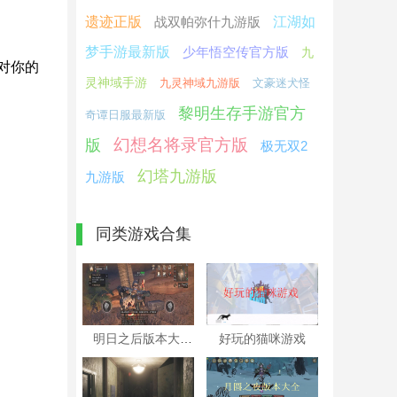
遗迹正版
战双帕弥什九游版
江湖如
梦手游最新版
少年悟空传官方版
九
对你的
灵神域手游
九灵神域九游版
文豪迷犬怪
黎明生存手游官方
奇谭日服最新版
幻想名将录官方版
版
极无双2
幻塔九游版
九游版
同类游戏合集
明日之后版本大全
好玩的猫咪游戏