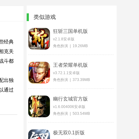
类似游戏
狂斩三国单机版
v2.1.8安卓版
些经典
角色扮演 | 19.26MB
相克关
战斗都
王者荣耀单机版
v3.72.1.1安卓版
配出独
角色扮演 | 373.39MB
以通过
幽行玄城官方版
v1.6.004006安卓版
角色扮演 | 503.54MB
极无双0.1折版