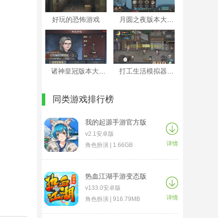
好玩的恐怖游戏
月圆之夜版本大全
诸神皇冠版本大全
打工生活模拟器破解版本大全
同类游戏排行榜
我的起源手游官方版
v2.1安卓版
详情
角色扮演 | 1.66GB
热血江湖手游变态版
v133.0安卓版
详情
角色扮演 | 916.79MB