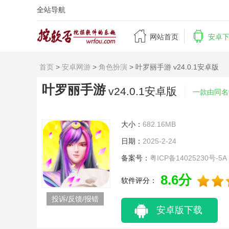
全站导航


网站首页
安卓
首页
>
安卓网游
>
角色扮演
> 叶罗丽手游 v24.0.1安卓版
叶罗丽手游
v24.0.1安卓版
一款由同名
大小：
682.16MB
日期：
2025-2-24
备案号：
粤ICP备14025230号-5A
8.6分
软件评分：
投诉/反馈/报错
安卓版下载