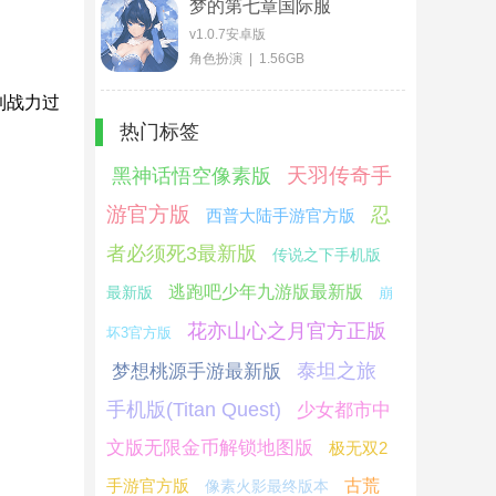
梦的第七章国际服
v1.0.7安卓版
角色扮演 | 1.56GB
到战力过
热门标签
天羽传奇手
黑神话悟空像素版
游官方版
忍
西普大陆手游官方版
者必须死3最新版
传说之下手机版
逃跑吧少年九游版最新版
最新版
崩
花亦山心之月官方正版
坏3官方版
泰坦之旅
梦想桃源手游最新版
手机版(Titan Quest)
少女都市中
文版无限金币解锁地图版
极无双2
手游官方版
古荒
像素火影最终版本