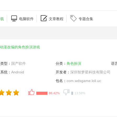



下载
电脑软件
文章教程
专题合集
动漫改编的角色扮演游戏
类型：
国产软件
分类：
角色扮演
语
系统：
Android
开发者：
深圳智梦星科技有限公司
包名：
com.wdsgame.loli.uc
86.42%
13.58%