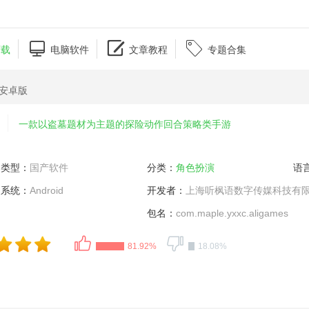



下载
电脑软件
文章教程
专题合集
06安卓版
一款以盗墓题材为主题的探险动作回合策略类手游
类型：
国产软件
分类：
角色扮演
语
系统：
Android
开发者：
上海听枫语数字传媒科技有
包名：
com.maple.yxxc.aligames
81.92%
18.08%