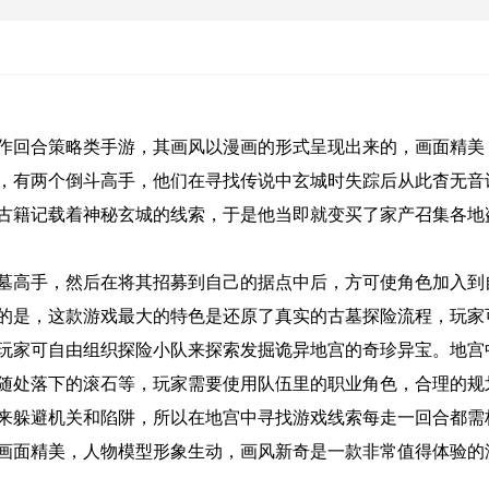
作回合策略类手游，其画风以漫画的形式呈现出来的，画面精美
两个倒斗高手，他们在寻找传说中玄城时失踪后从此杳无音讯....
古籍记载着神秘玄城的线索，于是他当即就变买了家产召集各地
墓高手，然后在将其招募到自己的据点中后，方可使角色加入到
的是，这款游戏最大的特色是还原了真实的古墓探险流程，玩家
玩家可自由组织探险小队来探索发掘诡异地宫的奇珍异宝。地宫
随处落下的滚石等，玩家需要使用队伍里的职业角色，合理的规
来躲避机关和陷阱，所以在地宫中寻找游戏线索每走一回合都需
画面精美，人物模型形象生动，画风新奇是一款非常值得体验的