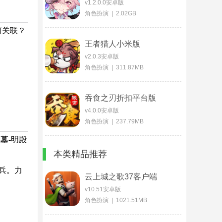
v1.2.0.0安卓版
角色扮演 | 2.02GB
何关联？
王者猎人小米版
v2.0.3安卓版
角色扮演 | 311.87MB
吞食之刃折扣平台版
v4.0.0安卓版
角色扮演 | 237.79MB
墓-明殿
本类精品推荐
兵。力
云上城之歌37客户端
v10.51安卓版
角色扮演 | 1021.51MB