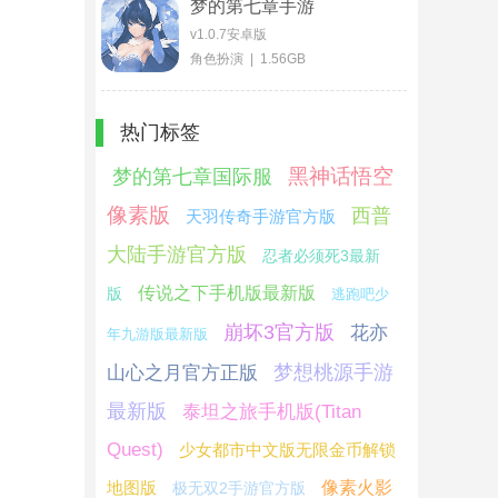
梦的第七章手游
v1.0.7安卓版
角色扮演 | 1.56GB
热门标签
黑神话悟空
梦的第七章国际服
像素版
西普
天羽传奇手游官方版
大陆手游官方版
忍者必须死3最新
传说之下手机版最新版
版
逃跑吧少
崩坏3官方版
花亦
年九游版最新版
梦想桃源手游
山心之月官方正版
最新版
泰坦之旅手机版(Titan
Quest)
少女都市中文版无限金币解锁
地图版
像素火影
极无双2手游官方版