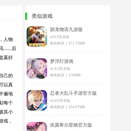
类似游戏
驯龙物语九游版
v24.0安卓版
，人物
角色扮演 | 371.75MB
...后
盗墓好
梦浮灯游戏
v1.8.3安卓版
自己的
角色扮演 | 1.04MB
可以真
忍者大乱斗手游官方版
中遍地
v3.9.6安卓版
划每个
角色扮演 | 154.57MB
极其小
游戏，
依露希尔星晓官方版