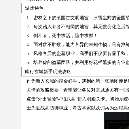
游戏特色
1、密林之下的滇国古文明地宫，冰雪尘封的金国
2、每次踏入都各不相同的地宫，其无数变化之后
3、倒斗者，死中求活，险中求财！
4、面对数不胜数，能力各异的未知生物，只有熟
5、风格各异的盗墓职业，高手们不仅要各显千秋
6、培养你的盗墓团队；并利用好花样繁多的专业
幽行玄城新手玩法攻略
作为新入玄城的摸金好手，遇到的第一张地图便是
关卡的攻略概要，希望能让各位对玄城通关有一些
点击“外出冒险”-“昭武墓”进入明殿关卡。初始
士为近战高防御职业，考古学家以及佣兵为远程高