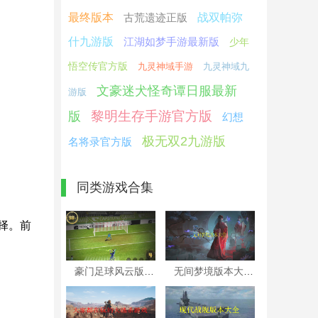
最终版本
古荒遗迹正版
战双帕弥
什九游版
江湖如梦手游最新版
少年
悟空传官方版
九灵神域手游
九灵神域九
文豪迷犬怪奇谭日服最新
游版
黎明生存手游官方版
版
幻想
极无双2九游版
名将录官方版
同类游戏合集
择。前
豪门足球风云版本大全
无间梦境版本大全