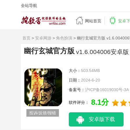
全站导航


网站首页
安卓
首页
>
安卓网游
>
角色扮演
> 幽行玄城官方版 v1.6.0040
幽行玄城官方版
v1.6.004006安卓版
大小：
503.54MB
日期：
2024-6-20
备案号：
沪ICP备16019030号-3A
8.1分
软件评分：
投诉/反馈/报错
安卓版下载