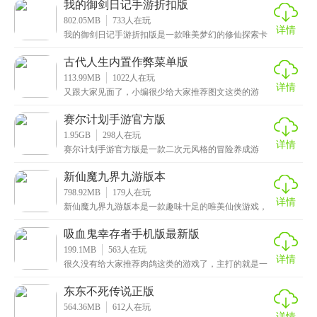
我的御剑日记手游折扣版
802.05MB
733
人在玩
详情
我的御剑日记手游折扣版是一款唯美梦幻的修仙探索卡
牌手游，画面非常精美，采用了超高水平的画面展示和
仙气
古代人生内置作弊菜单版
113.99MB
1022
人在玩
详情
又跟大家见面了，小编很少给大家推荐图文这类的游
戏，当然了，这次给大家带来了：古代人生内置作弊菜
单版，
赛尔计划手游官方版
1.95GB
298
人在玩
详情
赛尔计划手游官方版是一款二次元风格的冒险养成游
戏，采用了卡通的设计元素，画面非常精美，场景和角
色都充
新仙魔九界九游版本
798.92MB
179
人在玩
详情
新仙魔九界九游版本是一款趣味十足的唯美仙侠游戏，
画面精美细腻，还有优美的背景音乐和酷炫的技能特
效，让
吸血鬼幸存者手机版最新版
199.1MB
563
人在玩
详情
很久没有给大家推荐肉鸽这类的游戏了，主打的就是一
个字“爽”，这次小编给大家带来的是吸血鬼幸存者手机版
东东不死传说正版
564.36MB
612
人在玩
详情