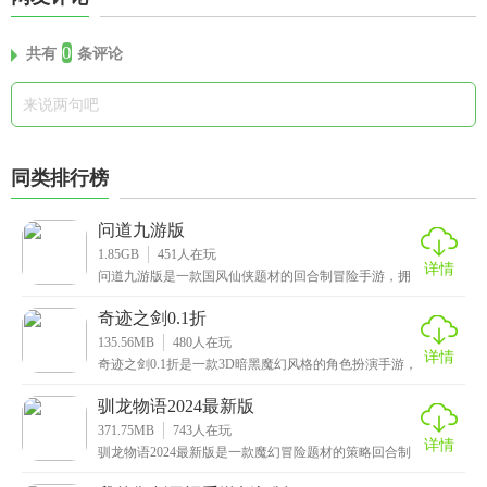
0
共有
条评论
同类排行榜
问道九游版
1.85GB
451
人在玩
详情
问道九游版是一款国风仙侠题材的回合制冒险手游，拥
有唯美梦幻的画面，恢宏大气的场景，以及精美细腻的
人物
奇迹之剑0.1折
135.56MB
480
人在玩
详情
奇迹之剑0.1折是一款3D暗黑魔幻风格的角色扮演手游，
画面精美细腻，特效炫酷丝滑，搭配上高清流畅的画
驯龙物语2024最新版
371.75MB
743
人在玩
详情
驯龙物语2024最新版是一款魔幻冒险题材的策略回合制
游戏，由3D引擎精致打造，画面精美细腻，技能特效