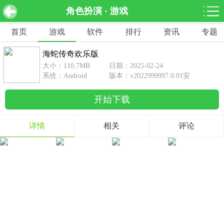
角色扮演 · 游戏
海蛇传奇欢乐版 v2022999997.0.01安卓版
下载
首页
游戏
软件
排行
资讯
专题
网游分类
软件分类
海蛇传奇欢乐版
休闲益智
赛车竞速
棋牌桌游
大小：110.7MB
日期：2025-02-24
462款游戏
122款游戏
43款游戏
系统：Android
版本：v2022999997.0.01安
卓版
开始下载
角色扮演
动作射击
体育竞技
1642款游戏
351款游戏
69款游戏
详情
相关
评论
经营养成
策略塔防
冒险解谜
257款游戏
596款游戏
177款游戏
音乐游戏
手游辅助
53款游戏
109款游戏