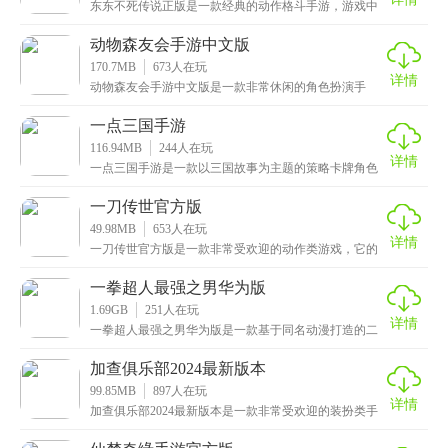
东东不死传说正版是一款经典的动作格斗手游，游戏中
全程采用国语配音，还添加了一些方言元素以增添乐
趣，而
动物森友会手游中文版
170.7MB
673
人在玩
详情
动物森友会手游中文版是一款非常休闲的角色扮演手
游，该游戏采用了优秀的高清3D建模技术，细致刻画了
每个
一点三国手游
116.94MB
244
人在玩
详情
一点三国手游是一款以三国故事为主题的策略卡牌角色
扮演类手机游戏，游戏采用了Q萌的卡通画风来打造的，
其
一刀传世官方版
49.98MB
653
人在玩
详情
一刀传世官方版是一款非常受欢迎的动作类游戏，它的
主要特点是以武侠为主题，玩家需要扮演一名武侠，与
其他
一拳超人最强之男华为版
1.69GB
251
人在玩
详情
一拳超人最强之男华为版是一款基于同名动漫打造的二
次元动作卡牌类魔幻手游，该游戏不仅忠实还原了动画
剧情
加查俱乐部2024最新版本
99.85MB
897
人在玩
详情
加查俱乐部2024最新版本是一款非常受欢迎的装扮类手
游，非常适合休闲时间体验。首先游戏画面风格可爱，