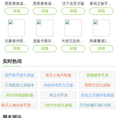
黑星勇者成名录手游
黑星勇者成名录官方版
活下去官方版
泰坦之旅手机版(Titan Quest)
详情
详情
详情
详情
文豪迷犬怪奇谭日服最新版
龙族卡塞尔之门官方版
大侠立志传手机版
风暴魔域2九游版
详情
详情
详情
详情
实时热词
葫芦娃手游九游版
第五人格共研服
异能都市手游
江湖悠悠九游版本
剑侠传奇官方正版
荒野日记九游版
300大作战国际服
风之谷手游
自由之刃魂环攻速版
新凡人修仙传手游官方版
300大作战九游版
天空的魔幻城GM资源全免版
网友评论