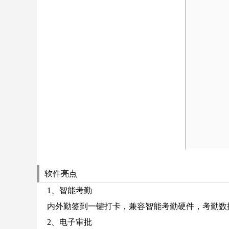
软件亮点
1、智能考勤
内外勤签到一键打卡，兼容智能考勤硬件，考勤数
2、电子审批