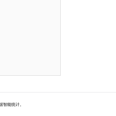
据智能统计。