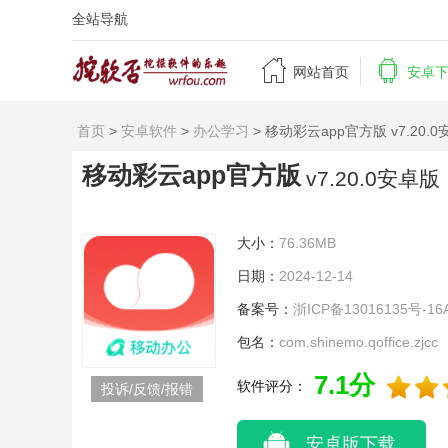
全站导航


网站首页
安卓
首页
>
安卓软件
>
办公学习
> 移动彩云app官方版 v7.20.
移动彩云app官方版
v7.20.0安卓版
大小：
76.36MB
日期：
2024-12-14
备案号：
浙ICP备13016135号-16
包名：
com.shinemo.qoffice.zjcc
7.1分
软件评分：
投诉/反馈/报错
安卓版下载