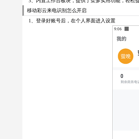
3、内置工作台板块，提供了众多实用功能，轻松
移动彩云来电识别怎么开启
1、登录好账号后，在个人界面进入设置