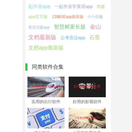
起作业app
一起作业学英语app
简篇
app官方版
139邮箱app最新版
小小优趣
金山
智慧树家长版
英语启蒙app
文档最新版
石墨
公考雷达app
文档app最新版
同类软件合集
实用的出行软件
好用的影视软件