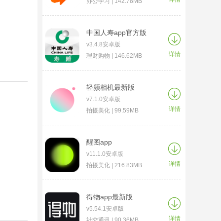
办公学习 | 142.78MB
中国人寿app官方版
v3.4.8安卓版
详情
理财购物 | 146.62MB
轻颜相机最新版
v7.1.0安卓版
详情
拍摄美化 | 99.59MB
醒图app
v11.1.0安卓版
详情
拍摄美化 | 216.83MB
得物app最新版
v5.54.1安卓版
详情
社交通讯 | 90.36MB