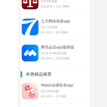
v3.0.6安卓版
办公学习 | 112.29MB
七天网络阅卷app
v3.1.7安卓版
办公学习 | 29.53MB
腾讯会议app最新版
v3.29.10.481安卓版
办公学习 | 135.86MB
本类精品推荐
WakeUp课程表app
v6.0.09安卓版
办公学习 | 5.57MB