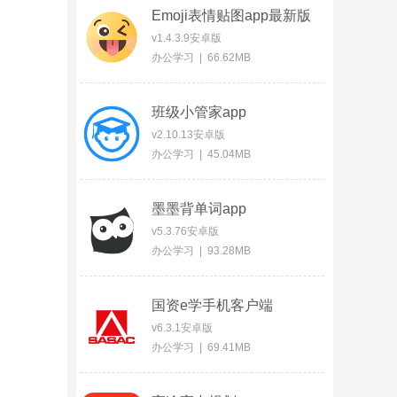
Emoji表情贴图app最新版
v1.4.3.9安卓版
办公学习 | 66.62MB
班级小管家app
v2.10.13安卓版
办公学习 | 45.04MB
墨墨背单词app
v5.3.76安卓版
办公学习 | 93.28MB
国资e学手机客户端
v6.3.1安卓版
办公学习 | 69.41MB