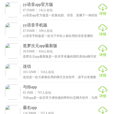
的方
yy语音app官方版
67.95MB
142
人在玩
详情
yy语音app官方版是一款集短剧、语音、直播于一体的应
用软件，这里面为大家提供了众多直播类型，体育、
yy语音手机版
67.95MB
109
人在玩
详情
yy语音手机版是一款当下年轻人都在用的语音直播软
件，这款应用不仅可以创建语音房间，还能观看各种直
播，
造梦次元app最新版
29.93MB
834
人在玩
详情
造梦次元app最新版是一款非常有趣的国民原创ai聊天软
件，在这里有着形形色色的ai角色与你互动交流，
连信
103.32MB
510
人在玩
详情
连信是一款大家都在用的聊天交友软件，该平台有着数
亿用户正在使用，不会存在机器人等情况，都市真人社
交，
与你app
85.3MB
707
人在玩
详情
与你app是一款非常方便快捷的即时社交聊天软件，为用
户带来安全、稳定、高效的沟通体验！该应用致力于通
最右app
124.59MB
557
人在玩