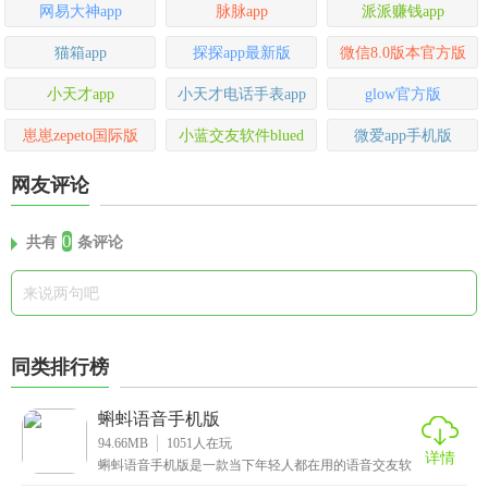
网易大神app
脉脉app
派派赚钱app
猫箱app
探探app最新版
微信8.0版本官方版
小天才app
小天才电话手表app
glow官方版
崽崽zepeto国际版
小蓝交友软件blued
微爱app手机版
网友评论
0
共有
条评论
同类排行榜
蝌蚪语音手机版
94.66MB
1051
人在玩
详情
蝌蚪语音手机版是一款当下年轻人都在用的语音交友软
件，这里面汇聚了众多优质的用户，你能通过一键匹配