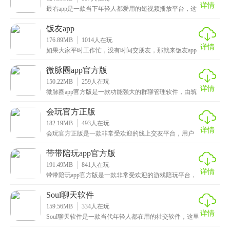
详情
最右app是一款当下年轻人都爱用的短视频播放平台，这
里面有着许多搞笑的短视频可供大家观看，无论是你不
饭友app
176.89MB
1014
人在玩
详情
如果大家平时工作忙，没有时间交朋友，那就来饭友app
吧，它是一款陌趣科技旗下的聊天交友平台，用户可以
微脉圈app官方版
150.22MB
259
人在玩
详情
微脉圈app官方版是一款功能强大的群聊管理软件，由筑
梦工场推出，软件的应用场景非常多，企业、电商、线
会玩官方正版
182.19MB
493
人在玩
详情
会玩官方正版是一款非常受欢迎的线上交友平台，用户
可以通过多种方式来认识更多的朋友，这款软件中还提
供了
带带陪玩app官方版
191.49MB
841
人在玩
详情
带带陪玩app官方版是一款非常受欢迎的游戏陪玩平台，
这里面覆盖了许多热门游戏，英雄联盟、永劫无间、王
Soul聊天软件
159.56MB
334
人在玩
详情
Soul聊天软件是一款当代年轻人都在用的社交软件，这里
面提供了多种实用功能，灵魂匹配、语音匹配、群聊