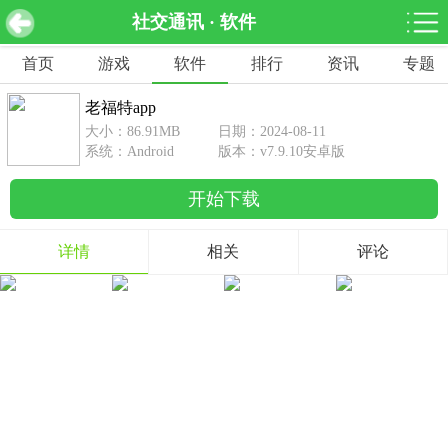
社交通讯 · 软件
老福特app v7.9.10安卓版
下载
首页
游戏
软件
排行
资讯
专题
网游分类
软件分类
老福特app
休闲益智
赛车竞速
棋牌桌游
大小：86.91MB
日期：2024-08-11
462款游戏
122款游戏
43款游戏
系统：Android
版本：v7.9.10安卓版
开始下载
角色扮演
动作射击
体育竞技
1642款游戏
351款游戏
69款游戏
详情
相关
评论
经营养成
策略塔防
冒险解谜
257款游戏
596款游戏
177款游戏
音乐游戏
手游辅助
53款游戏
109款游戏