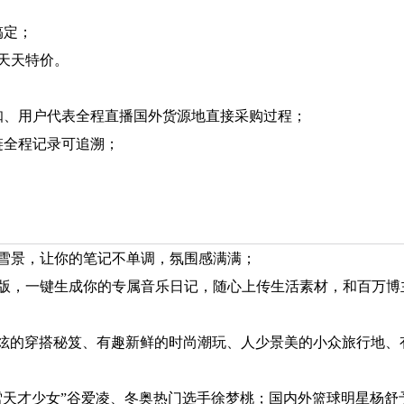
；
搞定；
天天特价。
咖、用户代表全程直播国外货源地直接采购过程；
链全程记录可追溯；
；
雪景，让你的笔记不单调，氛围感满满；
版，一键生成你的专属音乐日记，随心上传生活素材，和百万博
特酷炫的穿搭秘笈、有趣新鲜的时尚潮玩、人少景美的小众旅行地、
雪天才少女”谷爱凌、冬奥热门选手徐梦桃；国内外篮球明星杨舒