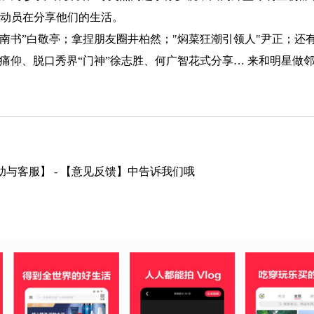
部运动员在分享他们的生活。
指南书”白敬亭；拿捏朋友圈井柏然；"焖菜狂潮引领人"尹正；还有
”痛仰、脱口秀界“门神”徐志胜、何广智花式分享… 来和明星做
助与客服】 - 【意见反馈】中告诉我们哦