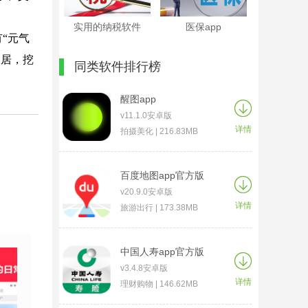
实用的纳税软件
医保app
“元气
邻居，挖
同类软件排行榜
醒图app
v11.1.0安卓版
详情
拍摄美化 | 216.83MB
百度地图app官方版
v20.9.0安卓版
详情
旅游出行 | 173.38MB
中国人寿app官方版
v3.4.8安卓版
详情
理财购物 | 146.62MB