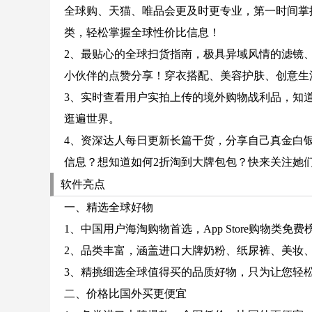
全球购、天猫、唯品会更及时更专业，第一时间掌
类，轻松掌握全球性价比信息！
2、最贴心的全球扫货指南，极具异域风情的滤镜
小伙伴的点赞分享！穿衣搭配、美容护肤、创意生
3、实时查看用户实拍上传的境外购物战利品，知
逛遍世界。
4、资深达人每日更新长篇干货，分享自己真金白
信息？想知道如何2折淘到大牌包包？快来关注她
软件亮点
一、精选全球好物
1、中国用户海淘购物首选，App Store购物类免费榜
2、品类丰富，涵盖进口大牌奶粉、纸尿裤、美妆
3、精挑细选全球值得买的品质好物，只为让您轻
二、价格比国外买更便宜