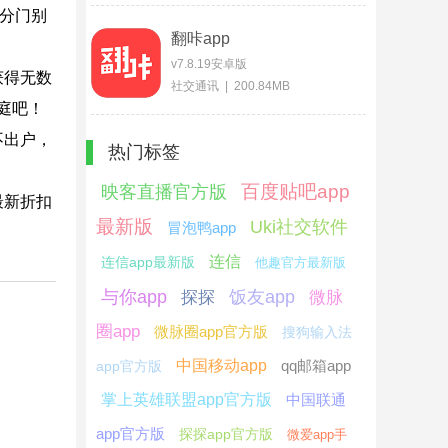
分门别
翻咔app
v7.8.19安卓版
获得无数
社交通讯 | 200.84MB
庭吧！
不出户，
热门标签
百度贴吧app
映客直播官方版
最新折扣
最新版
Uki社交软件
冒泡鸭app
连信
连信app最新版
他趣官方最新版
与你app
饭友app
探探
微脉
圈app
微脉圈app官方版
搜狗输入法
中国移动app
qq邮箱app
app官方版
掌上英雄联盟app官方版
中国联通
app官方版
探探app官方版
微爱app手