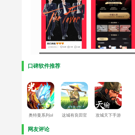
口碑软件推荐
奥特曼系列ol
这城有良田官
攻城天下手游
正版
方版
官方版
网友评论