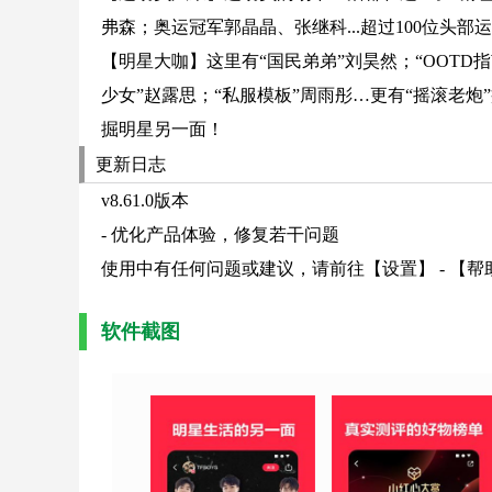
弗森；奥运冠军郭晶晶、张继科...超过100位头
【明星大咖】这里有“国民弟弟”刘昊然；“OOTD
少女”赵露思；“私服模板”周雨彤…更有“摇滚老炮
掘明星另一面！
更新日志
v8.61.0版本
- 优化产品体验，修复若干问题
使用中有任何问题或建议，请前往【设置】 - 【帮
软件截图