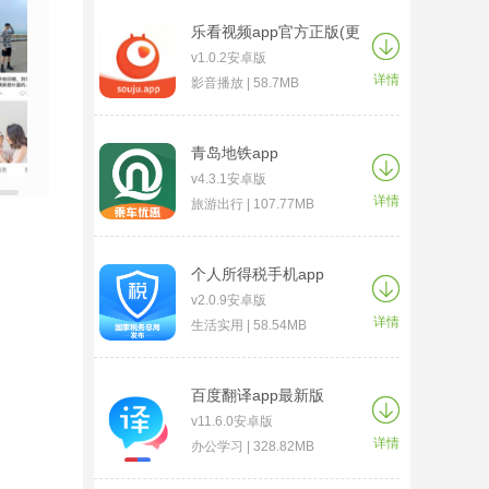
乐看视频app官方正版(更
名为搜剧)
v1.0.2安卓版
详情
影音播放 | 58.7MB
青岛地铁app
v4.3.1安卓版
详情
旅游出行 | 107.77MB
个人所得税手机app
v2.0.9安卓版
详情
生活实用 | 58.54MB
百度翻译app最新版
v11.6.0安卓版
详情
办公学习 | 328.82MB