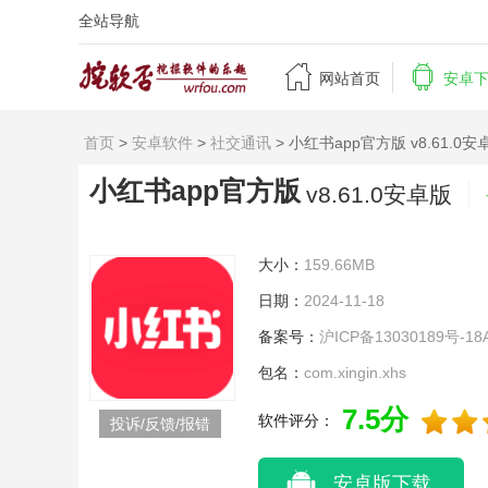
全站导航


网站首页
安卓
首页
>
安卓软件
>
社交通讯
> 小红书app官方版 v8.61.0安
小红书app官方版
v8.61.0安卓版
大小：
159.66MB
日期：
2024-11-18
备案号：
沪ICP备13030189号-18
包名：
com.xingin.xhs
7.5分
软件评分：
投诉/反馈/报错
安卓版下载