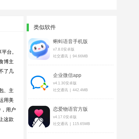
类似软件
蝌蚪语音手机版
v7.8.0安卓版
享平台。
社交通讯 | 94.66MB
食博主
不了几
企业微信app
v4.1.30安卓版
包、主
社交通讯 | 442.4MB
运用美
恋爱物语官方版
中，用户
v4.17.0安卓版
上这款
社交通讯 | 115.65MB