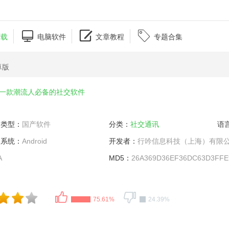



下载
电脑软件
文章教程
专题合集
卓版
一款潮流人必备的社交软件
类型：
国产软件
分类：
社交通讯
语
系统：
Android
开发者：
行吟信息科技（上海）有限
A
MD5：
26A369D36EF36DC63D3FFE
75.61%
24.39%