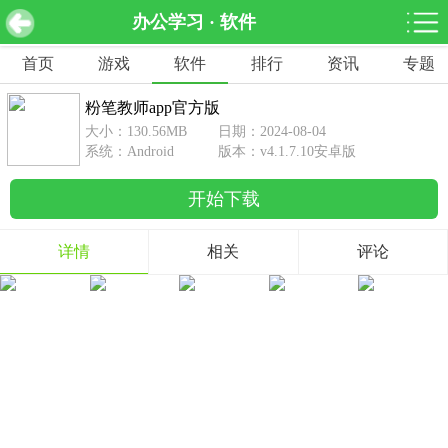
办公学习 · 软件
粉笔教师app官方版 v4.1.7.10安卓版
下载
首页
游戏
软件
排行
资讯
专题
网游分类
软件分类
粉笔教师app官方版
休闲益智
赛车竞速
棋牌桌游
大小：130.56MB
日期：2024-08-04
462款游戏
122款游戏
43款游戏
系统：Android
版本：v4.1.7.10安卓版
开始下载
角色扮演
动作射击
体育竞技
1642款游戏
351款游戏
69款游戏
详情
相关
评论
经营养成
策略塔防
冒险解谜
257款游戏
596款游戏
177款游戏
音乐游戏
手游辅助
53款游戏
109款游戏