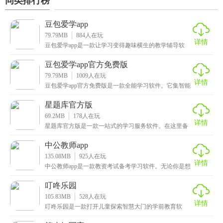
同类排行榜
豆包爱学app
79.79MB
884
人在玩
详情
豆包爱学app是一款让学习变得趣味横生的教学辅导软
件。它用了游戏化的学习方式和超互动的界面设计，一
下
豆包爱学app官方免费版
79.79MB
1009
人在玩
详情
豆包爱学app官方免费版是一款全能学习软件。它集智能
辅导、作业批改、写作指导于一身，无论你是小学生还
星题库官方版
69.2MB
178
人在玩
详情
星题库官方版是一款一站式的学习服务软件。在这里备
考不再是枯燥无味的题目堆砌，app有章节练习、模拟考
中公教师app
135.08MB
925
人在玩
详情
中公教师app是一款教资考试备考学习软件。无论你是想
考教师资格证，还是想参加教师招聘考试，或者是特岗
叮咚乐园
105.83MB
528
人在玩
详情
叮咚乐园是一款打开儿童探索智慧大门的学前教育软
件。在这里学习不再是枯燥乏味的任务，孩子们可以通
过互动