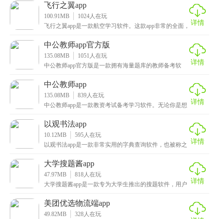
飞行之翼app
100.91MB
1024
人在玩
详情
飞行之翼app是一款航空学习软件。这款app非常的全面，
提供了一站式的飞行服务，从学飞行到买飞机，什
中公教师app官方版
135.08MB
1051
人在玩
详情
中公教师app官方版是一款拥有海量题库的教师备考软
件。这款app特别融入了智能测评系统，能通过智能组
中公教师app
135.08MB
839
人在玩
详情
中公教师app是一款教资考试备考学习软件。无论你是想
考教师资格证，还是想参加教师招聘考试，或者是特岗
以观书法app
10.12MB
595
人在玩
详情
以观书法app是一款非常实用的字典查询软件，也被称之
为中国书法大字典，在这里用户可以查询各种字体，隶
大学搜题酱app
47.97MB
818
人在玩
详情
大学搜题酱app是一款专为大学生推出的搜题软件，用户
只需将自己不会的题目进行拍照上传，只需等待片刻，
美团优选物流端app
49.82MB
328
人在玩