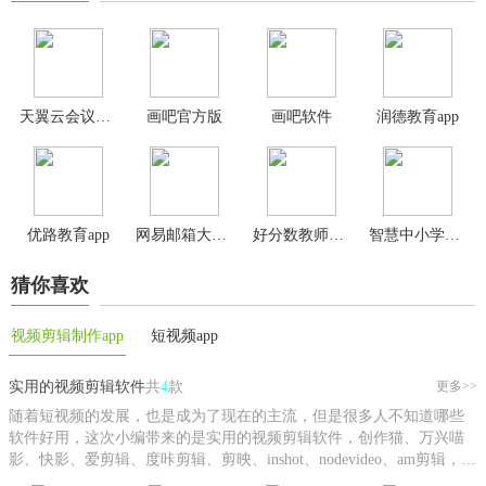
天翼云会议安卓版
画吧官方版
画吧软件
润德教育app
优路教育app
网易邮箱大师最新版
好分数教师版app
智慧中小学app最新版
猜你喜欢
视频剪辑制作app
短视频app
实用的视频剪辑软件
共
4
款
更多>>
随着短视频的发展，也是成为了现在的主流，但是很多人不知道哪些
软件好用，这次小编带来的是实用的视频剪辑软件，创作猫、万兴喵
影、快影、爱剪辑、度咔剪辑、剪映、inshot、nodevideo、am剪辑，可
以说是应有尽有，用户可以根据自己的需求自行下载。