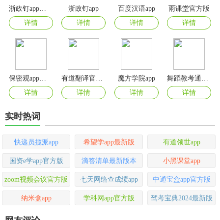
浙政钉app官方版
浙政钉app
百度汉语app
雨课堂官方版
详情
详情
详情
详情
保密观app官方版
有道翻译官正版
魔方学院app
舞蹈教考通app
详情
详情
详情
详情
实时热词
快递员揽派app
希望学app最新版
有道领世app
国资e学app官方版
滴答清单最新版本
小黑课堂app
zoom视频会议官方版
七天网络查成绩app
中通宝盒app官方版
纳米盒app
学科网app官方版
驾考宝典2024最新版