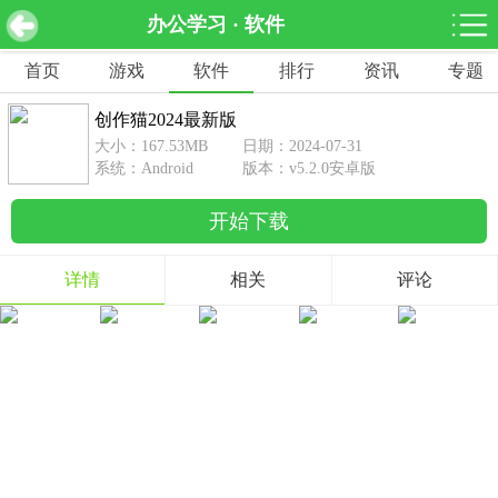
办公学习 · 软件
创作猫2024最新版 v5.2.0安卓版
下载
首页
游戏
软件
排行
资讯
专题
网游分类
软件分类
创作猫2024最新版
休闲益智
赛车竞速
棋牌桌游
大小：167.53MB
日期：2024-07-31
462款游戏
122款游戏
43款游戏
系统：Android
版本：v5.2.0安卓版
开始下载
角色扮演
动作射击
体育竞技
1642款游戏
351款游戏
69款游戏
详情
相关
评论
经营养成
策略塔防
冒险解谜
257款游戏
596款游戏
177款游戏
音乐游戏
手游辅助
53款游戏
109款游戏