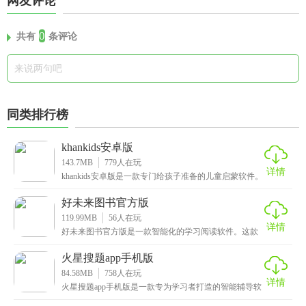
网友评论
0
共有
条评论
同类排行榜
khankids安卓版
143.7MB
779
人在玩
详情
khankids安卓版是一款专门给孩子准备的儿童启蒙软件。
它特别明白不同年龄段的孩子，对于学龄前的小
好未来图书官方版
119.99MB
56
人在玩
详情
好未来图书官方版是一款智能化的学习阅读软件。这款
app它有个超实用的扫码观看例题解析功能，用户只需扫
火星搜题app手机版
84.58MB
758
人在玩
详情
火星搜题app手机版是一款专为学习者打造的智能辅导软
件，旨在帮助用户快速解决学习中的难题。无论是作业