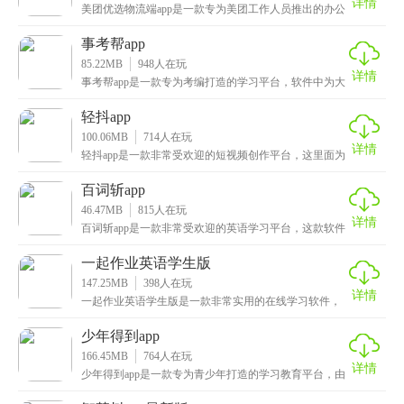
详情
美团优选物流端app是一款专为美团工作人员推出的办公
软件，这里面提供了众多实用功能，解封收货、培训中
事考帮app
85.22MB
948
人在玩
详情
事考帮app是一款专为考编打造的学习平台，软件中为大
家提供了众多学习资源，用户可以根据需要考的单位进
轻抖app
100.06MB
714
人在玩
详情
轻抖app是一款非常受欢迎的短视频创作平台，这里面为
大家提供了众多视频剪辑等课程，用户可以根据需求来
百词斩app
46.47MB
815
人在玩
详情
百词斩app是一款非常受欢迎的英语学习平台，这款软件
中采用了科学的记忆方式，让大家可以轻松掌握高效的
一起作业英语学生版
147.25MB
398
人在玩
详情
一起作业英语学生版是一款非常实用的在线学习软件，
学生通过这款软件就能随时随地的做作业，学习各种知
识，
少年得到app
166.45MB
764
人在玩
详情
少年得到app是一款专为青少年打造的学习教育平台，由
众多教育研究者共同教导，以中文素养为基础，你可以