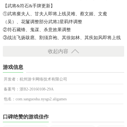
【武将&符石&手牌更新】
①武将糜夫人、甘夫人即将上线灵雎、蔡文姬、文鸯
（吴）、花鬘调整部分武将2星羁绊调整
②符石藏锋、鬼谋、杀意效果调整
③战法飞扬跋扈、割须弃袍、其徐如林、其疾如风即将上线
收起内容
游戏信息
开发者：杭州游卡网络技术有限公司
备案号：浙B2-20160108-29A
包名：com.sanguosha.nysgs2.aligames
口碑绝赞的游戏佳作