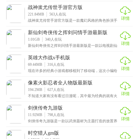
游戏，画面精美可爱，精致还原了原作中的各种精灵形
象，
战神蚩尤传世手游官方版
221.84MB
563
人在玩
详情
战神蚩尤传世手游官方版是一款魔幻风格的角色扮演手
游，画面非常精美，采用了高品质的3D游戏引擎，呈现
出
新仙剑奇侠传之挥剑问情手游最新版
1.01GB
340
人在玩
详情
新仙剑奇侠传之挥剑问情手游最新版是一款以电视剧仙
剑奇侠传为背景的古代仙侠手游，画面唯美梦幻，精致
还原
英雄大作战x手机版
69.44MB
316
人在玩
详情
现在许多的经典小游戏都移植到了移动端，这次小编给
大家带来的是英雄大作战x，一款非常经典的动作格斗手
游
像素火影忍者全人物版最新版
194.2MB
627
人在玩
详情
不知道大家有没有看过日漫呢，其中最为经典的就有火
影忍者和海贼王了，那么小伙伴有没有想玩这种类型的
游戏
剑侠传奇九游版
11.92MB
798
人在玩
详情
剑侠传奇九游版是一款以武侠题材为主题打造的放置养
成类手机游戏，其游戏采用了目前全新的3D引擎制作技
术
时空猎人gm版