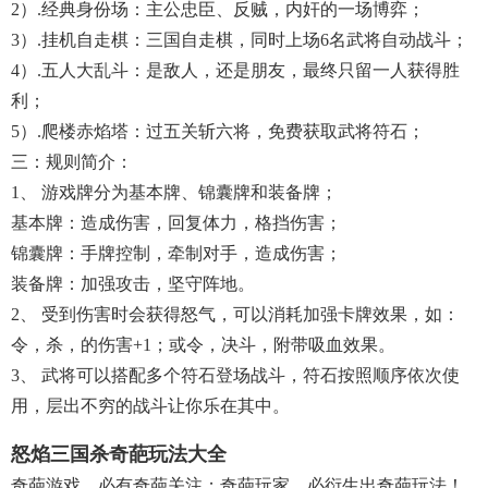
2）.经典身份场：主公忠臣、反贼，内奸的一场博弈；
3）.挂机自走棋：三国自走棋，同时上场6名武将自动战斗；
4）.五人大乱斗：是敌人，还是朋友，最终只留一人获得胜
利；
5）.爬楼赤焰塔：过五关斩六将，免费获取武将符石；
三：规则简介：
1、 游戏牌分为基本牌、锦囊牌和装备牌；
基本牌：造成伤害，回复体力，格挡伤害；
锦囊牌：手牌控制，牵制对手，造成伤害；
装备牌：加强攻击，坚守阵地。
2、 受到伤害时会获得怒气，可以消耗加强卡牌效果，如：
令，杀，的伤害+1；或令，决斗，附带吸血效果。
3、 武将可以搭配多个符石登场战斗，符石按照顺序依次使
用，层出不穷的战斗让你乐在其中。
怒焰三国杀奇葩玩法大全
奇葩游戏，必有奇葩关注；奇葩玩家，必衍生出奇葩玩法！