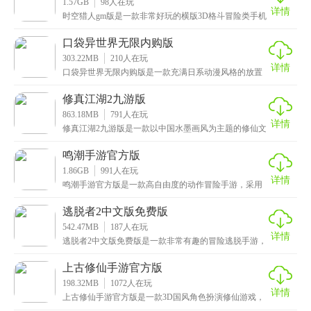
1.57GB
98
人在玩
详情
时空猎人gm版是一款非常好玩的横版3D格斗冒险类手机
游戏，游戏拥有华丽的画面，超清的画质，以及造型精
口袋异世界无限内购版
303.22MB
210
人在玩
详情
口袋异世界无限内购版是一款充满日系动漫风格的放置
式挂机手游，它的故事背景展开在一个古老而充满神秘
的远
修真江湖2九游版
863.18MB
791
人在玩
详情
修真江湖2九游版是一款以中国水墨画风为主题的修仙文
字放置养成类手机游戏，游戏的整体画面都以我国传统
的
鸣潮手游官方版
1.86GB
991
人在玩
详情
鸣潮手游官方版是一款高自由度的动作冒险手游，采用
了最新的3D动画屏幕风格的设计，这款游戏不仅有着高
度
逃脱者2中文版免费版
542.47MB
187
人在玩
详情
逃脱者2中文版免费版是一款非常有趣的冒险逃脱手游，
让玩家在游戏中尽情地体验越狱大战的紧张刺激，作为
囚
上古修仙手游官方版
198.32MB
1072
人在玩
详情
上古修仙手游官方版是一款3D国风角色扮演修仙游戏，
玩家将扮演一名修仙者，探索一个神秘的修仙世界。游