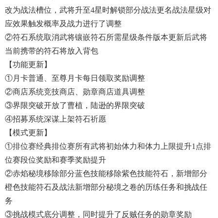
改为战法槽位，武将升至4星时解锁部分战法更名战法星级对
应效果触发概率及战力进行了调整
②符石系统取消武将镶嵌符石所需星级条件版本更新后武将
当前携带的符石将放入背包
【功能更新】
①月卡普通、至尊月卡每日领取奖励调整
②商店系统竞技商店、勋章商店道具调整
③界限突破开放了曹植，陆逊的界限突破
④招募系统深谋上架符石祈愿
【模式更新】
①排位赛经典排位赛所有武将初始体力和体力上限提升1点排
位赛段位奖励和赛季奖励提升
②赤焰秘境移除部分蓝色技能移除紫色技能符石，新增部分
橙色技能符石及战法新增部分秘境之卷的历练任务和挑战任
务
③挑战模式底分调整，同时提升了反贼任务的勋章奖励