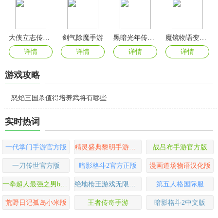
大侠立志传手机版
剑气除魔手游
黑暗光年传奇仙位免费版
魔镜物语变态版
详情
详情
详情
详情
游戏攻略
怒焰三国杀值得培养武将有哪些
实时热词
一代掌门手游官方版
精灵盛典黎明手游官方版
战吕布手游官方版
一刀传世官方版
暗影格斗2官方正版
漫画道场物语汉化版
一拳超人最强之男bt版手游
绝地枪王游戏无限充版
第五人格国际服
荒野日记孤岛小米版
王者传奇手游
暗影格斗2中文版