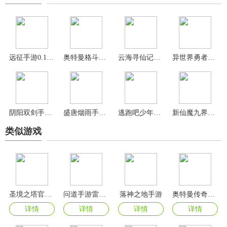
远征手游0.1折版
奥特曼格斗之热血英雄无限金币版
云海寻仙记仙侠手游
异世界勇者手游
阴阳双剑手游官方正版
盛唐烟雨手游官方版
逃跑吧少年无限钻石版
新仙魔九界捕鱼手游官方版
类似游戏
圣境之塔官方版
问道手游雷霆版
落神之地手游
奥特曼传奇英雄2官方正版
详情
详情
详情
详情