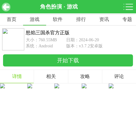
角色扮演 · 游戏
怒焰三国杀官方正版 v3.7.2安卓版
下载
首页
游戏
软件
排行
资讯
专题
网游分类
软件分类
怒焰三国杀官方正版
休闲益智
赛车竞速
棋牌桌游
大小：760.55MB
日期：2024-06-20
462款游戏
122款游戏
43款游戏
系统：Android
版本：v3.7.2安卓版
开始下载
角色扮演
动作射击
体育竞技
1642款游戏
351款游戏
69款游戏
详情
相关
攻略
评论
经营养成
策略塔防
冒险解谜
257款游戏
596款游戏
177款游戏
音乐游戏
手游辅助
53款游戏
109款游戏