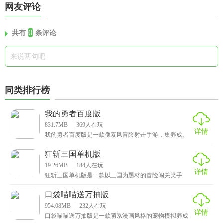
网友评论
0
共有
条评论
同类排行榜
我的勇者百度版
831.7MB
369
人在玩
详情
我的勇者百度版是一款像素风冒险射击手游，集养成、
冒险、射击等多种元素玩法为一体，玩家可以探索各种
神秘
狂斩三国单机版
19.26MB
184
人在玩
详情
狂斩三国单机版是一款以三国为题材的冒险闯关类手
游，拥有着精美无比的画面，炫酷华丽的技能特效以及
热血激
口袋喵喵送万抽版
954.08MB
232
人在玩
详情
口袋喵喵送万抽版是一款萌系漫画风格的宠物模拟养成