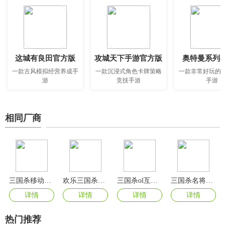
这城有良田官方版
攻城天下手游官方版
奥特曼系列o
一款古风模拟经营养成手
一款沉浸式角色卡牌策略
一款非常好玩的
游
竞技手游
手游
相同厂商
三国杀移动版官服
欢乐三国杀手游最新版
三国杀ol互通版官服
三国杀名将传变态版
详情
详情
详情
详情
热门推荐