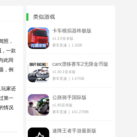
类似游戏
卡车模拟器终极版
v1.3.0安卓版
驾照，
赛车竞速 | 1.3GB
版
，一款
与此同
carx漂移赛车2无限金币版
题，例
v1.30.1安卓版
赛车竞速 | 1.47GB
且玩家还
公路骑手国际版
过第一
v1.95安卓版
的情况
赛车竞速 | 141.27MB
速降王者手游最新版