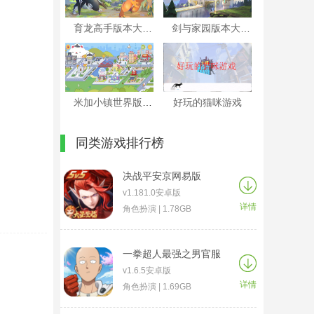
育龙高手版本大全
剑与家园版本大全
米加小镇世界版本大全
好玩的猫咪游戏
同类游戏排行榜
决战平安京网易版
v1.181.0安卓版
详情
角色扮演 | 1.78GB
一拳超人最强之男官服
v1.6.5安卓版
详情
角色扮演 | 1.69GB