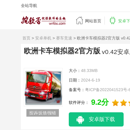
全站导航


网站首页
安卓
首页
>
安卓单机
>
赛车竞速
> 欧洲卡车模拟器2官方版 v0.
欧洲卡车模拟器2官方版
v0.42安
大小：
48.33MB
日期：
2024-6-19
备案号：
粤ICP备2022041523号-
9.2分
软件评分：
投诉/反馈/报错
安卓版下载