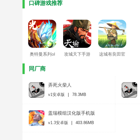
口碑游戏推荐
奥特曼系列ol
攻城天下手游
这城有良田官
正版
官方版
方版
同厂商
弄死火柴人
|
v1安卓版
78.3MB
盖瑞模组汉化版手机版
|
v1.3安卓版
403.86MB