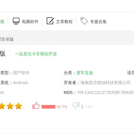



下载
电脑软件
文章教程
专题合集
42安卓版
卓版
一款真实卡车模拟手游
类型：
国产软件
分类：
赛车竞速
语
系统：
Android
开发者：
海南星空跳动科技有限公司
6A
MD5：
70F13AC11C273CEBF7BA3E
92.7%
7.3%