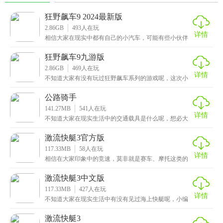
狂野飙车9 2024最新版
2.86GB
493
人在玩
详情
相信大家在现实中都有自己的小汽车，可能有些小伙伴
想来一场刺激的飙车之旅，可奈何在现实中是不允许这
样做
狂野飙车9九游版
2.86GB
469
人在玩
详情
不知道大家有没有玩过狂野飙车系列的游戏呢，这次小
编给大家带来的是狂野飙车9九游版，一款令人热血沸腾
的
公路骑手
141.27MB
541
人在玩
详情
不知道大家在现实生活中的交通载具是什么呢，想必大
部分都是汽车电动车吧，那么有没有小伙伴想体验一下
摩托
激流快艇3官方版
117.33MB
58
人在玩
详情
相信在大家印象中的竞速，莫非就是赛车、摩托这类的
了，那么小伙伴们有没有玩过海上飞艇呢，这次小编给
大家
激流快艇3中文版
117.33MB
427
人在玩
详情
不知道大家在现实生活中有没有见过海上快艇呢，小编
也只是在电视中见过，其实开着快艇在海上狂飙是非常
刺激
激流快艇3