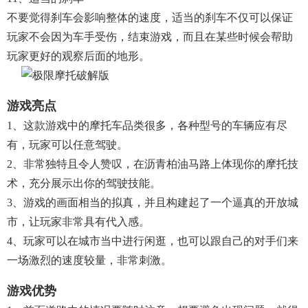
不要觉得刹车会影响整体的速度，适当的刹车不仅可以保证
玩家不会因为车手受伤，结束游戏，而且在某些时候会帮助
玩家更好的观察后面的地形。
游戏亮点
1、这款游戏中的摩托车品类很多，各种型号的车辆应有尽
有，玩家可以任意驾驶。
2、非常独特且令人赞叹，在沥青柏油马路上体现你的摩托技
术，充分展示出你的驾驶技能。
3、游戏的画面相当的拟真，并且构建起了一个逼真的开放城
市，让玩家非常具有代入感。
4、玩家可以在城市当中进行闲逛，也可以跟自己的对手们来
一场激烈的速度较量，非常刺激。
游戏优势