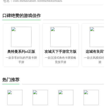
包名：com.mehdirabiee.XtremeMotorbikes
口碑绝赞的游戏佳作
奥特曼系列ol正版
攻城天下手游官方版
这城有良田
一款非常好玩的平面卡牌
一款沉浸式角色卡牌策略
一款古风模拟经
手游
竞技手游
游
热门推荐