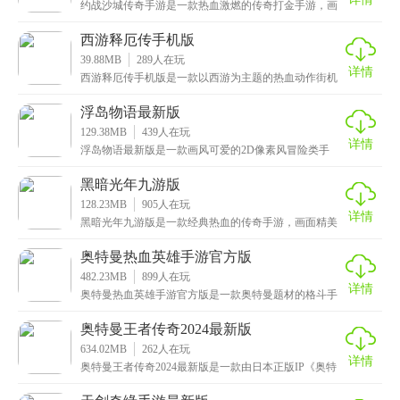
约战沙城传奇手游是一款热血激燃的传奇打金手游，画
面复古而绚丽，给玩家呈现出原汁原味的传奇世界。在
游戏
西游释厄传手机版
39.88MB
289
人在玩
详情
西游释厄传手机版是一款以西游为主题的热血动作街机
手游，经典复古的画面让你重拾童年回忆，开启全新的
西行
浮岛物语最新版
129.38MB
439
人在玩
详情
浮岛物语最新版是一款画风可爱的2D像素风冒险类手
游，拥有着高度自由性的玩法，玩家可以在游戏中肆意
发挥
黑暗光年九游版
128.23MB
905
人在玩
详情
黑暗光年九游版是一款经典热血的传奇手游，画面精美
细腻，采用了高品质的3D建模和渲染技术，使得场景和
角
奥特曼热血英雄手游官方版
482.23MB
899
人在玩
详情
奥特曼热血英雄手游官方版是一款奥特曼题材的格斗手
游，画面炫酷细腻，音效热血动感，加上精致还原了许
多著
奥特曼王者传奇2024最新版
634.02MB
262
人在玩
详情
奥特曼王者传奇2024最新版是一款由日本正版IP《奥特
曼》授权的动作格斗手游，还原了动画中许多经典的