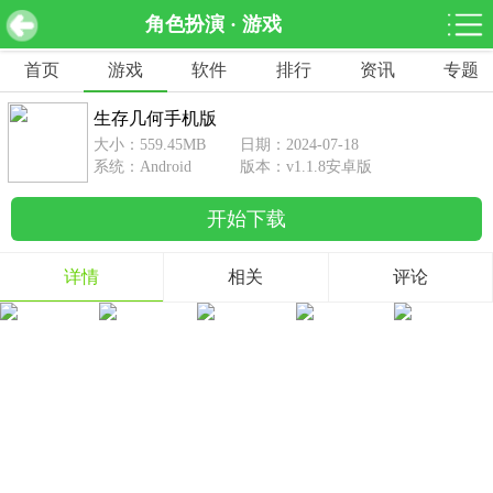
角色扮演 · 游戏
生存几何手机版 v1.1.8安卓版
下载
首页
游戏
软件
排行
资讯
专题
网游分类
软件分类
生存几何手机版
休闲益智
赛车竞速
棋牌桌游
大小：559.45MB
日期：2024-07-18
462款游戏
122款游戏
43款游戏
系统：Android
版本：v1.1.8安卓版
开始下载
角色扮演
动作射击
体育竞技
1642款游戏
351款游戏
69款游戏
详情
相关
评论
经营养成
策略塔防
冒险解谜
257款游戏
596款游戏
177款游戏
音乐游戏
手游辅助
53款游戏
109款游戏