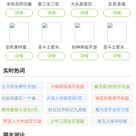
永恒岛怀旧服
新三生三世十里桃花手游
大头菜菜历险记完整版
乱世龙魂
详情
详情
详情
详情
全民奥特曼之银河英雄无限钻石版
圣斗士星矢正义传说手游官方版
封神再临手游
圣斗士星矢重生无限钻石版
详情
详情
详情
详情
实时热词
去月球免费中文版(To The Moon)
小偷模拟器手机版
极无双2折扣平台版
论如何建立一个修仙门派游戏最新版
火柴人绳索英雄2官方正版
谁是你爸爸手机版
奥特曼格斗进化0无限能量版
杜拉拉升职记九游版
魔与道手游官方版
野蛮人大作战官方版
少年三国志百度版
第五人格共研服
网友评论