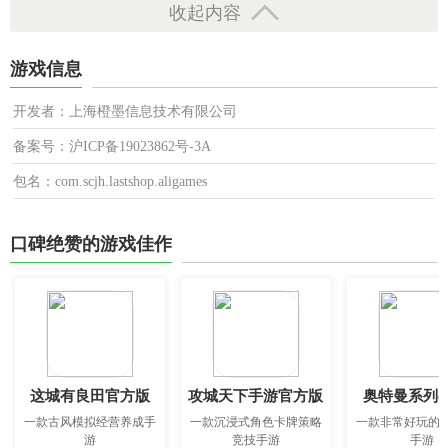
收起内容
游戏信息
开发者：上海橙墨信息技术有限公司
备案号：沪ICP备19023862号-3A
包名：com.scjh.lastshop.aligames
口碑绝赞的游戏佳作
这城有良田官方版
攻城天下手游官方版
奥特曼系列o
一款古风模拟经营养成手
一款沉浸式角色卡牌策略
一款非常好玩的
游
竞技手游
手游