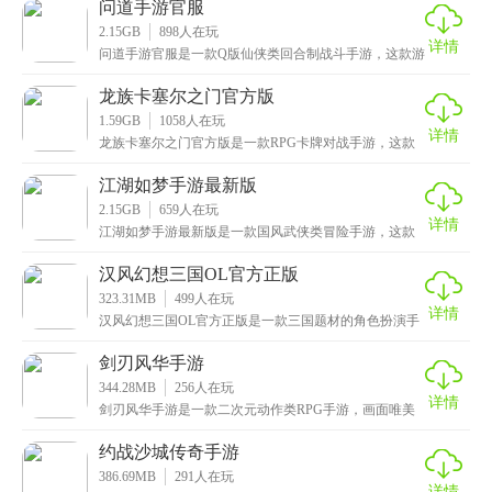
问道手游官服
2.15GB
898
人在玩
详情
问道手游官服是一款Q版仙侠类回合制战斗手游，这款游
戏以同名端游为基础创作而成，不仅还原了经典的五行
相
龙族卡塞尔之门官方版
1.59GB
1058
人在玩
详情
龙族卡塞尔之门官方版是一款RPG卡牌对战手游，这款
游戏以《龙族》为基础改编而成，还原了原著的经典剧
情
江湖如梦手游最新版
2.15GB
659
人在玩
详情
江湖如梦手游最新版是一款国风武侠类冒险手游，这款
游戏以人气动漫《藏锋行》为基础改编而成，将原著的
故事
汉风幻想三国OL官方正版
323.31MB
499
人在玩
详情
汉风幻想三国OL官方正版是一款三国题材的角色扮演手
游，采用复古国风的美术风格，让人眼前一亮。在游戏
中
剑刃风华手游
344.28MB
256
人在玩
详情
剑刃风华手游是一款二次元动作类RPG手游，画面唯美
清新，采用先进的建模技术，人物立绘精致而细腻，配
以
约战沙城传奇手游
386.69MB
291
人在玩
详情