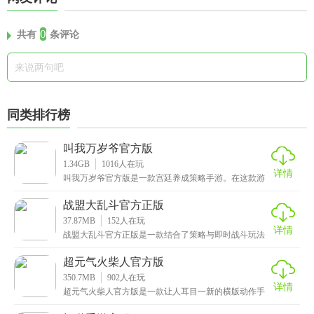
0
共有
条评论
同类排行榜
叫我万岁爷官方版
1.34GB
1016
人在玩
详情
叫我万岁爷官方版是一款宫廷养成策略手游。在这款游
戏里，你可以扮演一位帝王，亲自治理国家、培养重
臣，甚
战盟大乱斗官方正版
37.87MB
152
人在玩
详情
战盟大乱斗官方正版是一款结合了策略与即时战斗玩法
的角色扮演游戏。你将化身神秘莫测的茅山道士，踏入
阴阳
超元气火柴人官方版
350.7MB
902
人在玩
详情
超元气火柴人官方版是一款让人耳目一新的横版动作手
游。游戏的主角是可爱的火柴人，它们拥有流畅的打击
感和