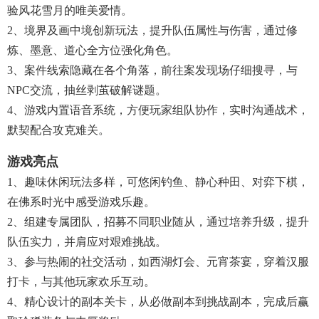
验风花雪月的唯美爱情。
2、境界及画中境创新玩法，提升队伍属性与伤害，通过修
炼、墨意、道心全方位强化角色。
3、案件线索隐藏在各个角落，前往案发现场仔细搜寻，与
NPC交流，抽丝剥茧破解谜题。
4、游戏内置语音系统，方便玩家组队协作，实时沟通战术，
默契配合攻克难关。
游戏亮点
1、趣味休闲玩法多样，可悠闲钓鱼、静心种田、对弈下棋，
在佛系时光中感受游戏乐趣。
2、组建专属团队，招募不同职业随从，通过培养升级，提升
队伍实力，并肩应对艰难挑战。
3、参与热闹的社交活动，如西湖灯会、元宵茶宴，穿着汉服
打卡，与其他玩家欢乐互动。
4、精心设计的副本关卡，从必做副本到挑战副本，完成后赢