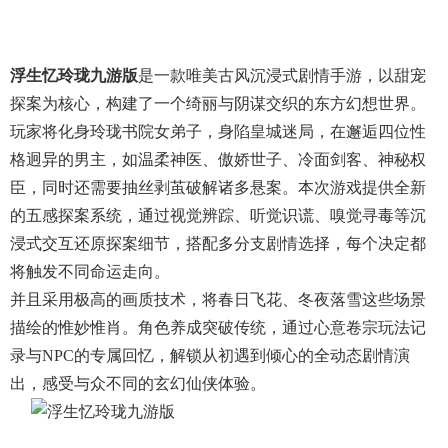
浮生忆玲珑九游版
是一款唯美古风沉浸式剧情手游，以甜宠
探案为核心，构建了一个绮丽与阴谋交织的东方幻想世界。
玩家将化身玲珑书院女弟子，身陷皇城迷局，在邂逅四位性
格迥异的男主，如温柔神医、傲娇世子、冷面剑客、神秘权
臣，同时还需要抽丝剥茧破解诸多悬案。本次游戏提供全新
的五感探案系统，通过视觉辨踪、听觉识谎、嗅觉寻毒等沉
浸式交互还原探案细节，搭配多分支剧情选择，每个决定都
将触发不同命运走向。
并且采用极高的画质技术，将春日飞花、冬夜落雪这些场景
描绘的惟妙惟肖。角色养成突破传统，通过心意卷宗玩法记
录与NPC的专属回忆，解锁从初遇到倾心的全动态剧情演
出，感受与众不同的玄幻仙侠体验。