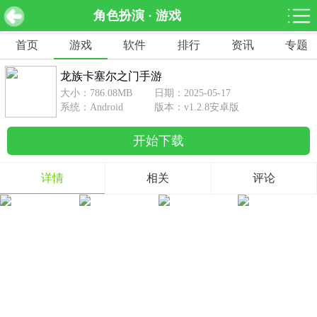
角色扮演 · 游戏
龙族卡塞尔之门手游 v1.2.8安卓版
下载
首页
游戏
软件
排行
资讯
专题
网游分类
软件分类
龙族卡塞尔之门手游
休闲益智
赛车竞速
棋牌桌游
大小：786.08MB
日期：2025-05-17
462款游戏
122款游戏
43款游戏
系统：Android
版本：v1.2.8安卓版
开始下载
角色扮演
动作射击
体育竞技
1642款游戏
351款游戏
69款游戏
详情
相关
评论
经营养成
策略塔防
冒险解谜
257款游戏
596款游戏
177款游戏
音乐游戏
手游辅助
53款游戏
109款游戏