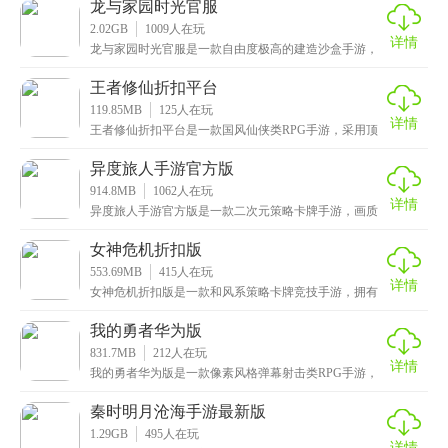
龙与家园时光官服
2.02GB
1009
人在玩
详情
龙与家园时光官服是一款自由度极高的建造沙盒手游，
采用萌趣的卡通画风，画面唯美而清新，让人爱不释
手。在
王者修仙折扣平台
119.85MB
125
人在玩
详情
王者修仙折扣平台是一款国风仙侠类RPG手游，采用顶
尖的3D物理引擎，场景和人物都栩栩如生，配以华丽的
异度旅人手游官方版
914.8MB
1062
人在玩
详情
异度旅人手游官方版是一款二次元策略卡牌手游，画质
高清细腻，拥有海量设计精美的高颜值女神角色，这些
角色
女神危机折扣版
553.69MB
415
人在玩
详情
女神危机折扣版是一款和风系策略卡牌竞技手游，拥有
高品质史诗级画面以及精美细腻的人物立绘，打造了众
多风
我的勇者华为版
831.7MB
212
人在玩
详情
我的勇者华为版是一款像素风格弹幕射击类RPG手游，
场景和画面既复古又可爱，给玩家带来全新的视觉体
验。
秦时明月沧海手游最新版
1.29GB
495
人在玩
详情