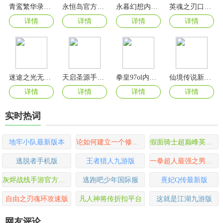
青鸾繁华录无限元宝版
永恒岛官方正版手游
永暮幻想内购版
英魂之刃口袋版
详情
详情
详情
详情
迷途之光无限内购版
天启圣源手游官方版
拳皇97ol内置修改器版
仙境传说新启航2025最新版
详情
详情
详情
详情
实时热词
地牢小队最新版本
论如何建立一个修仙门派游戏最新版
假面骑士超巅峰英雄中文版
逃脱者手机版
王者猎人九游版
一拳超人最强之男华为版
灰烬战线手游官方最新版
逃跑吧少年国际服
熹妃Q传最新版
自由之刃魂环攻速版
凡人神将传折扣平台
这就是江湖九游版
网友评论