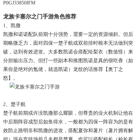
P0GJ33850IFM
龙族卡塞尔之门手游角色推荐
1、凯撒
凯撒和诺诺配队前期十分强势，需要一定的资源倾斜。但后
期略微乏力，面对四保一楚子航或双前排时根本无法做到突
破，达到有效进攻。大多数凯诺会搭配绘梨衣（数值怪）来
分担输出压力。但打一些副本和推图凯诺是真的很吃香（如
果你是绝对的氪佬，就选凯诺）龙纹的话推荐【奥丁之
怒】。
2、楚子航
楚子航前期或许没凯撒那么耀眼，但尊贵的业火机制让他在
中后期阵容成型后如鱼得水，一般都为四保一阵容为的是有
效防止路明非和凯撒的进攻，搭配夏弥和薯片（薯片拥有解
控）现在竞技场前几名都是楚夏，也可以搭配校长（校长有