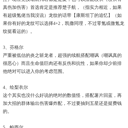
真伤加伤害）首选肯定是推荐楚子航，（指实力相近，如果
有超级氪佬当我没说）龙纹的话带【康斯坦丁的追忆】（如
果你有好的龙纹可以选择4+2，凯撒同理，不过零氪或微氪龙
纹挺看运的）。
3、芬格尔
严重被低估的炎之斩龙者，超强的续航搭配嘲讽（嘲讽真的
很恶心）而且生命值巨肉还有反伤和抗性，如果你却少前排
他绝对可以进入你的考虑范围。
4、绘梨衣尔
这个其实也没什么好说的绝对的数值怪，搭配薯片回蓝，再
加大招的群体输出伤害爆炸配，不过要抽到五星还是挺费钱
的。
5、帕西尔