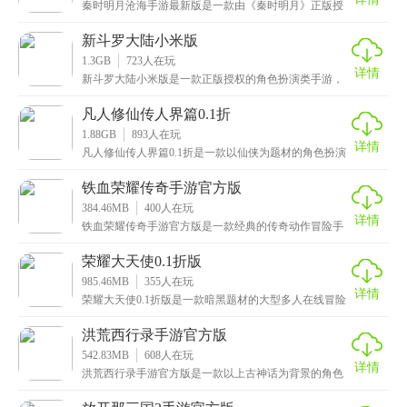
秦时明月沧海手游最新版是一款由《秦时明月》正版授
权的国漫角色扮演类手游，高度还原了动画中经典的剧
情、
新斗罗大陆小米版
1.3GB
723
人在玩
详情
新斗罗大陆小米版是一款正版授权的角色扮演类手游，
游戏100%还原了原著小说中的人物原型与故事背景，再
凡人修仙传人界篇0.1折
1.88GB
893
人在玩
详情
凡人修仙传人界篇0.1折是一款以仙侠为题材的角色扮演
类手游，在这里玩家将扮演凡人的身份，你将踏上属于
铁血荣耀传奇手游官方版
384.46MB
400
人在玩
详情
铁血荣耀传奇手游官方版是一款经典的传奇动作冒险手
游，完美继承了传奇游戏的三大职业特色，后期还可以
进行
荣耀大天使0.1折版
985.46MB
355
人在玩
详情
荣耀大天使0.1折版是一款暗黑题材的大型多人在线冒险
手游，采用最先进的3D技术引擎打造，使用3D实时
洪荒西行录手游官方版
542.83MB
608
人在玩
详情
洪荒西行录手游官方版是一款以上古神话为背景的角色
扮演手游，有着精美细腻的场景画面，精致刻画的人物
角色