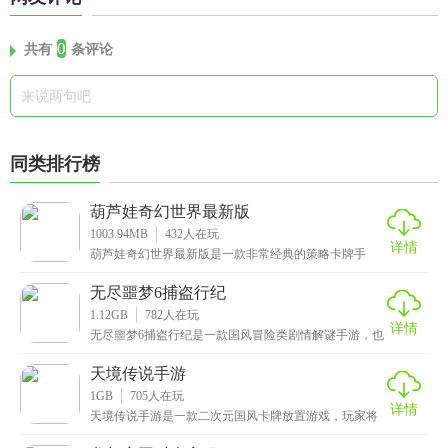
0
共有
条评论
同类排行榜
葫芦娃奇幻世界最新版
1003.94MB
432
人在玩
详情
葫芦娃奇幻世界最新版是一款非常经典的策略卡牌手
游，这款游戏以《葫芦娃》动画为主题改编而成，高度
还原了
无尽噩梦6捕盗行纪
1.12GB
782
人在玩
详情
无尽噩梦6捕盗行纪是一款国风冒险类剧情解谜手游，也
是无尽噩梦的第六部作品，游戏的背景以中华神话为背
景
天境传说手游
1GB
705
人在玩
详情
天境传说手游是一款二次元国风卡牌放置游戏，玩家将
化身一名御妖师，与上百位形态各异、性格鲜明的妖灵
结伴