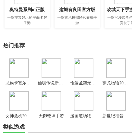
奥特曼系列ol正版
这城有良田官方版
攻城天下手游
一款非常好玩的平面卡牌
一款古风模拟经营养成手
一款沉浸式角色
手游
游
竞技手游
热门推荐
龙族卡塞尔之门手游
仙境传说新启航手游
命运圣契无限内购版
驯龙物语2024最新版
女神危机2024最新版
天御乾坤手游
漫画道场物语汉化版
新世纪福音战士破晓变态版
类似游戏