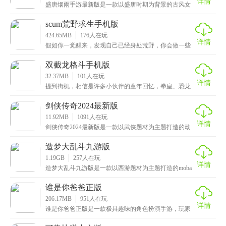
详情
盛唐烟雨手游最新版是一款以盛唐时期为背景的古风女
性向恋爱养成类手游，画面非常精美，采用了3D建模和
细
scum荒野求生手机版
424.65MB
176
人在玩
详情
假如你一觉醒来，发现自己已经身处荒野，你会做一些
什么呢，是寻找食物，还是等待救援，一切都由你来决
定，
双截龙格斗手机版
32.37MB
101
人在玩
详情
提到街机，相信是许多小伙伴的童年回忆，拳皇、恐龙
快打、西游释厄传等等，这些都是在当时非常热门的，
不过
剑侠传奇2024最新版
11.92MB
1091
人在玩
详情
剑侠传奇2024最新版是一款以武侠题材为主题打造的动
作冒险养成类手机游戏。其游戏采用的是Q萌可爱的卡
造梦大乱斗九游版
1.19GB
257
人在玩
详情
造梦大乱斗九游版是一款以西游题材为主题打造的moba
竞技冒险类手机游戏，采用了Q版可爱的卡通画风打造
谁是你爸爸正版
206.17MB
951
人在玩
详情
谁是你爸爸正版是一款极具趣味的角色扮演手游，玩家
可以自由选择不同的角色，展开激烈的对抗与竞争，而
且游