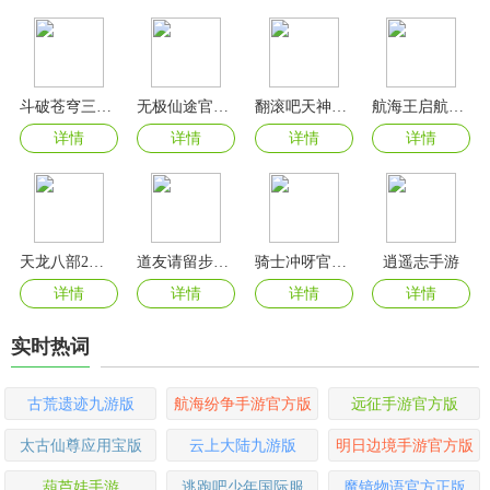
斗破苍穹三年之约官方版
无极仙途官方版
翻滚吧天神手游
航海王启航官方版
详情
详情
详情
详情
天龙八部2飞龙战天手游官方版
道友请留步0.1折版
骑士冲呀官方正版
逍遥志手游
详情
详情
详情
详情
实时热词
古荒遗迹九游版
航海纷争手游官方版
远征手游官方版
太古仙尊应用宝版
云上大陆九游版
明日边境手游官方版
葫芦娃手游
逃跑吧少年国际服
魔镜物语官方正版