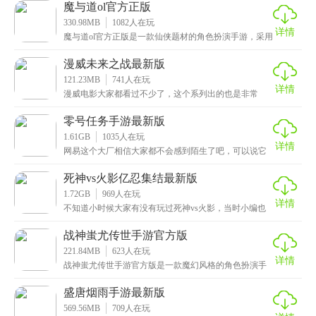
上
魔与道ol官方正版
330.98MB
1082
人在玩
详情
魔与道ol官方正版是一款仙侠题材的角色扮演手游，采用
了搞怪新颖的画风，Q版卡通的风格，画面精美细腻，
漫威未来之战最新版
121.23MB
741
人在玩
详情
漫威电影大家都看过不少了，这个系列出的也是非常
多，当然了，市面上也是有着这类的游戏，但玩法丰富
的并不
零号任务手游最新版
1.61GB
1035
人在玩
详情
网易这个大厂相信大家都不会感到陌生了吧，可以说它
出的游戏都是非常不错的，这次小编给大家带来的是零
号任
死神vs火影亿忍集结最新版
1.72GB
969
人在玩
详情
不知道小时候大家有没有玩过死神vs火影，当时小编也
是在页游中接触的，比单调的拳皇好玩多了，毕竟死神v
战神蚩尤传世手游官方版
221.84MB
623
人在玩
详情
战神蚩尤传世手游官方版是一款魔幻风格的角色扮演手
游，画面非常精美，采用了高品质的3D游戏引擎，呈现
出
盛唐烟雨手游最新版
569.56MB
709
人在玩