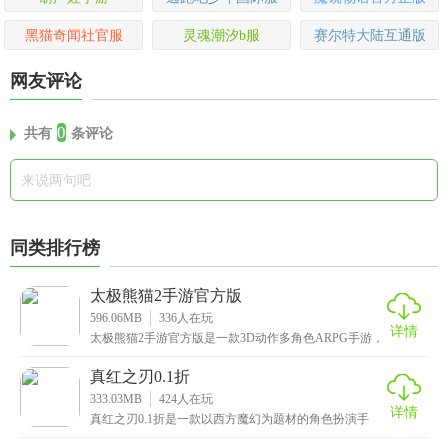
黑猫奇闻社官服
灵魂潮汐b服
赛尔特大陆互通版
网友评论
0
共有
条评论
同类排行榜
太极熊猫2手游官方版
596.06MB
336
人在玩
详情
太极熊猫2手游官方版是一款3D动作多角色ARPG手游，
先进的物理引擎为玩家呈现出逼真的战斗场景和动态
真红之刃0.1折
333.03MB
424
人在玩
详情
真红之刃0.1折是一款以西方魔幻为题材的角色扮演手
游，拥有超高清细腻的画质以及精美无比的画面，搭配