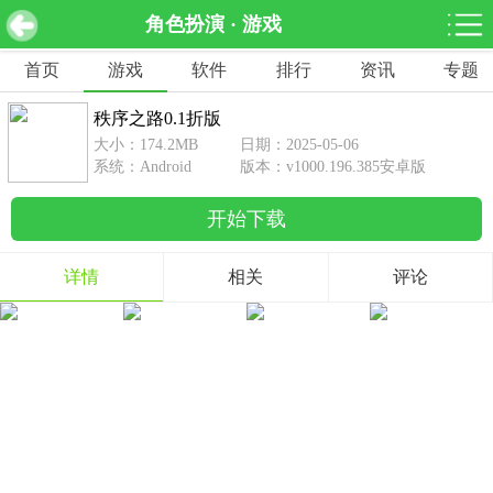
角色扮演 · 游戏
秩序之路0.1折版 v1000.196.385安卓版
下载
首页
游戏
软件
排行
资讯
专题
网游分类
软件分类
秩序之路0.1折版
休闲益智
赛车竞速
棋牌桌游
大小：174.2MB
日期：2025-05-06
462款游戏
122款游戏
43款游戏
系统：Android
版本：v1000.196.385安卓版
开始下载
角色扮演
动作射击
体育竞技
1642款游戏
351款游戏
69款游戏
详情
相关
评论
经营养成
策略塔防
冒险解谜
257款游戏
596款游戏
177款游戏
音乐游戏
手游辅助
53款游戏
109款游戏