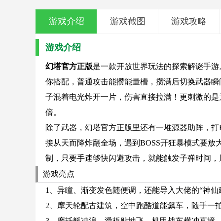
游戏介绍
游戏截图
游戏攻略
游戏介绍
幻塔官方正版
是一款开放世界玩法的探索解谜手游
你搭配，普通攻击能攒能量槽，攒满后切换武器瞬
子混着电光炸开一片，伤害直接拉满！更刺激的是
倍。
除了武器，幻塔官方正版里还有一堆源器助阵，打
接从天而降炸翻全场，遇到BOSS开狂暴模式要
制，只要手速够快闪避攻击，就能触发子弹时间，
游戏亮点
1、异瞳、渐变发色随便调，还能导入大佬的“神仙
2、摩天轮配古建筑，空中跑酷道能飙车，随手一
3、摩托艇冲浪、滑板贴地飞、机甲战车横冲直撞