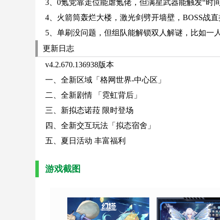
3、0氪党靠走位能虐氪佬，但满星武器能触发“时
4、火箭筒轰烂大楼，激光剑劈开墙壁，BOSS战
5、单刷没问题，但组队能解锁双人解谜，比如一人
更新日志
v4.2.670.136938版本
一、全新区域「格网世界-中心区」
二、全新剧情 「霓虹背后」
三、新拟态诺菈 限时登场
四、全新交互玩法「拟态宿舍」
五、夏日活动 丰富福利
游戏截图