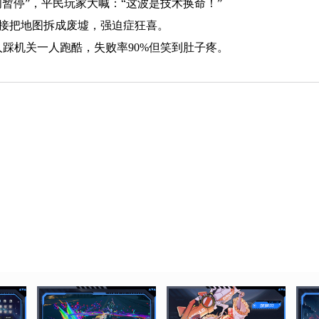
间暂停”，平民玩家大喊：“这波是技术换命！”
直接把地图拆成废墟，强迫症狂喜。
踩机关一人跑酷，失败率90%但笑到肚子疼。