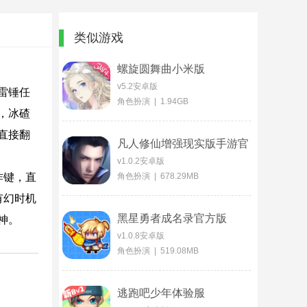
类似游戏
螺旋圆舞曲小米版
v5.2安卓版
雷锤任
角色扮演 | 1.94GB
，冰碴
直接翻
凡人修仙增强现实版手游官
方版
v1.0.2安卓版
炸键，直
角色扮演 | 678.29MB
有幻时机
黑星勇者成名录官方版
神。
v1.0.8安卓版
角色扮演 | 519.08MB
逃跑吧少年体验服