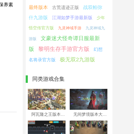
保养素
最终版本
古荒遗迹正版
战双帕弥
什九游版
江湖如梦手游最新版
少年
悟空传官方版
九灵神域手游
九灵神域九
文豪迷犬怪奇谭日服最新
游版
黎明生存手游官方版
版
幻想
极无双2九游版
名将录官方版
同类游戏合集
阿瓦隆之王版本大全
无间梦境版本大全