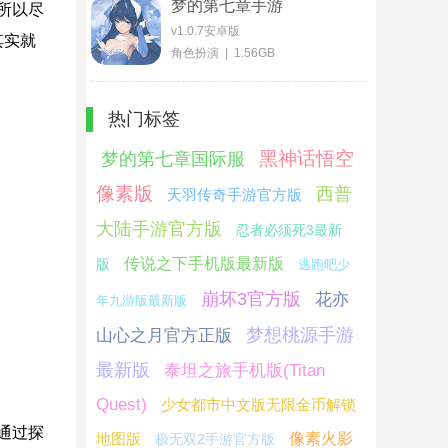
梦的第七章手游
所以尽
v1.0.7安卓版
其实就
角色扮演 | 1.56GB
热门标签
黑神话悟空
梦的第七章国际服
像素版
西普
天羽传奇手游官方版
大陆手游官方版
忍者必须死3最新
传说之下手机版最新版
版
逃跑吧少
崩坏3官方版
花亦
年九游版最新版
梦想桃源手游
山心之月官方正版
最新版
泰坦之旅手机版(Titan
Quest)
少女都市中文版无限金币解锁
通过探
地图版
像素火影
极无双2手游官方版