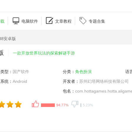



下载
电脑软件
文章教程
专题合集
938安卓版
卓版
一款开放世界玩法的探索解谜手游
类型：
国产软件
分类：
角色扮演
语
系统：
Android
开发者：
苏州幻塔网络科技有限公司
包名：
com.hottagames.hotta.aligam
94.77%
5.23%