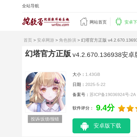
全站导航


网站首页
安卓
首页
>
安卓网游
>
角色扮演
> 幻塔官方正版 v4.2.670.136
幻塔官方正版
v4.2.670.136938安
大小：
1.43GB
日期：
2025-5-22
备案号：
苏ICP备19036924号-2A
9.4分
软件评分：
投诉/反馈/报错
安卓版下载