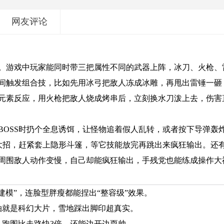
网友评论
。游戏中玩家能同时带三把属性不同的武器上阵，冰刀、火枪、
间触发组合技，比如先用冰弓把敌人冻成冰雕，再甩出雷锤一砸
元素反应，用火枪把敌人烧成烤串后，立刻换水刀泼上去，伤害
BOSS时扔个全息诱饵，让怪物追着假人乱转，或者按下导弹轰
放大招，赶紧套上隐形斗篷，等它技能放完再跳出来疯狂输出。还
周围敌人动作变慢，自己却能疯狂输出，手残党也能练成操作大
建模”，连脸型胖瘦都能捏出“整容级”效果。
拍就是科幻大片，雪地踩出脚印超真实。
，跑图比走路快3倍，还能边开边耍帅。