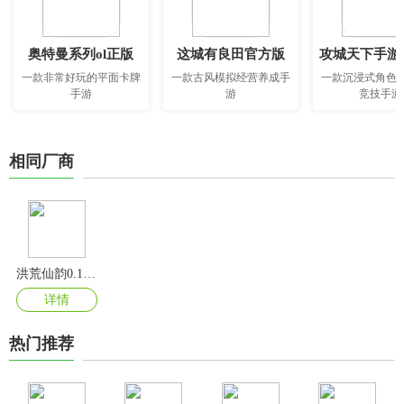
奥特曼系列ol正版
这城有良田官方版
攻城天下手游
一款非常好玩的平面卡牌
一款古风模拟经营养成手
一款沉浸式角色
手游
游
竞技手游
相同厂商
洪荒仙韵0.1折版
详情
热门推荐