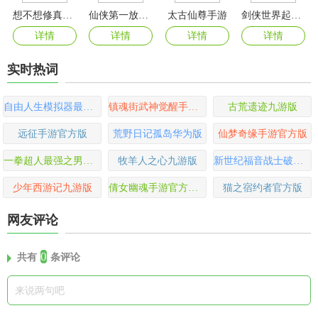
想不想修真官方版
仙侠第一放置官方版
太古仙尊手游
剑侠世界起源官服
详情
详情
详情
详情
实时热词
自由人生模拟器最新版
镇魂街武神觉醒手游官方版
古荒遗迹九游版
远征手游官方版
荒野日记孤岛华为版
仙梦奇缘手游官方版
一拳超人最强之男福利版
牧羊人之心九游版
新世纪福音战士破晓变态版
少年西游记九游版
倩女幽魂手游官方正版
猫之宿约者官方版
网友评论
0
共有
条评论