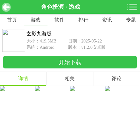
角色扮演 · 游戏
玄影九游版 v1.2.0安卓版
下载
首页
游戏
软件
排行
资讯
专题
网游分类
软件分类
玄影九游版
休闲益智
赛车竞速
棋牌桌游
大小：419.5MB
日期：2025-05-22
462款游戏
122款游戏
43款游戏
系统：Android
版本：v1.2.0安卓版
开始下载
角色扮演
动作射击
体育竞技
1642款游戏
351款游戏
69款游戏
详情
相关
评论
经营养成
策略塔防
冒险解谜
257款游戏
596款游戏
177款游戏
音乐游戏
手游辅助
53款游戏
109款游戏