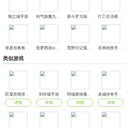
猫之城手游
剑气除魔九游版
新斗罗大陆变态版
打工生活模拟器免广告最新版本
谁是你爸爸联机版
造梦西游ol百度版
荒野日记孤岛九游版
非神勿扰手游官方版本
类似游戏
匠屋异闻录手游
剑玲珑手游
阿瑞斯病毒2内置菜单版
龙城传奇手游官方版
详情
详情
详情
详情