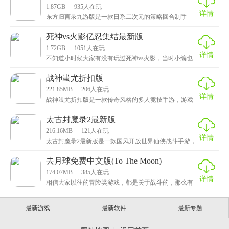
1.87GB
935
人在玩
详情
东方归言录九游版是一款日系二次元的策略回合制手
游，拥有着精美细腻的画面，动听悦耳的音效，营造出
浓厚的
死神vs火影亿忍集结最新版
1.72GB
1051
人在玩
详情
不知道小时候大家有没有玩过死神vs火影，当时小编也
是在页游中接触的，比单调的拳皇好玩多了，毕竟死神v
战神蚩尤折扣版
221.85MB
206
人在玩
详情
战神蚩尤折扣版是一款传奇风格的多人竞技手游，游戏
中的场景和角色设计非常细腻，每一个细节都被精心打
磨，
太古封魔录2最新版
216.16MB
121
人在玩
详情
太古封魔录2最新版是一款国风开放世界仙侠战斗手游，
游戏画面精美，场景细节丰富，技能特效炫酷，让玩家
沉
去月球免费中文版(To The Moon)
174.07MB
385
人在玩
详情
相信大家以往的冒险类游戏，都是关于战斗的，那么有
没有玩过纯剧情的呢，这次小编给大家带来的是去月球
免费
最新游戏
最新软件
最新专题