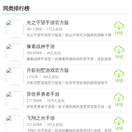
同类排行榜
光之守望手游官方版
361.12MB
172
人在玩
详情
光之守望手游官方版是一款以中世纪为题材的策略卡牌
手游，在游戏中玩家将扮演光之子的身份，你需要召集
志同
像素战神手游
299.92MB
49
人在玩
详情
像素战神手游是一款像素风格的动作类手游，这款游戏
融合了赛博朋克元素，玩家将扮演一位勇者，前往异世
界进
月影别墅游戏官方版
1.21GB
344
人在玩
详情
月影别墅游戏官方版是一款非常受欢迎的剧情冒险手
游，这款游戏采用了二次元风格打造而成，所有的人物
立绘都
异世界勇者手游
277.59MB
1079
人在玩
详情
异世界勇者手游是一款卡通风格的放置类冒险手游，这
款游戏以异世界为背景打造而成，你将扮演一位勇士的
身份
飞翔之光手游
312.81MB
355
人在玩
详情
飞翔之光手游是一款休闲趣味的放置类RPG游戏，采用