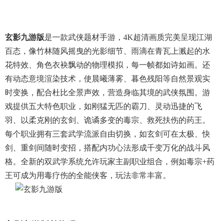
玄影九游版
是一款武侠题材手游，4K超清画质完美呈现江湖
百态，像竹林随风摇曳的光影细节、雨滴在青瓦上溅起的水
花特效、角色衣袂飘动的物理模拟，每一帧都如诗如画。还
有动态意境渲染技术，使晨曦薄雾、暮色残阳等自然景观实
时变换，配合杜比全景声效，营造身临其境的武侠氛围。游
戏提供五大特色职业，如刚猛无匹的霸刀、灵动迅捷的飞
羽、以柔克刚的玄剑、诡谲多变的毒宗、救死扶伤的药王。
每个职业拥有三套武学流派自由切换，如玄剑可在太极、快
剑、重剑间随时变招，搭配内功心法形成千变万化的战斗风
格。全新的双武学系统允许玩家主副职业组合，例如毒宗+药
王可成为用毒疗伤的全能侠客，玩法非常丰富。