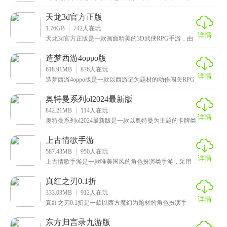
二次元的美术风格，画面十分精美。游戏中汇聚了海量
高
天龙3d官方正版
1.76GB
742
人在玩
详情
天龙3d官方正版是一款画面精美的3D武侠RPG手游，由
《天龙八部》正版改编而来，完美继承了原著中错综
造梦西游4oppo版
618.91MB
876
人在玩
详情
造梦西游4oppo版是一款以西游记为题材的动作闯关RPG
手游，延续了原作的经典特色玩法，讲述了一个全
奥特曼系列ol2024最新版
842.21MB
114
人在玩
详情
奥特曼系列ol2024最新版是一款以奥特曼为主题的卡牌类
策略战斗手游，致力于还原经典的奥特曼玩法，玩
上古情歌手游
587.43MB
950
人在玩
详情
上古情歌手游是一款唯美国风的角色扮演类手游，采用
了目前最先进的3D引擎技术打造，给玩家呈现出了一幅
逼
真红之刃0.1折
333.03MB
912
人在玩
详情
真红之刃0.1折是一款以西方魔幻为题材的角色扮演手
游，拥有超高清细腻的画质以及精美无比的画面，搭配
上
东方归言录九游版