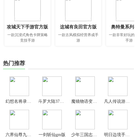
攻城天下手游官方版
这城有良田官方版
奥特曼系列o
一款沉浸式角色卡牌策略
一款古风模拟经营养成手
一款非常好玩的
竞技手游
游
手游
热门推荐
幻想名将录0.1折版
斗罗大陆37手游
魔镜物语变态版
凡人传说游戏官方版
六界仙尊九游版
一剑斩仙gm版
少年三国志无限充值版
明日边境手游中文版