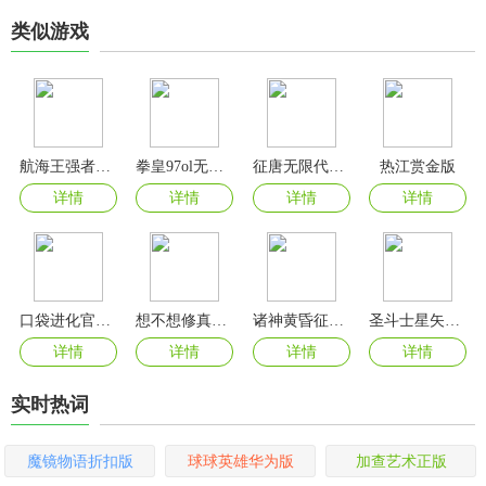
类似游戏
航海王强者之路折扣版
拳皇97ol无限钻石内购版
征唐无限代金券版
热江赏金版
详情
详情
详情
详情
口袋进化官方版
想不想修真官方版
诸神黄昏征服手游
圣斗士星矢重生2官方版
详情
详情
详情
详情
实时热词
魔镜物语折扣版
球球英雄华为版
加查艺术正版