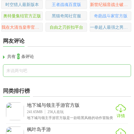
时空猎人最新版本
王者战魂百度版
新世纪福音战士破晓变态版
奥特曼集结官方正版
黑猫奇闻社官服
奇葩战斗家官方版
我在大清当皇帝官方版
自由之刃折扣平台
一拳超人最强之男小y版
网友评论
0
共有
条评论
同类排行榜
地下城与领主手游官方版
241.65MB
256
人在玩
详情
地下城与领主手游官方版是一款暗黑风格的动作冒险类
手游，这款游戏的背景也是非常精彩，故事讲述了主人
公某
枫叶岛手游