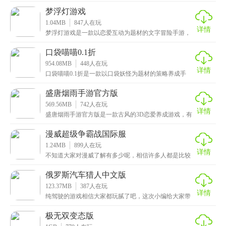
以
梦浮灯游戏
1.04MB
847
人在玩
详情
梦浮灯游戏是一款以恋爱互动为题材的文字冒险手游，
拥有同名衍生的小说和漫画，画风清新唯美，2D的人物
立
口袋喵喵0.1折
954.08MB
448
人在玩
详情
口袋喵喵0.1折是一款以口袋妖怪为题材的策略养成手
游，采用了目前最先进的3D引擎技术打造而成，场景和
盛唐烟雨手游官方版
569.56MB
742
人在玩
详情
盛唐烟雨手游官方版是一款古风的3D恋爱养成游戏，有
着唯美清新的画风，各种各样精美细腻的人物角色和海
量
漫威超级争霸战国际服
1.24MB
899
人在玩
详情
不知道大家对漫威了解有多少呢，相信许多人都是比较
喜欢超级英雄的，这次小编特意为大家带来了，漫威超
级争
俄罗斯汽车猎人中文版
123.37MB
387
人在玩
详情
纯驾驶的游戏相信大家都玩腻了吧，这次小编给大家带
来的是俄罗斯汽车猎人中文版，一款极富娱乐性的动作
冒险
极无双变态版