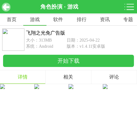
角色扮演 · 游戏
飞翔之光免广告版 v1.4.11安卓版
下载
首页
游戏
软件
排行
资讯
专题
网游分类
软件分类
飞翔之光免广告版
休闲益智
赛车竞速
棋牌桌游
大小：313MB
日期：2025-04-22
462款游戏
122款游戏
43款游戏
系统：Android
版本：v1.4.11安卓版
开始下载
角色扮演
动作射击
体育竞技
1642款游戏
351款游戏
69款游戏
详情
相关
评论
经营养成
策略塔防
冒险解谜
257款游戏
596款游戏
177款游戏
音乐游戏
手游辅助
53款游戏
109款游戏