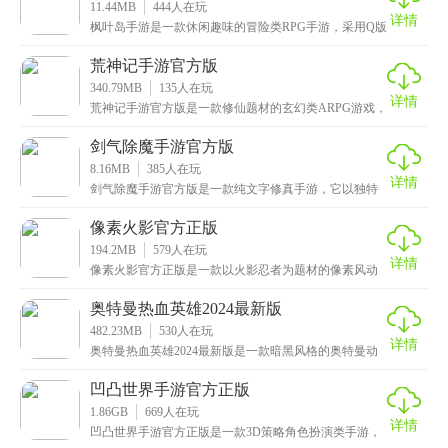
11.44MB
444
人在玩
详情
枫叶岛手游是一款休闲趣味的冒险类RPG手游，采用Q版
的像素风格，画面清新唯美，卡通萌版的角色形象更是
荒神记手游官方版
340.79MB
135
人在玩
详情
荒神记手游官方版是一款修仙题材的玄幻类ARPG游戏，
顶尖的Unity3D引擎为玩家打造出史诗级画质，
剑气除魔手游官方版
8.16MB
385
人在玩
详情
剑气除魔手游官方版是一款纯文字修真手游，它以独特
的文字叙述方式和简洁的游戏界面，带领玩家进入到一
个充
像素火影官方正版
194.2MB
579
人在玩
详情
像素火影官方正版是一款以火影忍者为题材的像素风动
作格斗手游，画面清新复古，完美还原了动漫中的角
色、场
奥特曼热血英雄2024最新版
482.23MB
530
人在玩
详情
奥特曼热血英雄2024最新版是一款暗黑风格的奥特曼动
作格斗类RPG游戏，拥有史上最全的奥特曼怪兽大全
凹凸世界手游官方正版
1.86GB
669
人在玩
详情
凹凸世界手游官方正版是一款3D策略角色扮演类手游，
不仅延续了动漫画风，还完美还原了原作中的经典角色