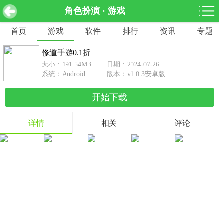
角色扮演 · 游戏
修道手游0.1折 v1.0.3安卓版
下载
首页
游戏
软件
排行
资讯
专题
网游分类
软件分类
修道手游0.1折
休闲益智
赛车竞速
棋牌桌游
大小：191.54MB
日期：2024-07-26
462款游戏
122款游戏
43款游戏
系统：Android
版本：v1.0.3安卓版
开始下载
角色扮演
动作射击
体育竞技
1642款游戏
351款游戏
69款游戏
详情
相关
评论
经营养成
策略塔防
冒险解谜
257款游戏
596款游戏
177款游戏
音乐游戏
手游辅助
53款游戏
109款游戏