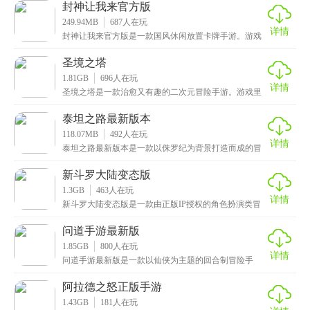
封神让我来官方版
249.94MB
687
人在玩
详情
封神让我来官方版是一款国风休闲放置卡牌手游。游戏
中一开始你只是个修仙新手，但在与各路神仙的互动
中，你
圣境之塔
1.81GB
696
人在玩
详情
圣境之塔是一款治愈又有趣的二次元冒险手游。游戏里
面有个特别酷的花灵系统，花灵就像是你的战斗小伙
伴，长
泰坦之路最新版本
118.07MB
492
人在玩
详情
泰坦之路最新版本是一款以侏罗纪为背景打造而成的冒
险手游，这里面还原了众多恐龙的形象，翼龙、霸王
龙、腕
新斗罗大陆变态版
1.3GB
463
人在玩
详情
新斗罗大陆变态版是一款由正版IP授权的角色扮演类冒
险手游，深度还原了原著小说的剧情，带你进入原汁原
味
问道手游最新版
1.85GB
800
人在玩
详情
问道手游最新版是一款以仙侠为主题的回合制冒险手
游，集道教五行，超萌坐骑，神兽奇宠，三界养成等多
种玩法
阿拉德之怒正版手游
1.43GB
181
人在玩