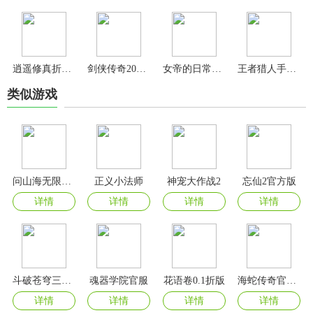
逍遥修真折扣平台版
剑侠传奇2024最新版
女帝的日常官方正版
王者猎人手游官方版
类似游戏
问山海无限资源版
正义小法师
神宠大作战2
忘仙2官方版
详情
详情
详情
详情
斗破苍穹三年之约官方版
魂器学院官服
花语卷0.1折版
海蛇传奇官方版
详情
详情
详情
详情