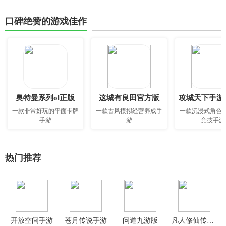
口碑绝赞的游戏佳作
奥特曼系列ol正版
这城有良田官方版
攻城天下手游
一款非常好玩的平面卡牌
一款古风模拟经营养成手
一款沉浸式角色
手游
游
竞技手游
热门推荐
开放空间手游
苍月传说手游
问道九游版
凡人修仙传人界篇0.1折