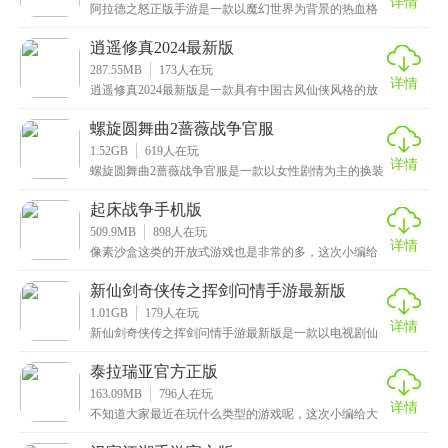
详情
阿拉德之怒正版手游是一款以魔幻世界为背景的热血格
斗竞技类手游，热血激情的战斗系统非常真实，浮空打
击，
逍遥修真2024最新版
287.55MB
173
人在玩
详情
逍遥修真2024最新版是一款具有中国古风仙侠风格的放
置类手游，画面十分精美，特效华丽流畅，加上悦耳动
螺旋圆舞曲2蔷薇战争官服
1.52GB
619
人在玩
详情
螺旋圆舞曲2蔷薇战争官服是一款以女性剧情为主的换装
养成手游，采用了欧洲古典的美术风格，画面精美细
腻，
起床战争手机版
509.9MB
898
人在玩
详情
像素沙盒这类的开放式游戏也是非常的多，这次小编给
大家带来的是起床战争手机版，一款采用像素风格的开
放性
新仙剑奇侠传之挥剑问情手游最新版
1.01GB
179
人在玩
详情
新仙剑奇侠传之挥剑问情手游最新版是一款以电视剧仙
剑奇侠传为背景的古代仙侠手游，画面唯美梦幻，精致
还原
泰拉瑞亚官方正版
163.09MB
796
人在玩
详情
不知道大家最近在玩什么类型的游戏呢，这次小编给大
家推荐的是泰拉瑞亚官方正版，一款经典的像素风格动
作冒