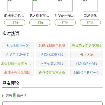
航海王启航官方版
龙之霸业官方版
叶罗丽手游官方版
口袋进化
详情
详情
详情
详情
实时热词
太古仙尊小米版
沙雕模拟器手机版
卧虎藏龙手游变态版
亡灵杀手夏侯惇
逍遥修真华为版
云上大陆
灰烬战线手游官方最新版
六界仙尊九游版
战双帕弥什b服
高能手办团九游版
剑侠传奇官方正版
剑侠传奇折扣平台
网友评论
0
共有
条评论