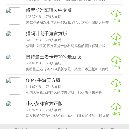
游，采用了目前最先进的3D引擎技术打造而成，场景和
俄罗斯汽车猎人中文版
123.37MB
720
人在玩
详情
纯驾驶的游戏相信大家都玩腻了吧，这次小编给大家带
来的是俄罗斯汽车猎人中文版，一款极富娱乐性的动作
冒险
猎码计划手游官方版
820.78MB
779
人在玩
详情
猎码计划手游官方版是一款科幻风格的冒险解谜游戏，
有着高清流畅的画质和精美朋克风的场景画面以及人物
形象
奥特曼王者传奇2024最新版
634.02MB
604
人在玩
详情
奥特曼王者传奇2024最新版是一款由日本正版IP《奥特
曼》授权的动作格斗手游，还原了动画中许多经典的
传奇4手游官方版
141.67MB
721
人在玩
详情
相信大家都玩过国风的传奇游戏，那么想不想体验一下
其他风格的呢，这次小编给大家带来的是传奇4手游官方
版
小小英雄官方正版
300.97MB
728
人在玩
详情
写实风的MOBA游戏相信小伙伴们都有所接触，最火爆
的代表作就有英雄联盟和王者荣耀了，不过这次小编给
大