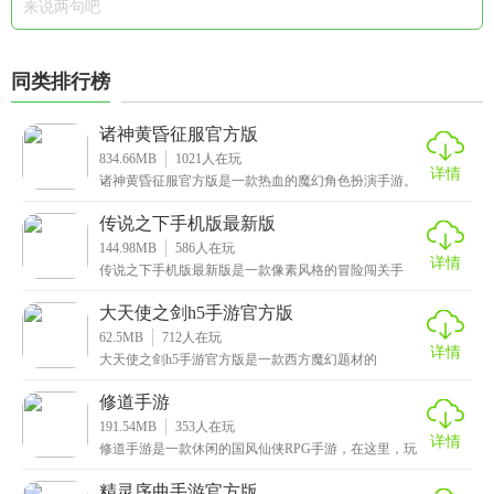
同类排行榜
诸神黄昏征服官方版
834.66MB
1021
人在玩
详情
诸神黄昏征服官方版是一款热血的魔幻角色扮演手游。
游戏中可以通过抽卡收集各具特色的英灵，每位英灵不
仅造
传说之下手机版最新版
144.98MB
586
人在玩
详情
传说之下手机版最新版是一款像素风格的冒险闯关手
游，这款游戏有着非常精彩的背景故事，在很久以前，
地球中
大天使之剑h5手游官方版
62.5MB
712
人在玩
详情
大天使之剑h5手游官方版是一款西方魔幻题材的
MMORPG手游，以其精美的画面和流畅的操作深受广大
玩家
修道手游
191.54MB
353
人在玩
详情
修道手游是一款休闲的国风仙侠RPG手游，在这里，玩
家将化身一位天赋异禀的修真者，面对六界混乱，众生
皆
精灵序曲手游官方版