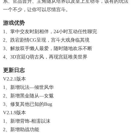
系、官品晋升、主角随从培养以及皇上互动等，该有的玩法
一个不少，让你可以尽情宫斗。
游戏优势
1、掌中交友时刻相伴，24小时互动任性聊完
2、跌宕剧情CG呈现，宫斗大戏身临其境
3、解放双手懒人最爱，随时随地欢乐不断
4、3D宫廷Q萌古风，再现宫廷唯美世界
更新日志
V2.2.1版本
1、新增玩法—倾世风华
2、新增黑金随从—女魃
3、修复其他已知的Bug
V2.1.9版本
1、新增背饰-相濡以沫
2、新增助战功能