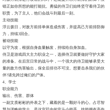
错正如你所想的能打能抗。勇猛的侍卫们始终坚守着侍卫的
职责，为了主人，他们会战斗到最后一刻。
主动技能
浮云拨日，对敌方前排单体造成伤害，并提高己方前排防御
力，持续3回合。
被动技能
以守为攻，根据自身血量触发，持续给自身加血。
侍卫是游戏四大主力职业之一，选择侍卫就要做好守护大家
的准备。在后宫日常的战斗中，一个强大的侍卫能够承受大
量的敌方伤害输出，保全后排功不可没。想要击杀我们的伙
伴?请先跨过俺们的尸体。
4、学士
职业能力
输出、伤害、群体
一副文质彬彬的外表之下，藏着的是一颗好斗的心。占尽智
慧与谋略的学士，是这宫廷中的宫斗小能手，技能拥有高伤