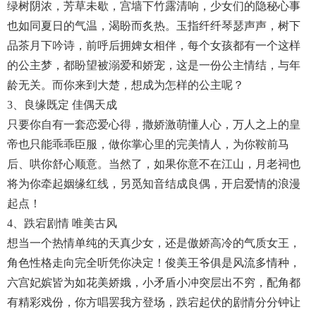
绿树阴浓，芳草未歇，宫墙下竹露清响，少女们的隐秘心事
也如同夏日的气温，渴盼而炙热。玉指纤纤琴瑟声声，树下
品茶月下吟诗，前呼后拥婢女相伴，每个女孩都有一个这样
的公主梦，都盼望被溺爱和娇宠，这是一份公主情结，与年
龄无关。而你来到大楚，想成为怎样的公主呢？
3、良缘既定 佳偶天成
只要你自有一套恋爱心得，撒娇激萌懂人心，万人之上的皇
帝也只能乖乖臣服，做你掌心里的完美情人，为你鞍前马
后、哄你舒心顺意。当然了，如果你意不在江山，月老祠也
将为你牵起姻缘红线，另觅知音结成良偶，开启爱情的浪漫
起点！
4、跌宕剧情 唯美古风
想当一个热情单纯的天真少女，还是傲娇高冷的气质女王，
角色性格走向完全听凭你决定！俊美王爷俱是风流多情种，
六宫妃嫔皆为如花美娇娥，小矛盾小冲突层出不穷，配角都
有精彩戏份，你方唱罢我方登场，跌宕起伏的剧情分分钟让