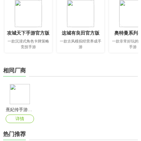
攻城天下手游官方版
这城有良田官方版
奥特曼系列o
一款沉浸式角色卡牌策略
一款古风模拟经营养成手
一款非常好玩的
竞技手游
游
手游
相同厂商
熹妃传手游官方版
详情
热门推荐