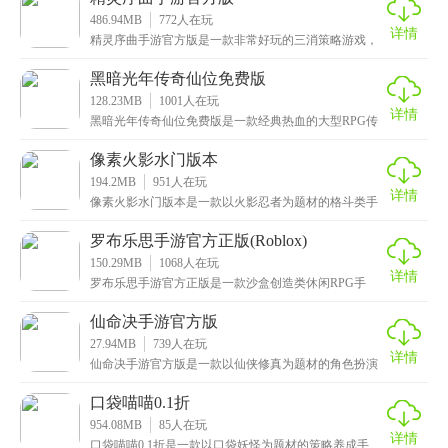
486.94MB
772
人在玩
详情
精灵序曲手游官方版是一款非常好玩的三消策略游戏，
采用了西方哥特式画风，呈现出一个奇妙的魔法世界。
在游
黑暗光年传奇仙位免费版
128.23MB
1001
人在玩
详情
黑暗光年传奇仙位免费版是一款经典热血的大型RPG传
奇类手游，拥有复古怀旧的画面和炫酷丝滑的特效，配
以
像素火影水门版本
194.2MB
951
人在玩
详情
像素火影水门版本是一款以火影忍者为题材的格斗类手
游，采用精美的像素风格，将火影忍者的世界以独特的
方式
罗布乐思手游官方正版(Roblox)
150.29MB
1068
人在玩
详情
罗布乐思手游官方正版是一款沙盒创造类休闲RPG手
游，支持多人在线游玩，自由度极高，类似于《我的世
界》
仙命决手游官方版
27.94MB
739
人在玩
详情
仙命决手游官方版是一款以仙侠修真为题材的角色扮演
类手游，以中国神话传说故事为背景，采用最先进的3D
引
口袋喵喵0.1折
954.08MB
85
人在玩
详情
口袋喵喵0.1折是一款以口袋妖怪为题材的策略养成手