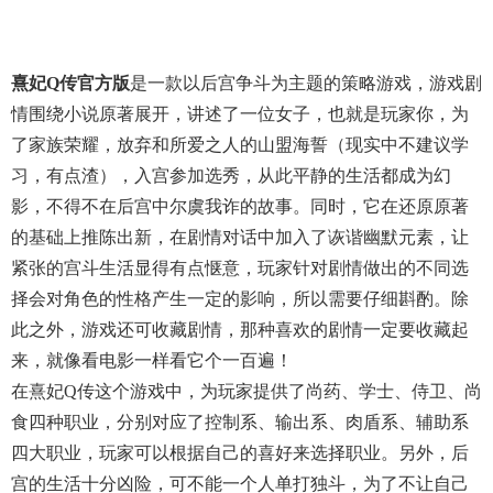
熹妃Q传官方版
是一款以后宫争斗为主题的策略游戏，游戏剧
情围绕小说原著展开，讲述了一位女子，也就是玩家你，为
了家族荣耀，放弃和所爱之人的山盟海誓（现实中不建议学
习，有点渣），入宫参加选秀，从此平静的生活都成为幻
影，不得不在后宫中尔虞我诈的故事。同时，它在还原原著
的基础上推陈出新，在剧情对话中加入了诙谐幽默元素，让
紧张的宫斗生活显得有点惬意，玩家针对剧情做出的不同选
择会对角色的性格产生一定的影响，所以需要仔细斟酌。除
此之外，游戏还可收藏剧情，那种喜欢的剧情一定要收藏起
来，就像看电影一样看它个一百遍！
在熹妃Q传这个游戏中，为玩家提供了尚药、学士、侍卫、尚
食四种职业，分别对应了控制系、输出系、肉盾系、辅助系
四大职业，玩家可以根据自己的喜好来选择职业。另外，后
宫的生活十分凶险，可不能一个人单打独斗，为了不让自己