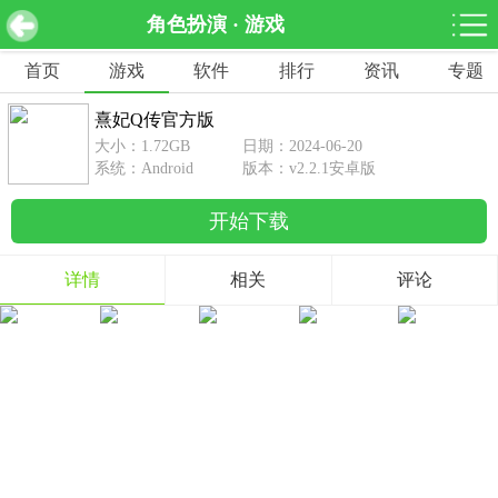
角色扮演 · 游戏
熹妃Q传官方版 v2.2.1安卓版
下载
首页
游戏
软件
排行
资讯
专题
网游分类
软件分类
熹妃Q传官方版
休闲益智
赛车竞速
棋牌桌游
大小：1.72GB
日期：2024-06-20
462款游戏
122款游戏
43款游戏
系统：Android
版本：v2.2.1安卓版
开始下载
角色扮演
动作射击
体育竞技
1642款游戏
351款游戏
69款游戏
详情
相关
评论
经营养成
策略塔防
冒险解谜
257款游戏
596款游戏
177款游戏
音乐游戏
手游辅助
53款游戏
109款游戏