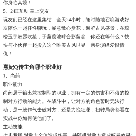
你身临其境！
5、24H互动 掌上交友
玩友们已经在这里集结，全天24小时，随时随地召唤游戏好
友陪你一起任性聊玩，畅意散心赏花，遍览古风盛景，在琼
楼玉宇鼓瑟吹笙，于蒹葭池畔合影留念！你还在等什么？快
快与小伙伴一起投入这个唯美古风世界，亲身演绎爱恨情
仇！
熹妃q传主角哪个职业好
1、尚药
职业能力
尚药属于输出兼控制型的职业，拥有一定的伤害和不俗的控
制对方行动的能力。在战斗中，让对方的角色暂时无法行
动，是一鼓作气击破对方，还是力挽狂澜，扭转局势都看在
实战中你如何使他们了。
主动技能
七步断肠,对敌方全体造成伤害，并随机对敌方造成眩晕效果;