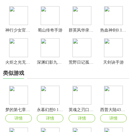
神行少女官方版
蜀山传奇手游
群英风华录手游官方版
热血神剑0.1折版
火炬之光无限手游官方版
深渊幻影九游版
荒野日记孤岛手游官方版
天剑诀手游
类似游戏
梦的第七章国际服
永暮幻想0.1折版
英魂之刃口袋版
西普大陆4399版本
详情
详情
详情
详情